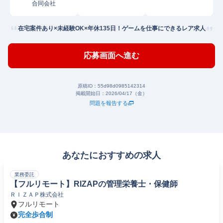
合同会社
在宅案件あり×未経験OK×年休135日！ゲームを仕事にできるレア求人
応募画面へ進む
原稿ID：
55d98d0985142314
掲載開始日：
2026/04/17（金）
問題を報告する
あなたにおすすめの求人
業務委託
【フルリモート】RIZAPの管理栄養士・保健師
ＲＩＺＡＰ株式会社
フルリモート
完全歩合制