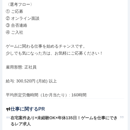
〈選考フロー〉

① ご応募

② オンライン面談

③ 合否連絡

④ ご入社

ゲームに関わる仕事を始めるチャンスです。

少しでも気になった方は、お気軽にご応募ください！

雇用形態: 正社員

給与: 300,520円 (月給) 以上

平均所定労働時間（1か月当たり）: 160時間
仕事に関するPR
在宅案件あり×未経験OK×年休135日！ゲームを仕事にでき
るレア求人