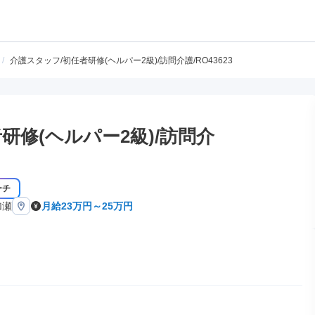
/
介護スタッフ/初任者研修(ヘルパー2級)/訪問介護/RO43623
研修(ヘルパー2級)/訪問介
ーチ
加瀬
月給23万円～25万円