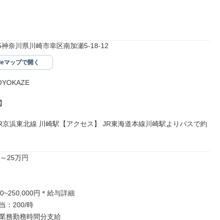
055神奈川県川崎市幸区南加瀬5-18-12
gleマップで開く
OKAZE



JR京浜東北線 川崎駅【アクセス】 JR東海道本線川崎駅よりバスで約
～25万円

00~250,000円＊給与詳細

：200/時

業務勤務時間分支給
