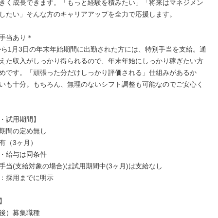
きく成長できます。「もっと経験を積みたい」「将来はマネジメン
したい」そんな方のキャリアアップを全力で応援します。

手当あり＊

日から1月3日の年末年始期間に出勤された方には、特別手当を支給。通
えた収入がしっかり得られるので、年末年始にしっかり稼ぎたい方
めです。「頑張った分だけしっかり評価される」仕組みがあるか
いも十分。もちろん、無理のないシフト調整も可能なのでご安心く
・試用期間】

期間の定め無し

有（3ヶ月）

・給与は同条件

手当(支給対象の場合)は試用期間中(3ヶ月)は支給なし

：採用までに明示



後）募集職種
