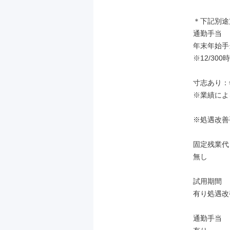
＊下記別途
通勤手当

年末年始手当
※12/300時
寸志あり：年
※業績による
※処遇改善
固定残業代

無し

試用期間

有り処遇改
通勤手当
