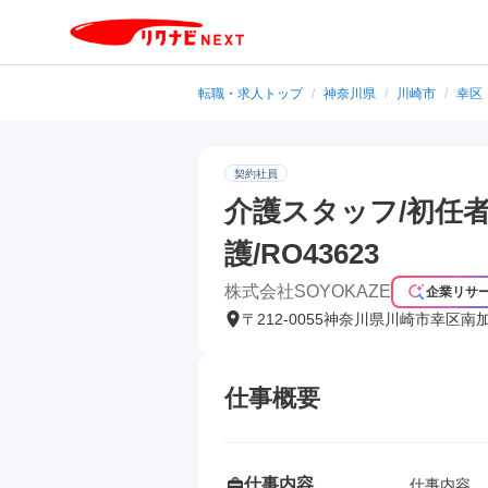
転職・求人トップ
/
神奈川県
/
川崎市
/
幸区
契約社員
介護スタッフ/初任者
護/RO43623
株式会社SOYOKAZE
企業リサ
〒212-0055神奈川県川崎市幸区南
仕事概要
仕事内容
仕事内容
