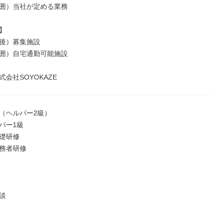
囲）当社が定める業務



後）募集施設

囲）自宅通勤可能施設

会社SOYOKAZE
（ヘルパー2級）

ー1級

礎研修

務者研修


