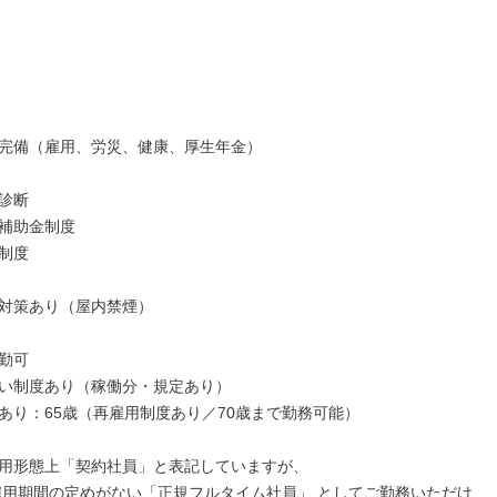
完備（雇用、労災、健康、厚生年金）

診断

補助金制度

制度

対策あり（屋内禁煙）

勤可

い制度あり（稼働分・規定あり）

あり：65歳（再雇用制度あり／70歳まで勤務可能）

用形態上「契約社員」と表記していますが、

雇用期間の定めがない「正規フルタイム社員」 としてご勤務いただけ