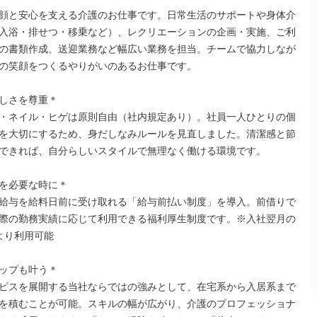
顔と安心を支える介護のお仕事です。日常生活のサポートや身体介
入浴・排せつ・移乗など）、レクリエーションの企画・実施、ご利
の書類作成、送迎業務など幅広い業務を担当。チームで協力しなが
の笑顔をつくるやりがいのあるお仕事です。

しさを尊重＊

・ネイル・ヒゲは原則自由（社内規定あり）。社員一人ひとりの個
を大切にするため、身だしなみルールを見直しました。清潔感と節
できれば、自分らしいスタイルで無理なく働ける環境です。

を必要な時に＊

給与を給料日前に受け取れる「給与前払い制度」を導入。前借りで
際の勤務実績に応じて利用できる福利厚生制度です。※入社翌月の
より利用可能

ップも叶う＊

ビスを展開する当社ならではの強みとして、在宅系から入居系まで
を積むことが可能。スキルの幅が広がり、介護のプロフェッショナ