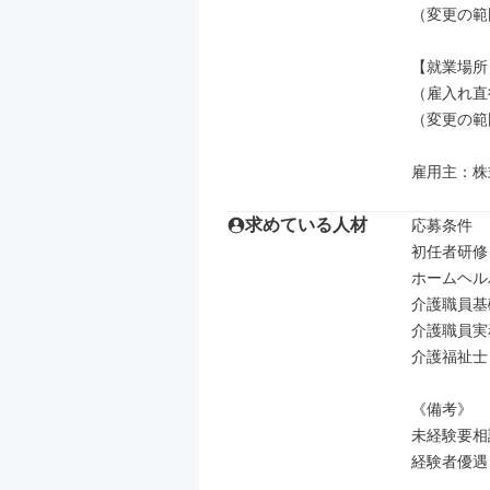
（変更の範
【就業場所】
（雇入れ直
（変更の範
雇用主：株式
求めている人材
応募条件

初任者研修
ホームヘルパ
介護職員基
介護職員実
介護福祉士

《備考》

未経験要相談
経験者優遇
