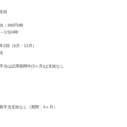
支給

：380円/時

～1/324時

2回（6月・12月）



手当は試用期間中(3ヶ月)は支給なし

善手当支給なし（期間：3ヶ月）
