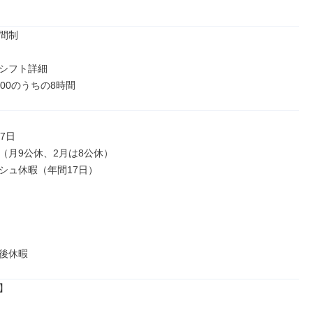
間制

シフト詳細

8:00のうちの8時間
7日

（月9公休、2月は8公休）

シュ休暇（年間17日）

後休暇

