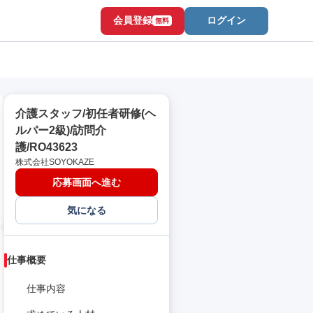
会員登録
ログイン
無料
介護スタッフ/初任者研修(ヘ
ルパー2級)/訪問介
護/RO43623
株式会社SOYOKAZE
応募画面へ進む
気になる
仕事概要
仕事内容