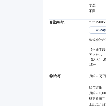
学歴

不問
〒212-0
勤務地
Goo
株式会社SOY
【交通手段】
アクセス

【駅名】 
15分
給与
月給23万円
給与詳細

月給230,0
処遇改善手当
上記に介護