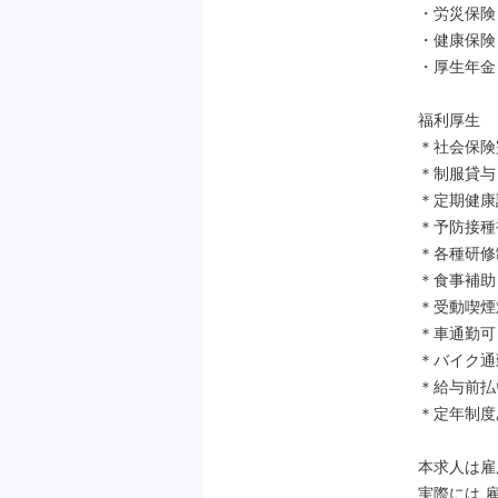
・労災保険

・健康保険

・厚生年金

福利厚生

＊社会保険
＊制服貸与

＊定期健康
＊予防接種
＊各種研修
＊食事補助

＊受動喫煙
＊車通勤可

＊バイク通
＊給与前払
＊定年制度
本求人は雇
実際には 