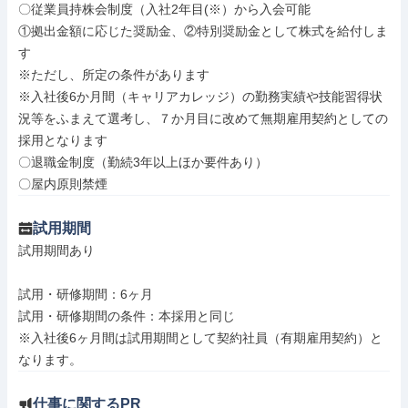
〇従業員持株会制度（入社2年目(※）から入会可能

①拠出金額に応じた奨励金、②特別奨励金として株式を給付しま
す

※ただし、所定の条件があります

※入社後6か月間（キャリアカレッジ）の勤務実績や技能習得状
況等をふまえて選考し、７か月目に改めて無期雇用契約としての
採用となります

〇退職金制度（勤続3年以上ほか要件あり）

〇屋内原則禁煙
試用期間
試用期間あり

試用・研修期間：6ヶ月

試用・研修期間の条件：本採用と同じ

※入社後6ヶ月間は試用期間として契約社員（有期雇用契約）と
仕事に関するPR