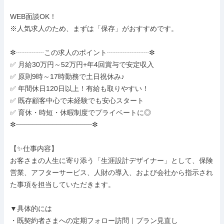
WEB面談OK！

※人気求人のため、まずは「保存」がおすすめです。

✼┈┈┈┈この求人のポイント┈┈┈┈┈┈✼

✅ 月給30万円～52万円+年4回賞与で安定収入

✅ 原則9時～17時勤務で土日祝休み♪

✅ 年間休日120日以上！有給も取りやすい！

✅ 既存顧客中心で未経験でも安心スタート

✅ 育休・時短・休暇制度でプライベートに◎

✼┈┈┈┈┈┈┈┈┈┈┈┈┈┈┈┈┈┈┈✼

【✨仕事内容】

お客さまの人生に寄り添う「生涯設計デザイナー」として、保険
営業、アフターサービス、人財の導入、および会社から指示され
た事項を担当していただきます。

▼具体的には

・既契約者さまへの定期フォロー訪問｜プラン見直し
