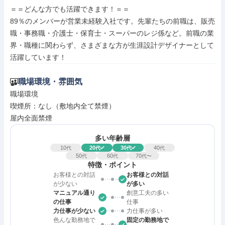
＝＝どんな方でも活躍できます！＝＝

89％のメンバーが営業未経験入社です。先輩たちの前職は、販売
職・事務職・介護士・保育士・スーパーのレジ係など。前職の業
界・職種に関わらず、さまざまな方が生涯設計デザイナーとして
活躍しています！
職場環境・雰囲気
職場環境

喫煙所：なし（敷地内全て禁煙）

屋内全面禁煙
多い年齢層
10
20
30
40
代
代
代
代
50
60
70
代
代
代〜
特徴・ポイント
お客様との対話
お客様との対話
が少ない
が多い
マニュアル通り
創意工夫の多い
の仕事
仕事
力仕事が少ない
力仕事が多い
色んな勤務地で
固定の勤務地で