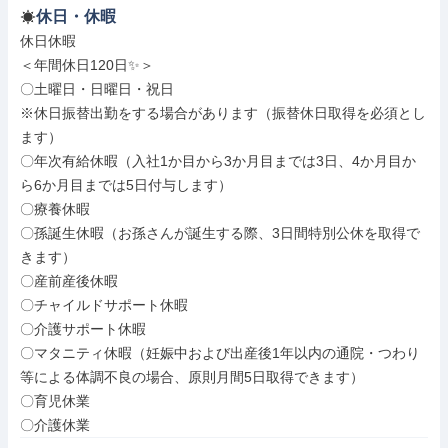
休日・休暇
休日休暇

＜年間休日120日✨＞

〇土曜日・日曜日・祝日

※休日振替出勤をする場合があります（振替休日取得を必須とし
ます）

〇年次有給休暇（入社1か目から3か月目までは3日、4か月目か
ら6か月目までは5日付与します）

〇療養休暇

〇孫誕生休暇（お孫さんが誕生する際、3日間特別公休を取得で
きます）

〇産前産後休暇

〇チャイルドサポート休暇

〇介護サポート休暇

〇マタニティ休暇（妊娠中および出産後1年以内の通院・つわり
等による体調不良の場合、原則月間5日取得できます）

〇育児休業

〇介護休業