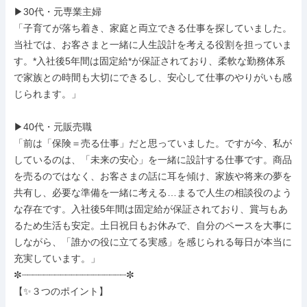
▶30代・元専業主婦

「子育てが落ち着き、家庭と両立できる仕事を探していました。
当社では、お客さまと一緒に人生設計を考える役割を担っていま
す。*入社後5年間は固定給*が保証されており、柔軟な勤務体系
で家族との時間も大切にできるし、安心して仕事のやりがいも感
じられます。」

▶40代・元販売職

「前は「保険＝売る仕事」だと思っていました。ですが今、私が
しているのは、「未来の安心」を一緒に設計する仕事です。商品
を売るのではなく、お客さまの話に耳を傾け、家族や将来の夢を
共有し、必要な準備を一緒に考える…まるで人生の相談役のよう
な存在です。入社後5年間は固定給が保証されており、賞与もあ
るため生活も安定。土日祝日もお休みで、自分のペースを大事に
しながら、「誰かの役に立てる実感」を感じられる毎日が本当に
充実しています。」

✼┈┈┈┈┈┈┈┈┈┈┈┈┈┈┈┈┈┈┈✼

【✨３つのポイント】
