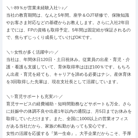
＼✨89％が営業未経験入社✨♪／

当社の教育期間は、なんと5年間。座学＆OJT研修で、保険知識
やお客さま対応などの基礎からお教えします。さらに入社2年目
までには、FPの資格も取得予定。5年間は固定給が保証されるの
で、焦らずじっくり成長していけばOKです。

＼✨女性が多く活躍中♪✨／

当社は、年間休日120日・土日祝休み。従業員の出産・育児・介
護・看護も支援していて、育休取得率はほぼ100％です。もちろ
ん出産・育児を経ても、キャリアを諦める必要はナシ。産休育休
を3回取得した先輩は、現在支社長として活躍しています。

＼✨育児サポートも充実♪✨／

育児サービスの経費補助・短時間勤務などサポートも万全。さら
に妊娠中の体調不良や出産1年以内の通院は、月5日までお休みを
取得していただけます。また、全国に1000以上の営業オフィス
がある当社だから、家族の転勤があっても安心です。

女性の活躍を応援する『第一生命』。大手企業だからこそ、手厚