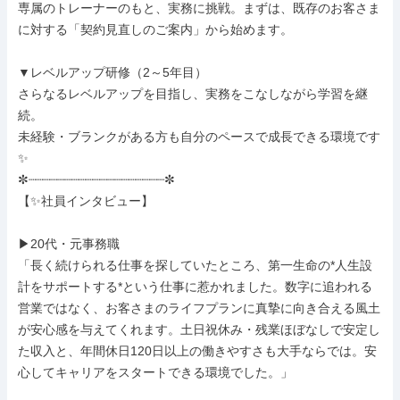
専属のトレーナーのもと、実務に挑戦。まずは、既存のお客さま
に対する「契約見直しのご案内」から始めます。

▼レベルアップ研修（2～5年目）

さらなるレベルアップを目指し、実務をこなしながら学習を継
続。

未経験・ブランクがある方も自分のペースで成長できる環境です
✨

✼┈┈┈┈┈┈┈┈┈┈┈┈┈┈┈┈┈┈┈✼

【✨社員インタビュー】

▶20代・元事務職

「長く続けられる仕事を探していたところ、第一生命の*人生設
計をサポートする*という仕事に惹かれました。数字に追われる
営業ではなく、お客さまのライフプランに真摯に向き合える風土
が安心感を与えてくれます。土日祝休み・残業ほぼなしで安定し
た収入と、年間休日120日以上の働きやすさも大手ならでは。安
心してキャリアをスタートできる環境でした。」
