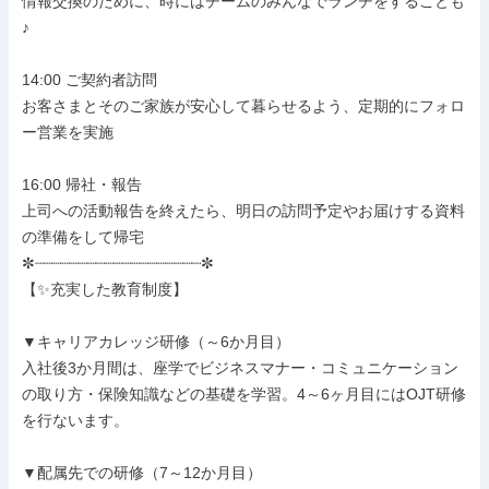
情報交換のために、時にはチームのみんなでランチをすることも
♪

14:00 ご契約者訪問

お客さまとそのご家族が安心して暮らせるよう、定期的にフォロ
ー営業を実施

16:00 帰社・報告

上司への活動報告を終えたら、明日の訪問予定やお届けする資料
の準備をして帰宅

✼┈┈┈┈┈┈┈┈┈┈┈┈┈┈┈┈┈┈┈✼

【✨充実した教育制度】

▼キャリアカレッジ研修（～6か月目）

入社後3か月間は、座学でビジネスマナー・コミュニケーション
の取り方・保険知識などの基礎を学習。4～6ヶ月目にはOJT研修
を行ないます。

▼配属先での研修（7～12か月目）
