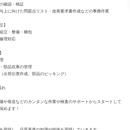
の確認・検証

向上に向けた問題点リスト・改善要求書作成などの事務作業

立】

組立・整備・梱包

修理対応





・部品在庫の管理

（出荷伝票作成、部品のピッキング）

れ

備や発送などのカンタンな作業や検査のサポートからスタートして
深めます！

を習得し、品質基準の知識や技術を習得していきます
