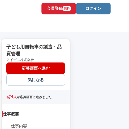
会員登録
ログイン
無料
子ども用自転車の製造・品
質管理
アイデス株式会社
応募画面へ進む
気になる
4
人
が応募画面に進みました
仕事概要
仕事内容