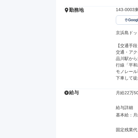
143-000
勤務地
Goo
京浜島ドック
【交通手段】
交通・アク
品川駅から
行線「平和
モノレール
下車して徒
給与
月給22万50
給与詳細

基本給：月給 
固定残業代