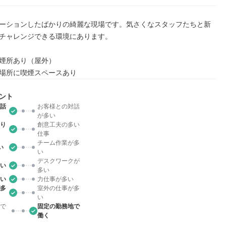
ーションしたばかりの綺麗な現場です。気さくなスタッフたちと新
チャレンジできる環境にあります。

煙所あり（屋外）

場所に喫煙スペースあり
ント
話
お客様との対話
が多い
り
創意工夫の多い
仕事
チーム作業が多
い
い
デスクワークが
い
多い
い
力仕事が多い
多
室外の仕事が多
い
で
固定の勤務地で
働く