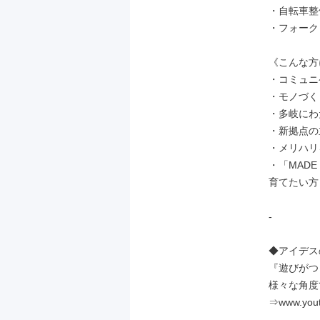
・自転車整
・フォーク
《こんな方
・コミュニ
・モノづく
・多岐にわ
・新拠点の
・メリハリ
・「MAD
育てたい方

-

◆アイデス
『遊びがつ
様々な角度
⇒www.y