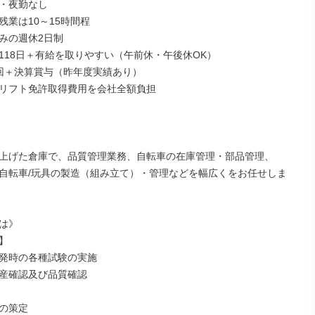
・夜勤なし

業は10～15時間程

みの週休2日制

118日＋有給を取りやすい（午前休・午後休OK）

回＋決算賞与（昨年度実績あり）

リフト免許取得費用を会社全額負担

上げた倉庫で、品質管理業務、自転車の在庫管理・部品管理、

自転車/玩具の製造（組み立て）・管理などを幅広くをお任せしま
は》



発時の各種試験の実施

産確認及び品質確認

の策定
