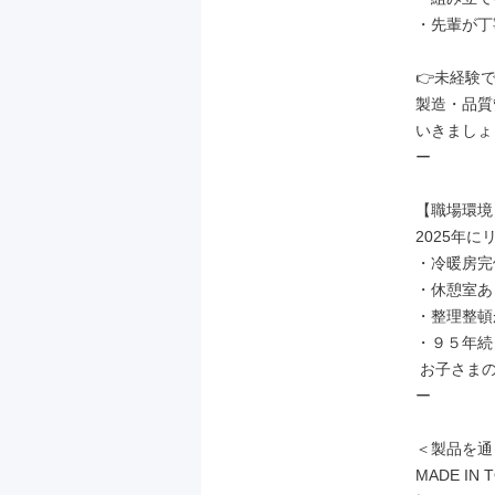
・先輩が丁
👉未経験
製造・品質
いきましょ
ー

【職場環境】
2025年
・冷暖房完
・休憩室あり
・整理整頓
・９５年続
 お子さまの成長や発達に貢献できるやりがいのある仕事です！

ー

＜製品を通
MADE I