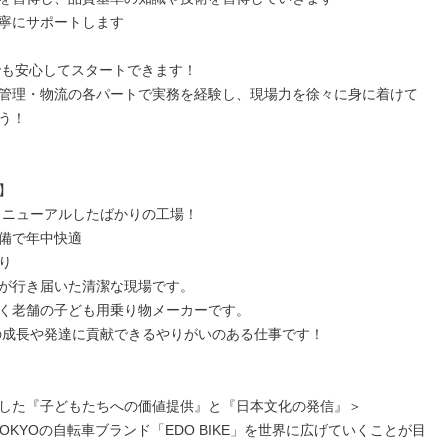
寧にサポートします

でも安心してスタートできます！

管理・物流の各パートで実務を経験し、現場力を徐々に身に着けて
う！



にリニューアルしたばかりの工場！

備で年中快適



が行き届いた清潔な現場です。

く老舗の子ども用乗り物メーカーです。

した『子どもたちへの価値提供』と『日本文化の発信』＞

N TOKYOの自転車ブランド「EDO BIKE」を世界に広げていくことが目