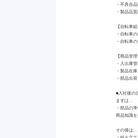
・不具合品
・製品品質
【自転車組
・自転車の
・自転車の
【商品管理】
・入出庫管理
・製品在庫
・部品出荷
■入社後の流
まずは…

・部品の準
商品知識を
その後は…

・組み立て