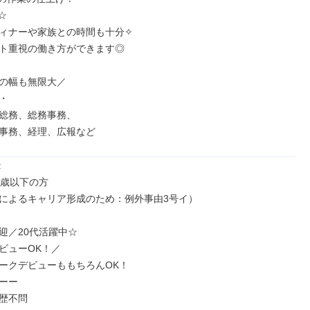
☆

ィナーや家族との時間も十分✧

ト重視の働き方ができます◎

の幅も無限大／



総務、総務事務、

事務、経理、広報など


歳以下の方

によるキャリア形成のため：例外事由3号イ）

迎／20代活躍中☆

ビューOK！／

ークデビューももちろんOK！

ーー

歴不問
