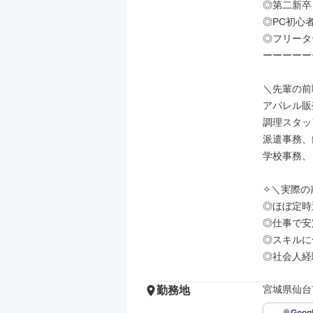
◎第二新卒
◎PC初心
◎フリータ
ーーーーー
＼先輩の前
アパレル販
調理スタッ
派遣事務、
学校事務、
✧＼実際の声
◎ほぼ定時
◎仕事で安
◎スキルに
◎社会人経
宮城県仙台
勤務地