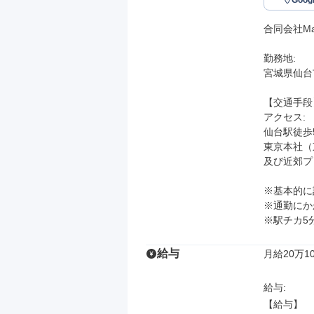
Goo
合同会社Manu
勤務地: 

宮城県仙台
【交通手段】
アクセス: 

仙台駅徒歩5
東京本社（東
及び近郊プ
※基本的に
※通勤にか
※駅チカ5
給与
月給20万10
給与: 

【給与】
