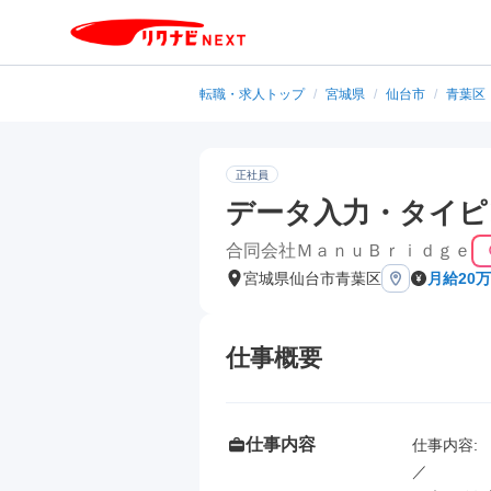
転職・求人トップ
/
宮城県
/
仙台市
/
青葉区
正社員
データ入力・タイピ
合同会社ＭａｎｕＢｒｉｄｇｅ
宮城県仙台市青葉区
月給20万
仕事概要
仕事内容
仕事内容: 

／
