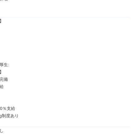


生: 



完備



0％支給

ing制度あり
し