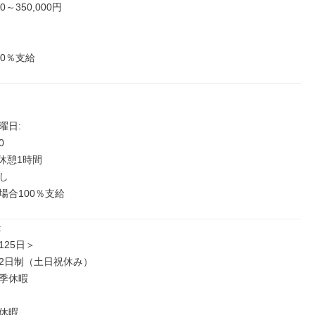
0～350,000円

00％支給
日: 



休憩1時間



場合100％支給


25日＞

2日制（土日祝休み）

季休暇

休暇
