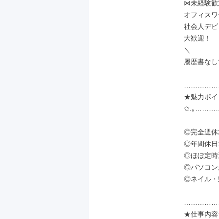
⋈未経験歓
オフィスワ
社会人デビ
大歓迎！

＼

履歴書なし
……………
★魅力ポイ
✩.｡…………
◎完全週休
◎年間休日1
◎ほぼ定時
◎パソコン
◎ネイル・
……………
★仕事内容★