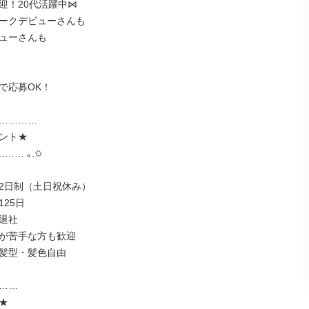
迎！20代活躍中⋈

ークデビューさんも

ューさんも

で応募OK！

…………

ント★

…… ｡.✩

2日制（土日祝休み）

25日

退社

が苦手な方も歓迎

髪型・髪色自由

……


