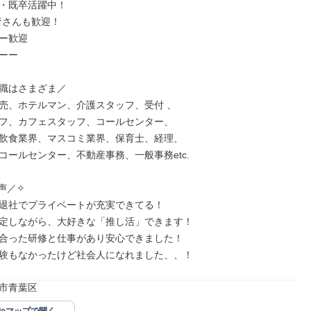
・既卒活躍中！

者さんも歓迎！

ー歓迎

ーー

職はさまざま／

売、ホテルマン、介護スタッフ、受付 、

フ、カフェスタッフ、コールセンター、

飲食業界、マスコミ業界、保育士、経理、

コールセンター、不動産事務、一般事務etc.

／✧

退社でプライベートが充実できてる！ 

定しながら、大好きな「推し活」できます！

合った研修と仕事があり安心できました！

験もなかったけど社会人になれました、、！
市青葉区