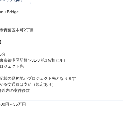
gleマップで開く
 Bridge

市青葉区本町2丁目



分

京都港区新橋4-31-3 第3名和ビル）

ロジェクト先

記載の勤務地がプロジェクト先となります

かる交通費は支給（規定あり）

分以内の案件多数
00円～35万円
