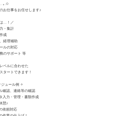
｡.✩

のお仕事をお任せします♪

は…！／

力・集計

作成

、経理補助

ールの対応

務のサポート 等

レベルに合わせた

スタートできます！

ジュール例 ✧

メール確認、連絡等の確認

データ入力・管理・書類作成

休憩♪

内の依頼対応

残りの作業の仕上げ！
