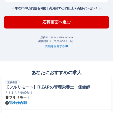
年収2000万円超も可能｜高月給35万円以上＋高額インセン！
応募画面へ進む
原稿ID：
53f9ce2f39de6aa9
掲載開始日：
2026/05/01（金）
問題を報告する
あなたにおすすめの求人
業務委託
【フルリモート】RIZAPの管理栄養士・保健師
ＲＩＺＡＰ株式会社
フルリモート
完全歩合制