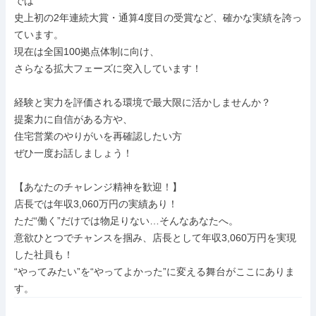
では

史上初の2年連続大賞・通算4度目の受賞など、確かな実績を誇っ
ています。

現在は全国100拠点体制に向け、

さらなる拡大フェーズに突入しています！

経験と実力を評価される環境で最大限に活かしませんか？

提案力に自信がある方や、

住宅営業のやりがいを再確認したい方

ぜひ一度お話しましょう！

【あなたのチャレンジ精神を歓迎！】

店長では年収3,060万円の実績あり！

ただ“働く”だけでは物足りない…そんなあなたへ。

意欲ひとつでチャンスを掴み、店長として年収3,060万円を実現
した社員も！

“やってみたい”を“やってよかった”に変える舞台がここにありま
す。