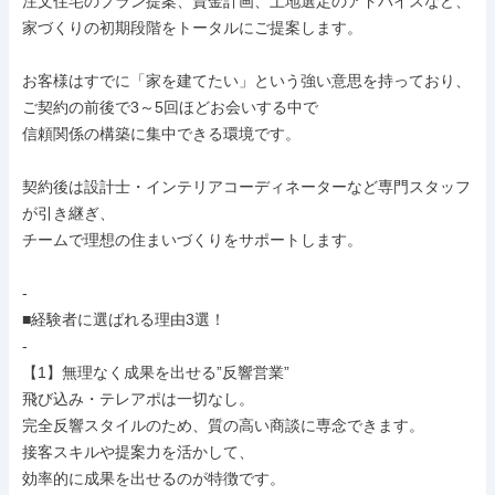
注文住宅のプラン提案、資金計画、土地選定のアドバイスなど、

家づくりの初期段階をトータルにご提案します。

お客様はすでに「家を建てたい」という強い意思を持っており、

ご契約の前後で3～5回ほどお会いする中で

信頼関係の構築に集中できる環境です。

契約後は設計士・インテリアコーディネーターなど専門スタッフ
が引き継ぎ、

チームで理想の住まいづくりをサポートします。

-

■経験者に選ばれる理由3選！

-

【1】無理なく成果を出せる”反響営業”

飛び込み・テレアポは一切なし。

完全反響スタイルのため、質の高い商談に専念できます。

接客スキルや提案力を活かして、

効率的に成果を出せるのが特徴です。
