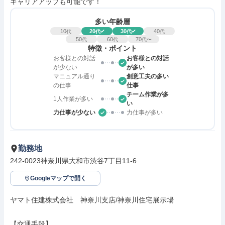
キャリアアップも可能です！
多い年齢層
10
20
30
40
代
代
代
代
50
60
70
代
代
代〜
特徴・ポイント
お客様との対話
お客様との対話
が少ない
が多い
マニュアル通り
創意工夫の多い
の仕事
仕事
チーム作業が多
1人作業が多い
い
力仕事が少ない
力仕事が多い
勤務地
242-0023神奈川県大和市渋谷7丁目11-6
Googleマップで開く
ヤマト住建株式会社　神奈川支店/神奈川住宅展示場

【交通手段】
