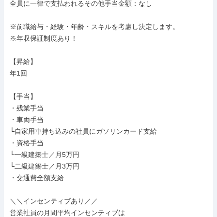
全員に一律で支払われるその他手当金額：なし

※前職給与・経験・年齢・スキルを考慮し決定します。

※年収保証制度あり！

【昇給】

年1回

【手当】

・残業手当

・車両手当

└自家用車持ち込みの社員にガソリンカード支給

・資格手当

└一級建築士／月5万円

└二級建築士／月3万円

・交通費全額支給

＼＼インセンティブあり／／

営業社員の月間平均インセンティブは
