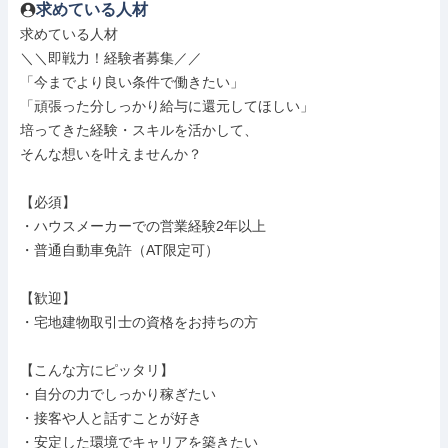
求めている人材
求めている人材

＼＼即戦力！経験者募集／／

「今までより良い条件で働きたい」

「頑張った分しっかり給与に還元してほしい」

培ってきた経験・スキルを活かして、

そんな想いを叶えませんか？

【必須】

・ハウスメーカーでの営業経験2年以上

・普通自動車免許（AT限定可）

【歓迎】

・宅地建物取引士の資格をお持ちの方

【こんな方にピッタリ】

・自分の力でしっかり稼ぎたい

・接客や人と話すことが好き

・安定した環境でキャリアを築きたい
