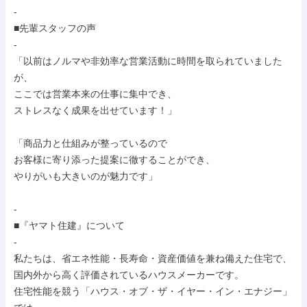
-

■先輩スタッフの声

-

「以前はノルマや非効率な営業活動に時間を取られていました
が、

ここでは営業本来の仕事に集中でき、

ストレスなく成果を出せています！」

「商品力と仕組みが整っているので

お客様に寄り添った提案に徹することができ、

やりがいも大きいのが魅力です」

-

■『ヤマト住建』について

-

私たちは、省エネ性能・長寿命・資産価値を兼ね備えた住宅で、

国内外から高く評価されているハウスメーカーです。

住宅性能を競う「ハウス・オブ・ザ・イヤー・イン・エナジー」