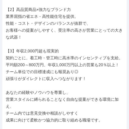
【2】高品質商品×強力なブランド力

業界屈指の省エネ・高性能住宅を提供。

性能・コスト・デザインのバランスが抜群で、

お客様への提案がしやすく、受注率の高さが営業にとっての大き
な武器！

【3】年収2,000円超も現実的

契約ごとに、着工時・管工時に高水準のインセンティブを支給。

平均額200～800万円、年収1,000万円以上の営業も20％以上！

チーム単位での目標達成にも報奨あり◎

頑張りがダイレクトに収入へつながります！

あなたの経験やノウハウを尊重し、

営業スタイルに縛られることなく自由な提案ができる環境に加
え、

チーム内では意見交換や相談がしやすく

成果に向けて柔軟かつ協力的に取り組める職場です。
