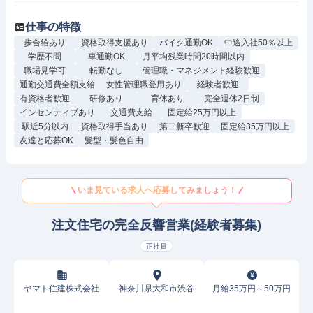
仕事の特徴
歩合給あり
資格取得支援あり
バイク通勤OK
中途入社50％以上
学歴不問
車通勤OK
月平均残業時間20時間以内
職場見学可
転勤なし
管理職・マネジメント経験歓迎
通勤交通費全額支給
女性管理職登用あり
経験者歓迎
有資格者歓迎
研修あり
育休あり
完全週休2日制
インセンティブあり
交通費支給
固定給25万円以上
駅近5分以内
資格取得手当あり
第二新卒歓迎
固定給35万円以上
友達と応募OK
髪型・髪色自由
いま見ている求人へ応募してみましょう！
注文住宅の完全反響営業(経験者募集)
正社員
ヤマト住建株式会社
神奈川県大和市渋谷
月給35万円～50万円