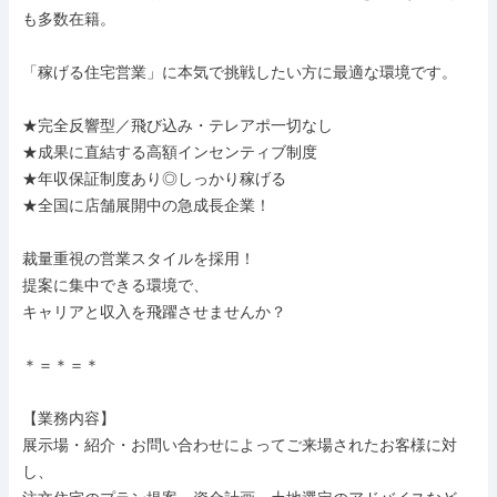
も多数在籍。

「稼げる住宅営業」に本気で挑戦したい方に最適な環境です。

★完全反響型／飛び込み・テレアポ一切なし

★成果に直結する高額インセンティブ制度

★年収保証制度あり◎しっかり稼げる

★全国に店舗展開中の急成長企業！

裁量重視の営業スタイルを採用！

提案に集中できる環境で、

キャリアと収入を飛躍させませんか？

＊＝＊＝＊

【業務内容】

展示場・紹介・お問い合わせによってご来場されたお客様に対
し、
