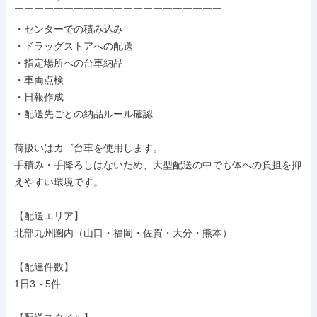
￣￣￣￣￣￣￣￣￣￣￣￣￣￣￣￣￣￣￣￣￣

・センターでの積み込み

・ドラッグストアへの配送

・指定場所への台車納品

・車両点検

・日報作成

・配送先ごとの納品ルール確認

荷扱いはカゴ台車を使用します。

手積み・手降ろしはないため、大型配送の中でも体への負担を抑
えやすい環境です。

【配送エリア】

北部九州圏内（山口・福岡・佐賀・大分・熊本）

【配達件数】

1日3～5件
