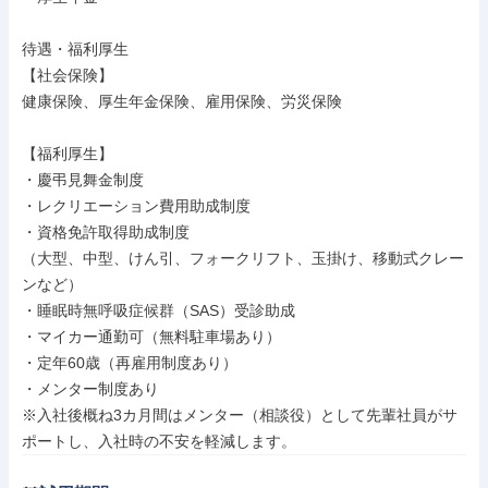
待遇・福利厚生

【社会保険】

健康保険、厚生年金保険、雇用保険、労災保険

【福利厚生】

・慶弔見舞金制度

・レクリエーション費用助成制度

・資格免許取得助成制度

（大型、中型、けん引、フォークリフト、玉掛け、移動式クレー
ンなど）

・睡眠時無呼吸症候群（SAS）受診助成

・マイカー通勤可（無料駐車場あり）

・定年60歳（再雇用制度あり）

・メンター制度あり

※入社後概ね3カ月間はメンター（相談役）として先輩社員がサ
ポートし、入社時の不安を軽減します。