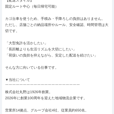
【配送スタイル】

固定ルート中心（毎日帰宅可能）

カゴ台車を使うため、手積み・手降ろしの負担はありません。

ただし、店舗ごとの納品場所やルール、安全確認、時間管理は大
切です。

「大型免許を活かしたい」

「長距離よりも生活リズムを大切にしたい」

「荷扱いの負担を抑えながら、安定した配送を続けたい」

そんな方に向いている仕事です。

▼当社について

￣￣￣￣￣￣￣￣￣￣￣￣￣￣￣￣￣￣￣￣￣

株式会社丸野は1926年創業。

2026年に創業100周年を迎えた地域物流企業です。

営業所14拠点、グループ会社4社、従業員約650名。
