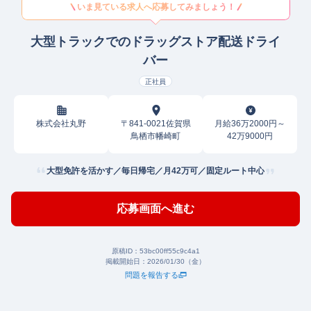
いま見ている求人へ応募してみましょう！
大型トラックでのドラッグストア配送ドライ
バー
正社員
株式会社丸野
〒841-0021佐賀県
月給36万2000円～
鳥栖市幡崎町
42万9000円
大型免許を活かす／毎日帰宅／月42万可／固定ルート中心
応募画面へ進む
原稿ID：
53bc00ff55c9c4a1
掲載開始日：
2026/01/30（金）
問題を報告する