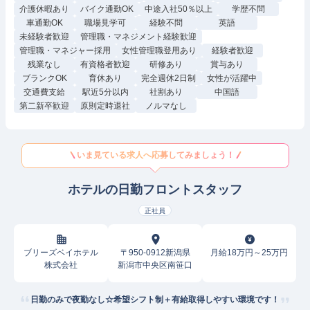
介護休暇あり
バイク通勤OK
中途入社50％以上
学歴不問
車通勤OK
職場見学可
経験不問
英語
未経験者歓迎
管理職・マネジメント経験歓迎
管理職・マネジャー採用
女性管理職登用あり
経験者歓迎
残業なし
有資格者歓迎
研修あり
賞与あり
ブランクOK
育休あり
完全週休2日制
女性が活躍中
交通費支給
駅近5分以内
社割あり
中国語
第二新卒歓迎
原則定時退社
ノルマなし
いま見ている求人へ応募してみましょう！
ホテルの日勤フロントスタッフ
正社員
ブリーズベイホテル
〒950-0912新潟県
月給18万円～25万円
株式会社
新潟市中央区南笹口
日勤のみで夜勤なし☆希望シフト制＋有給取得しやすい環境です！