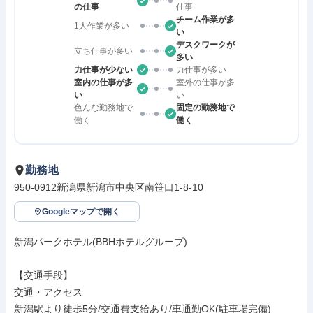
の仕事
仕事
チーム作業が多
1人作業が多い
い
デスクワークが
立ち仕事が多い
多い
力仕事が少ない
力仕事が多い
室内の仕事が多
室外の仕事が多
い
い
色んな勤務地で
固定の勤務地で
働く
働く
勤務地
950-0912新潟県新潟市中央区南笹口1-8-10
Googleマップで開く
新潟パークホテル(BBHホテルグループ)

【交通手段】

交通・アクセス

新潟駅より徒歩5分/交通費支給あり/車通勤OK(駐車場完備)