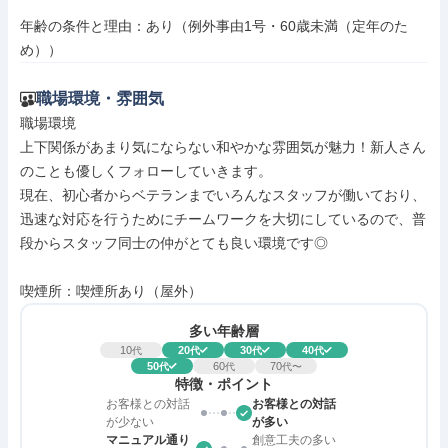
年齢の条件と理由：あり（例外事由1号・60歳未満（定年のた
め））
職場環境・雰囲気
職場環境

上下関係があまり気にならない和やかな雰囲気が魅力！新人さん
のことも優しくフォローしていきます。

現在、初心者からベテランまでいろんなスタッフが働いており、
迅速な対応を行うためにチームワークを大切にしているので、普
段からスタッフ同士の仲がとても良い環境です◎

喫煙所：喫煙所あり（屋外）
多い年齢層
10
20
30
40
代
代
代
代
50
60
70
代
代
代〜
特徴・ポイント
お客様との対話
お客様との対話
が少ない
が多い
マニュアル通り
創意工夫の多い