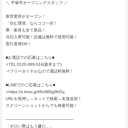
＼ 平塚市オープニングスタッフ ／

新営業所がオープン！

「住む環境」ならココ一択！

寮・家具も全て新品！

当日入寮可能！設備は無料で使用可能！

直行直帰OK！

■お電話での応募はこちら■

⭐TEL:0120-089-514(森本まで)

⇒フリーダイヤルなので通話料無料！

■LINEでのご応募はこちら■

⭐https://s.lmes.jp/l/6cN05g0Kf2q

URLを長押し→ネットで検索→友達追加！

スクリーンショットからでも検索可能！

―――――――――――――――――

「ボロい寮はもう嫌だ…」
