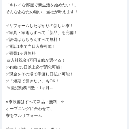
「キレイな部屋で新生活を始めたい！」

そんなあなたの願い、当社が叶えます！

―――――――――――――――――

✅リフォームしたばかりの新しい寮！

✅家具・家電もすべて「新品」を完備！

✅設備はもちろんすべて無料！

✅電話1本で当日入寮可能！

✅寮費1ヶ月無料

 or入社祝金4万円支給が選べる！

✅有給は5日以上必ず消化可能！

✅現金をその場で手渡し日払い可能！

✅「短期で働きたい」もOK！

 ※最短勤務日数：1ヶ月～

⭐寮設備はすべて新品・無料！⭐

オープニングに合わせて、

寮をフルリフォーム！
