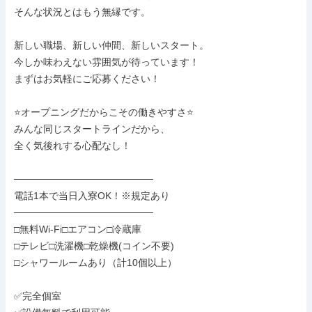
そんな状況とはもう無縁です。

新しい職場、新しい仲間、新しいスタート。

今しか味わえない雰囲気が待っています！

まずはお気軽にご応募ください！

⭐オープニングだからこその働きやすさ⭐

みんな同じスタートラインだから、

全く気後れする心配なし！

────────────────────

電話1本で当日入寮OK！※規定あり

────────────────────

□無料Wi-Fi□エアコン□冷蔵庫

□テレビ□洗濯機□乾燥機(コイン不要)

□シャワールームあり（計10個以上）

✅完全個室
