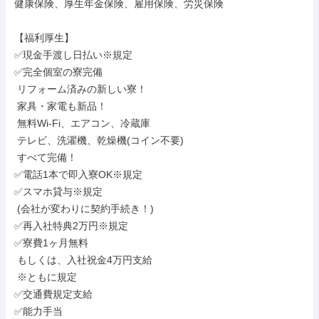
健康保険、厚生年金保険、雇用保険、労災保険

【福利厚生】

✅現金手渡し日払い※規定

✅完全個室の寮完備

 リフォーム済みの新しい寮！

 家具・家電も新品！

 無料Wi-Fi、エアコン、冷蔵庫

 テレビ、洗濯機、乾燥機(コイン不要)

 すべて完備！

✅電話1本で即入寮OK※規定

✅スマホ貸与※規定

 (会社が変わりに契約手続き！)

✅再入社特典2万円※規定

✅寮費1ヶ月無料

 もしくは、入社祝金4万円支給

 ※ともに規定

✅交通費規定支給

✅能力手当
