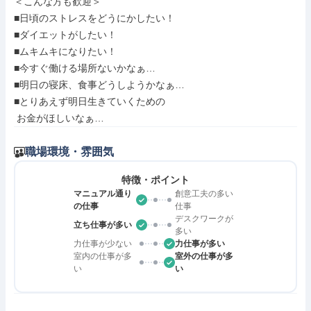
＜こんな方も歓迎＞

■日頃のストレスをどうにかしたい！

■ダイエットがしたい！

■ムキムキになりたい！

■今すぐ働ける場所ないかなぁ…

■明日の寝床、食事どうしようかなぁ…

■とりあえず明日生きていくための

 お金がほしいなぁ…
職場環境・雰囲気
特徴・ポイント
マニュアル通り
創意工夫の多い
の仕事
仕事
デスクワークが
立ち仕事が多い
多い
力仕事が少ない
力仕事が多い
室内の仕事が多
室外の仕事が多
い
い