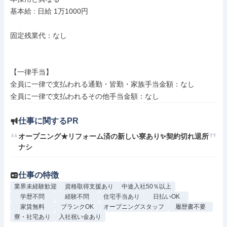
基本給 : 日給 1万1000円

固定残業代：なし

【一律手当】

全員に一律で支払われる通勤・皆勤・家族手当金額：なし

仕事に関するPR
オープニング★リフォーム済の新しい寮あり✨契約切れ退所
ナシ
仕事の特徴
業界未経験歓迎
資格取得支援あり
中途入社50％以上
学歴不問
経験不問
住宅手当あり
日払いOK
家賃無料
ブランクOK
オープニングスタッフ
履歴書不要
寮・社宅あり
入社祝い金あり