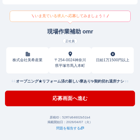
いま見ている求人へ応募してみましょう！
現場作業補助 omr
正社員
株式会社美希産業
〒254-0024神奈川
日給1万1500円以上
県平塚市馬入本町
オープニング★リフォーム済の新しい寮あり✨契約切れ退所ナシ
応募画面へ進む
原稿ID：
52ff7d64602b51b4
掲載開始日：
2026/04/07（火）
問題を報告する