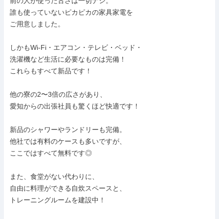
前の人が使った古さは一切ナシ。

誰も使っていないピカピカの家具家電を

ご用意しました。

しかもWi-Fi・エアコン・テレビ・ベッド・

洗濯機など生活に必要なものは完備！

これらもすべて新品です！

他の寮の2〜3倍の広さがあり、

愛知からの出張社員も驚くほど快適です！

新品のシャワーやランドリーも完備。

他社では有料のケースも多いですが、

ここではすべて無料です◎

また、食堂がない代わりに、

自由に料理ができる自炊スペースと、

トレーニングルームを建設中！
