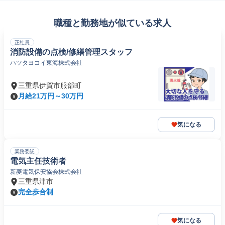
職種と勤務地が似ている求人
正社員
消防設備の点検/修繕管理スタッフ
ハツタヨコイ東海株式会社
三重県伊賀市服部町
月給21万円～30万円
気になる
業務委託
電気主任技術者
新菱電気保安協会株式会社
三重県津市
完全歩合制
気になる