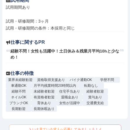
試用期間
試用期間あり

試用・研修期間：3ヶ月

仕事に関するPR
経験不問！女性も活躍中！土日休み＆残業月平均10hと少な
め！
仕事の特徴
業界未経験歓迎
資格取得支援あり
バイク通勤OK
学歴不問
車通勤OK
月平均残業時間20時間以内
転勤なし
経験不問
未経験者歓迎
住宅手当あり
経験者歓迎
ネイルOK
有資格者歓迎
退職金あり
賞与あり
ブランクOK
育休あり
女性が活躍中
交通費支給
長期歓迎
長期休暇あり
いま見ている求人へ応募してみましょう！