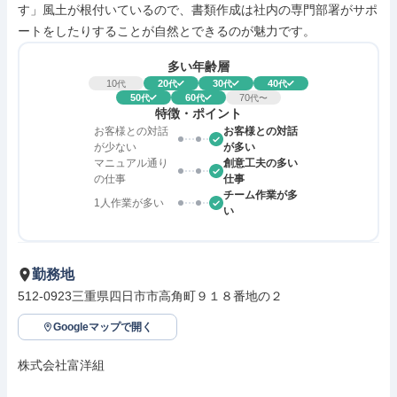
す」風土が根付いているので、書類作成は社内の専門部署がサポ
ートをしたりすることが自然とできるのが魅力です。
多い年齢層
10
20
30
40
代
代
代
代
50
60
70
代
代
代〜
特徴・ポイント
お客様との対話
お客様との対話
が少ない
が多い
マニュアル通り
創意工夫の多い
の仕事
仕事
チーム作業が多
1人作業が多い
い
勤務地
512-0923三重県四日市市高角町９１８番地の２
Googleマップで開く
株式会社富洋組
