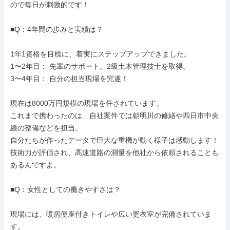
ので毎日が刺激的です！

■Q：4年間の歩みと実績は？

1年1資格を目標に、着実にステップアップできました。

1〜2年目： 先輩のサポート。2級土木管理技士を取得。

3〜4年目： 自分の担当現場を完遂！

現在は8000万円規模の現場を任されています。

これまで携わったのは、自社案件では朝明川の修繕や四日市中央
線の整備などを担当。

自分たちが作ったデータで巨大な重機が動く様子は感動します！

技術力が評価され、高速道路の測量を他社から依頼されることも
あるんですよ。

■Q：女性としての働きやすさは？

現場には、暖房便座付きトイレや広い更衣室が完備されていま
す。
