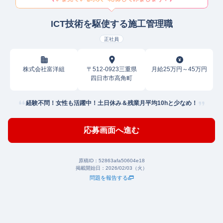
ICT技術を駆使する施工管理職
正社員
株式会社富洋組
〒512-0923三重県
月給25万円～45万円
四日市市高角町
経験不問！女性も活躍中！土日休み＆残業月平均10hと少なめ！
応募画面へ進む
原稿ID：
52863afa50604e18
掲載開始日：
2026/02/03（火）
問題を報告する