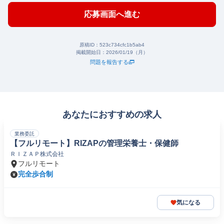
応募画面へ進む
原稿ID：
523c734cfc1b5ab4
掲載開始日：
2026/01/19（月）
問題を報告する
あなたにおすすめの求人
業務委託
【フルリモート】RIZAPの管理栄養士・保健師
ＲＩＺＡＰ株式会社
フルリモート
完全歩合制
気になる