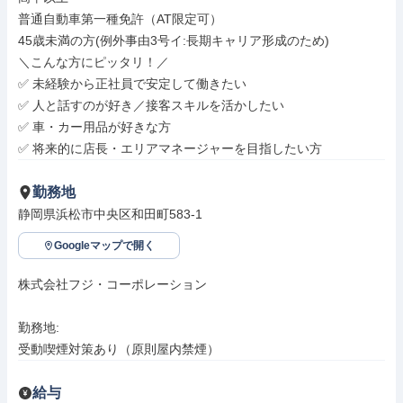
普通自動車第一種免許（AT限定可）

45歳未満の方(例外事由3号イ:長期キャリア形成のため)

＼こんな方にピッタリ！／

✅ 未経験から正社員で安定して働きたい

✅ 人と話すのが好き／接客スキルを活かしたい

✅ 車・カー用品が好きな方

✅ 将来的に店長・エリアマネージャーを目指したい方
勤務地
静岡県浜松市中央区和田町583-1
Googleマップで開く
株式会社フジ・コーポレーション

勤務地: 

受動喫煙対策あり（原則屋内禁煙）
給与