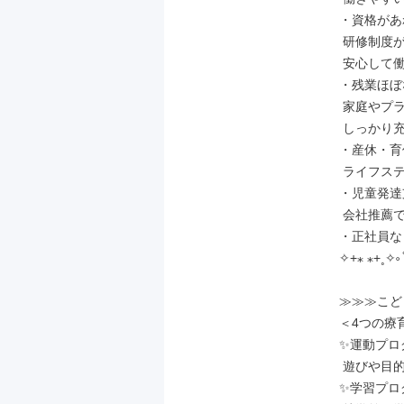
・資格があ
 研修制度が充実しているので

 安心して働ける！

・残業ほぼ
 家庭やプライベートも

 しっかり充実できる環境です！

・産休・育
 ライフステージが変化しても安心！

・児童発達
 会社推薦で受講できます。

・正社員な
✧+⁎ ⁎+˳✧༚ ̊
≫≫≫こど
＜4つの療育
✨運動プロ
 遊びや目的から身体の動かし方を学ぶ！

✨学習プロ