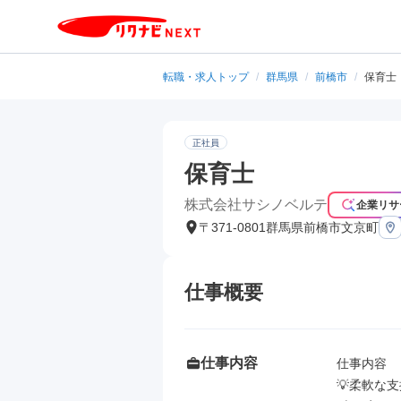
転職・求人トップ
/
群馬県
/
前橋市
/
保育士
正社員
保育士
株式会社サシノベルテ
企業リサ
〒371-0801群馬県前橋市文京町
仕事概要
仕事内容
仕事内容

💡柔軟な