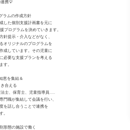
グラムの作成方針

成した個別支援計画書を元に

支援プログラムを決めていきます。

方針提示・介入などがなく、

るオリジナルのプログラムを

作成しています。その児童に

に必要な支援プランを考える

ます。

知恵を集結＆

法士、保育士、児童指導員.....

専門職が集結して会議を行い、

度を話し合うことで連携を

す。

や別形態の施設で働く
