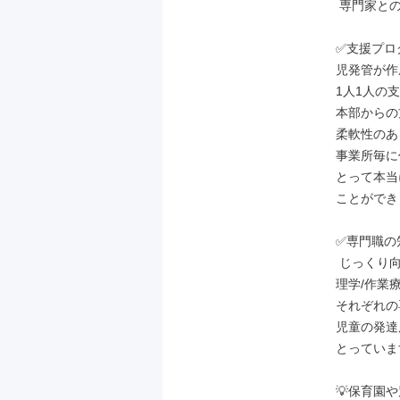
 専門家との連携💡

✅支援プロ
児発管が作
1人1人の
本部からの
柔軟性のあ
事業所毎に
とって本当
ことができ
✅専門職の
 じっくり向き合える

理学/作業療
それぞれの
児童の発達
とっていま
💡保育園