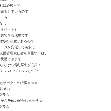
れば経験不問！

なし！

休取得制度があるので、

支援管理責任者を目指す方は、

らではの福利厚生が充実！

✧+⁎ ⁎+˳✧༚ ̊✧+⁎ ⁎+˳✧༚ ̊✧

もサークルの特徴≪≪≪

の柱＞

グラム

グラム
