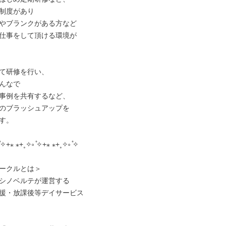
制度があり

やブランクがある方など

仕事をして頂ける環境が

て研修を行い、

んなで

事例を共有するなど、

のブラッシュアップを

す。

✧+⁎ ⁎+˳✧༚ ̊✧+⁎ ⁎+˳✧༚ ̊✧

ークルとは＞

シノベルテが運営する

援・放課後等デイサービス
