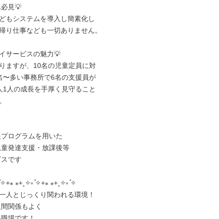
どもシステムを導入し簡素化し

帰り仕事なども一切ありません。

イサービスの魅力💡

りますが、10名の児童定員に対

名〜多い事務所で6名の支援員が

人1人の成長を手厚く見守ること



✧+⁎ ⁎+˳✧༚ ̊✧+⁎ ⁎+˳✧༚ ̊✧

一人とじっくり関われる環境！
