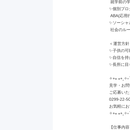
 就学前の学習準備や宿題等の支援！

✨個別プロ
 ABA(応用行動分析)に基づく療育！

✨ソーシャ
 社会のルールやマナーを身につける！

＜運営方針＞
✨子供の可
✨自信を持
✨長所に目
✧+⁎ ⁎+˳✧༚ ̊
見学・お問
ご応募いた
0299-22
お気軽にお
✧+⁎ ⁎+˳✧༚ ̊
【仕事内容】