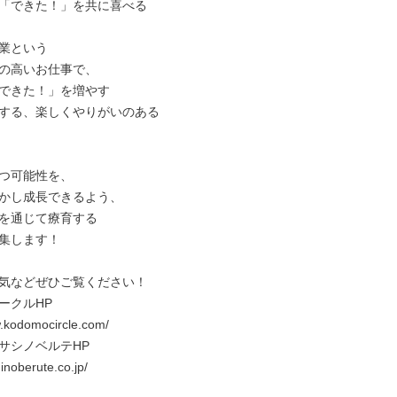
「できた！」を共に喜べる

業という

の高いお仕事で、

できた！」を増やす

する、楽しくやりがいのある

つ可能性を、

かし成長できるよう、

を通じて療育する

集します！

気などぜひご覧ください！

クルHP

.kodomocircle.com/

サシノベルテHP

inoberute.co.jp/
