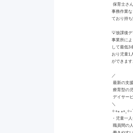
 保育士さん必見💡

事務作業な
ており持ち
💡放課後デ
事業所によ
して最低3
おり児童1
ができます。
／

 最新の支援プログラムを用いた

 療育型の児童発達支援・放課後等

 デイサービスです

＼

✧+⁎ ⁎+˳✧༚ ̊
・児童一人
 職員間の人間関係もよく

 働きやすい職場です！
