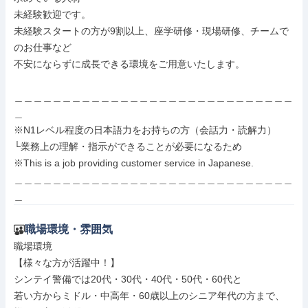
未経験歓迎です。

未経験スタートの方が9割以上、座学研修・現場研修、チームで
のお仕事など

不安にならずに成長できる環境をご用意いたします。

＿＿＿＿＿＿＿＿＿＿＿＿＿＿＿＿＿＿＿＿＿＿＿＿＿＿＿＿＿
＿

※N1レベル程度の日本語力をお持ちの方（会話力・読解力）

└業務上の理解・指示ができることが必要になるため

※This is a job providing customer service in Japanese.

＿＿＿＿＿＿＿＿＿＿＿＿＿＿＿＿＿＿＿＿＿＿＿＿＿＿＿＿＿
＿
職場環境・雰囲気
職場環境

【様々な方が活躍中！】

シンテイ警備では20代・30代・40代・50代・60代と

若い方からミドル・中高年・60歳以上のシニア年代の方まで、