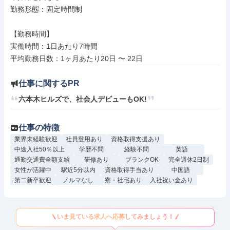
勤務形態：固定時間制

【勤務時間】

実働時間：1日あたり7時間

仕事に関するPR
六本木ヒルズで、社会人デビューもOK!
仕事の特徴
業界未経験歓迎
社員登用あり
資格取得支援あり
中途入社50％以上
学歴不問
経験不問
英語
通勤交通費全額支給
研修あり
ブランクOK
完全週休2日制
女性が活躍中
駅近5分以内
資格取得手当あり
中国語
第二新卒歓迎
ノルマなし
寮・社宅あり
入社祝い金あり
いま見ている求人へ応募してみましょう！