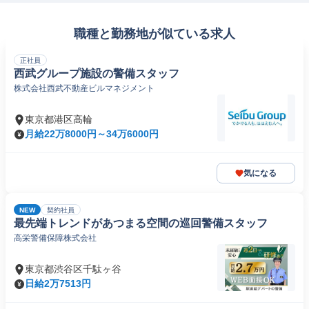
職種と勤務地が似ている求人
正社員
西武グループ施設の警備スタッフ
株式会社西武不動産ビルマネジメント
東京都港区高輪
月給22万8000円～34万6000円
気になる
NEW
契約社員
最先端トレンドがあつまる空間の巡回警備スタッフ
高栄警備保障株式会社
東京都渋谷区千駄ヶ谷
日給2万7513円