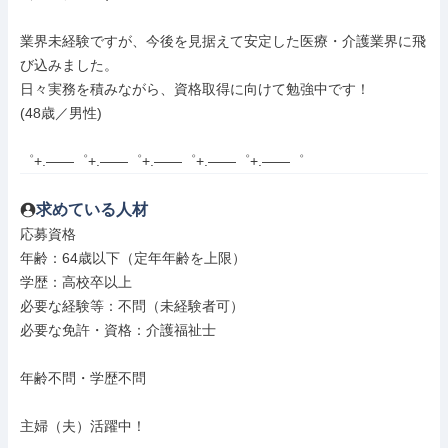
業界未経験ですが、今後を見据えて安定した医療・介護業界に飛
び込みました。

日々実務を積みながら、資格取得に向けて勉強中です！

(48歳／男性)

゜+.――゜+.――゜+.――゜+.――゜+.――゜
求めている人材
応募資格

年齢：64歳以下（定年年齢を上限）

学歴：高校卒以上

必要な経験等：不問（未経験者可）

必要な免許・資格：介護福祉士

年齢不問・学歴不問

主婦（夫）活躍中！
