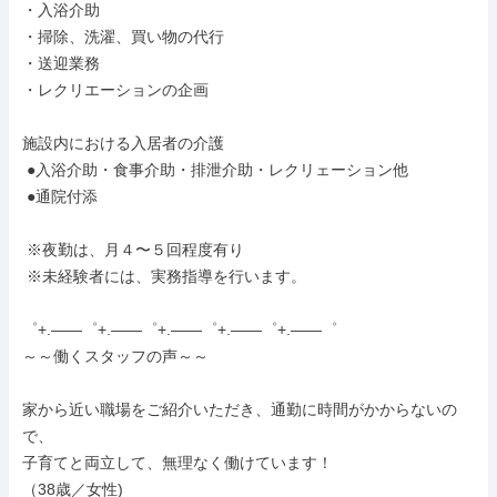
・入浴介助

・掃除、洗濯、買い物の代行

・送迎業務

・レクリエーションの企画

施設内における入居者の介護

 ●入浴介助・食事介助・排泄介助・レクリェーション他

 ●通院付添

 ※夜勤は、月４〜５回程度有り

 ※未経験者には、実務指導を行います。

゜+.――゜+.――゜+.――゜+.――゜+.――゜

～～働くスタッフの声～～

家から近い職場をご紹介いただき、通勤に時間がかからないの
で、

子育てと両立して、無理なく働けています！

（38歳／女性)
