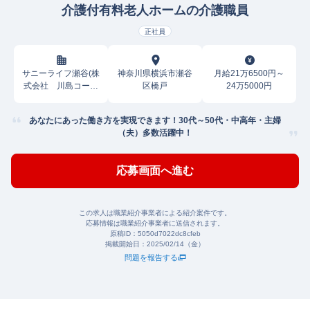
介護付有料老人ホームの介護職員
正社員
サニーライフ瀬谷(株
神奈川県横浜市瀬谷
月給21万6500円～
式会社 川島コーポ
区橋戸
24万5000円
レーション)
あなたにあった働き方を実現できます！30代～50代・中高年・主婦
（夫）多数活躍中！
応募画面へ進む
この求人は職業紹介事業者による紹介案件です。
応募情報は職業紹介事業者に送信されます。
原稿ID：
5050d7022dc8cfeb
掲載開始日：
2025/02/14（金）
問題を報告する