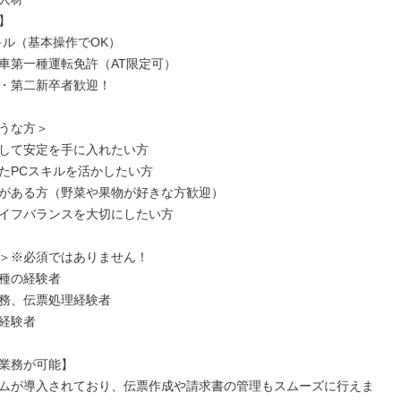


キル（基本操作でOK）

車第一種運転免許（AT限定可）

・第二新卒者歓迎！

うな方＞

して安定を手に入れたい方

たPCスキルを活かしたい方

がある方（野菜や果物が好きな方歓迎）

イフバランスを大切にしたい方

＞※必須ではありません！

種の経験者

務、伝票処理経験者

経験者

業務が可能】

ムが導入されており、伝票作成や請求書の管理もスムーズに行えま