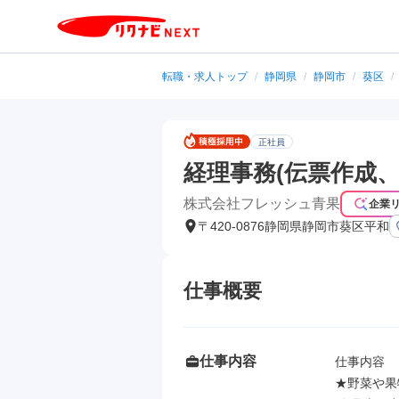
転職・求人トップ
/
静岡県
/
静岡市
/
葵区
/
正社員
経理事務(伝票作成
株式会社フレッシュ青果
企業
〒420-0876静岡県静岡市葵区平和
仕事概要
仕事内容
仕事内容

★野菜や果