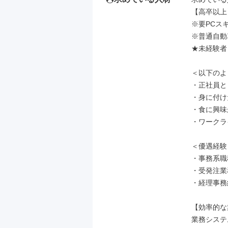
【高卒以上】
※要PCス
※普通自動
★未経験者
＜以下のよ
・正社員と
・身に付け
・食に興味
・ワークラ
＜優遇経験
・事務系職
・受発注業
・経理事務
【効率的な
業務システ