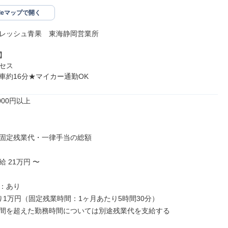
gleマップで開く
レッシュ青果　東海静岡営業所



セス

車約16分★マイカー通勤OK
00円以上

固定残業代・一律手当の総額

 21万円 〜

：あり

り1万円（固定残業時間：1ヶ月あたり5時間30分）

間を超えた勤務時間については別途残業代を支給する
