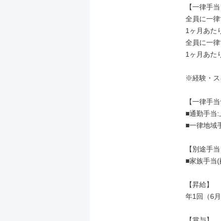
【一律手当】
全員に一律
1ヶ月あたり2
全員に一律
1ヶ月あたり
※経験・ス
【一律手当
■通勤手当:上
■一律地域手
【別途手当】
■家族手当(配
【昇給】

年1回（6月
【賞与】
