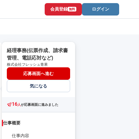
会員登録
ログイン
無料
経理事務(伝票作成、請求書
管理、電話応対など)
株式会社フレッシュ青果
応募画面へ進む
気になる
16
人
が応募画面に進みました
仕事概要
仕事内容