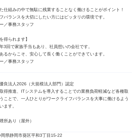
た仕組みの中で無駄に残業することなく働けることがポイント！

フバランスを大切にしたい方にはピッタリの環境です。

ー／事務スタッフ

を得られます】

年3回で家族手当もあり、社員想いの会社です。

あるからこそ、安心して長く働くことができています。

ー／事務スタッフ
優良法人2026（大規模法人部門）認定

取得推進、ITシステムを導入することでの業務負荷軽減など各種取
うことで、一人ひとりがワークライフバランスを大事に働けるよう
います。

煙所あり（屋外）
76静岡県静岡市葵区平和3丁目15-22