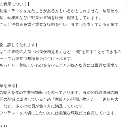
ュ青果について】

配送トラックを見たことがある方もいるかもしれません。居酒屋や
院、幼稚園などに野菜や果物を販売・配送をしています。

さんと消費者を繋ぐ重要な役割を担い、食文化を支えている企業で
物に詳しくなれます】

はこの果物の入荷・出荷が増える」など、“旬”を知ることができるの
ートでも役立つ知識を身に付けられます。

あったり、美味しいものを食べることが好きな方には最適な環境で
革を推進】

ムの導入を進めて業務効率化を図っております。有給休暇取得率の向
間の削減に成功しているため「家族との時間が増えた」「趣味を大
」など、多くの社員が働き方に満足しています。

フバランスを大切にしたい方には最適な環境だと自負しています。
人材
