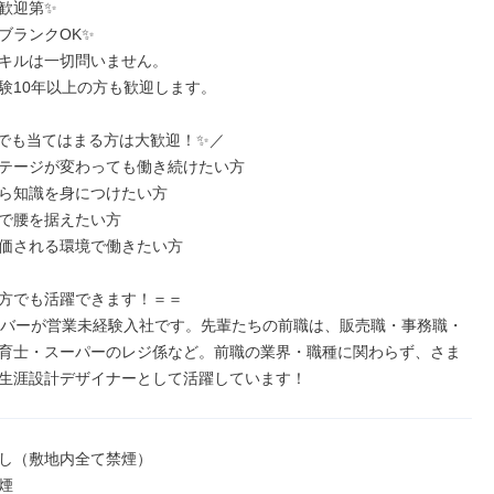
歓迎第✨

ブランクOK✨

キルは一切問いません。

験10年以上の方も歓迎します。

でも当てはまる方は大歓迎！✨／

テージが変わっても働き続けたい方

ら知識を身につけたい方

で腰を据えたい方

価される環境で働きたい方

方でも活躍できます！＝＝

ンバーが営業未経験入社です。先輩たちの前職は、販売職・事務職・
育士・スーパーのレジ係など。前職の業界・職種に関わらず、さま
生涯設計デザイナーとして活躍しています！
し（敷地内全て禁煙）

煙