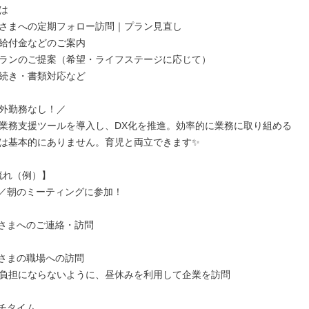


さまへの定期フォロー訪問｜プラン見直し

給付金などのご案内

ランのご提案（希望・ライフステージに応じて）

続き・書類対応など

外勤務なし！／

業務支援ツールを導入し、DX化を推進。効率的に業務に取り組める
は基本的にありません。育児と両立できます✨

流れ（例）】

出勤／朝のミーティングに参加！

お客さまへのご連絡・訪問

お客さまの職場への訪問

負担にならないように、昼休みを利用して企業を訪問

ンチタイム
