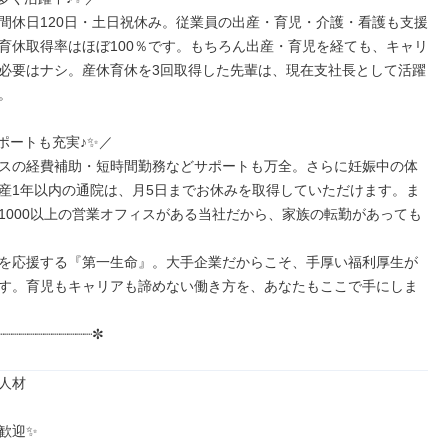
間休日120日・土日祝休み。従業員の出産・育児・介護・看護も支援
育休取得率はほぼ100％です。もちろん出産・育児を経ても、キャリ
必要はナシ。産休育休を3回取得した先輩は、現在支社長として活躍


ポートも充実♪✨／

スの経費補助・短時間勤務などサポートも万全。さらに妊娠中の体
産1年以内の通院は、月5日までお休みを取得していただけます。ま
1000以上の営業オフィスがある当社だから、家族の転勤があっても
を応援する『第一生命』。大手企業だからこそ、手厚い福利厚生が
す。育児もキャリアも諦めない働き方を、あなたもここで手にしま
┈┈┈┈┈┈┈┈┈┈┈┈✼
人材

歓迎✨
