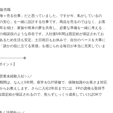
販売職

険＝売る仕事」だと思っていました。ですが今、私がしているの
の安心」を一緒に設計する仕事です。商品を売るのではなく、お客
耳を傾け、家族や将来の夢を共有し、必要な準備を一緒に考える…
の相談役のような存在です。入社後5年間は固定給が保証されてお
あるため生活も安定。土日祝日もお休みで、自分のペースを大事に
「誰かの役に立てる実感」を感じられる毎日が本当に充実していま
┈┈┈┈┈┈┈┈┈┈┈✼

ポイント】

営業未経験入社✨♪／

期間は、なんと5年間。座学＆OJT研修で、保険知識やお客さま対応
からお教えします。さらに入社2年目までには、FPの資格も取得予
は固定給が保証されるので、焦らずじっくり成長していけばOKで
多く活躍中♪✨／
