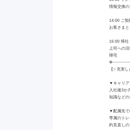
情報交換の
14:00 ご
お客さまと
16:00 帰
上司への活
帰宅

✼┈┈┈┈┈┈┈┈
【✨充実し
▼キャリア
入社後3か
知識などの
▼配属先で
専属のトレ
約見直しの