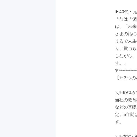
▶40代・元
「前は「保
は、「未来
さまの話に
まるで人生
り、賞与も
しながら、
す。」

✼┈┈┈┈┈┈┈┈
【✨３つの
＼✨89％が
当社の教育
などの基礎
定。5年間
す。

＼✨女性が