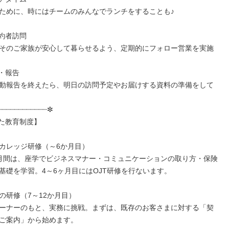
ために、時にはチームのみんなでランチをすることも♪

契約者訪問

そのご家族が安心して暮らせるよう、定期的にフォロー営業を実施

社・報告

動報告を終えたら、明日の訪問予定やお届けする資料の準備をして
┈┈┈┈┈┈┈┈┈┈┈✼

た教育制度】

カレッジ研修（～6か月目）

月間は、座学でビジネスマナー・コミュニケーションの取り方・保険
基礎を学習。4～6ヶ月目にはOJT研修を行ないます。

の研修（7～12か月目）

ーナーのもと、実務に挑戦。まずは、既存のお客さまに対する「契
ご案内」から始めます。
