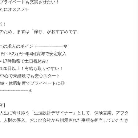
プライベートも充実させたい！

たにオススメ✨

K！

のため、まずは「保存」がおすすめです。

この求人のポイント┈┈┈┈┈┈✼

万円～52万円+年4回賞与で安定収入

～17時勤務で土日祝休み♪

日120日以上！有給も取りやすい！

客中心で未経験でも安心スタート

時短・休暇制度でプライベートに◎

┈┈┈┈┈┈┈┈┈┈┈✼

】

人生に寄り添う「生涯設計デザイナー」として、保険営業、アフタ
、人財の導入、および会社から指示された事項を担当していただき