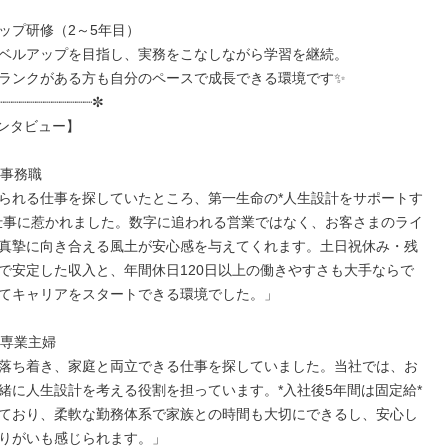
ップ研修（2～5年目）

ベルアップを目指し、実務をこなしながら学習を継続。

ランクがある方も自分のペースで成長できる環境です✨

┈┈┈┈┈┈┈┈┈┈┈✼

ンタビュー】

事務職

られる仕事を探していたところ、第一生命の*人生設計をサポートす
仕事に惹かれました。数字に追われる営業ではなく、お客さまのライ
真摯に向き合える風土が安心感を与えてくれます。土日祝休み・残
で安定した収入と、年間休日120日以上の働きやすさも大手ならで
てキャリアをスタートできる環境でした。」

専業主婦

落ち着き、家庭と両立できる仕事を探していました。当社では、お
緒に人生設計を考える役割を担っています。*入社後5年間は固定給*
ており、柔軟な勤務体系で家族との時間も大切にできるし、安心し
りがいも感じられます。」
