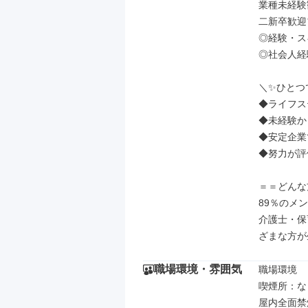
業種未経験
二新卒歓迎
◎経験・ス
◎社会人経
＼✨ひとつ
◆ライフス
◆未経験か
◆安定企業
◆努力が評
＝＝どんな
89％のメ
介護士・保
ざまな方が
職場環境・雰囲気
職場環境

喫煙所：な
屋内全面禁