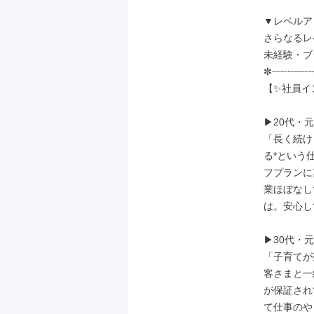
▼レベルア
さらなるレ
未経験・ブ
✼┈┈┈┈┈┈┈┈
【✨社員イ
▶20代・元
「長く続け
る*という
フプランに
業ほぼなし
は。安心し
▶30代・元
「子育てが
客さまと一
が保証され
て仕事のや