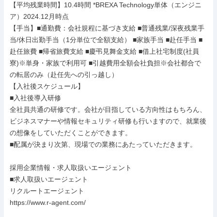
【平均残業時間】10.4時間 *BREXA Technology単体（エンジニ
ア）2024.12月時点

【手当】■通勤費：会社規程に基づき支給 ■普通残業/深夜残業手
当/休日出勤手当（1分単位で全額支給） ■家族手当 ■赴任手当 ■
赴任旅費 ■帰省旅費支給 ■慶弔見舞金支給 ■借上社宅制度(社員
寮)※単身・家族で利用可 ■引越費用全額会社負担※会社都合で
の転居のみ（赴任先への引っ越し）

【入社後スケジュール】

■入社後導入研修

全社員共通の研修です。会社が目指している方向性はもちろん、
ビジネスマナーや情報セキュリティ研修も行いますので、就業後
の想像をしていただくことができます。

■配属が決まり次第、現場での業務にあたっていただきます。

採用企業情報・求人取扱いエージェント

■求人取扱いエージェント

リクルートエージェント

https://www.r-agent.com/
