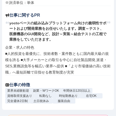
※決済単位：単体
仕事に関するPR
yoctoベースの組み込みプラットフォーム向けの脆弱性サポ
ートおよび開発業務をお任せいたします。調査～テスト、
医療機器のGUI開発など、設計～実装～結合テストの工程で
業務をしていただきます。
企業・求人の特色

■人的投資を最優先に、技術者数・案件数ともに国内最大級の規
模を誇る ■大手メーカーとの取引を中心に自社製品開発,派遣・
SES,業務請負等を幅広い業界へ提供 ■「より市場価値の高い技術
職」へ最短距離で目指せる教育制度が充実
仕事の特徴
業界未経験歓迎
副業・WワークOK
年間休日120日以上
資格取得支援あり
転勤なし
時短勤務あり
在宅OK
完全週休2日制
土日祝休み
服装自由