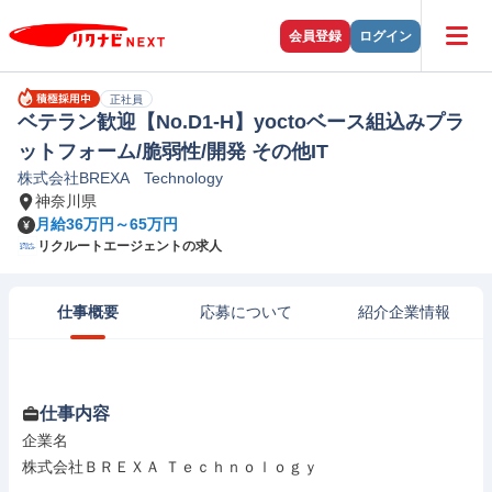
会員登録
ログイン
正社員
ベテラン歓迎【No.D1-H】yoctoベース組込みプラ
ットフォーム/脆弱性/開発 その他IT
株式会社BREXA Technology
神奈川県
月給36万円～65万円
リクルートエージェントの求人
仕事概要
応募について
紹介企業情報
仕事内容
企業名

株式会社ＢＲＥＸＡ Ｔｅｃｈｎｏｌｏｇｙ
