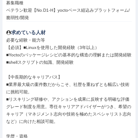
募集職種

ベテラン歓迎【No.D1-H】yoctoベース組込みプラットフォーム/
脆弱性/開発
求めている人材
必要な経験・能力等

【必須】■Linuxを使用した開発経験（3年以上）

■Yoctoのパッケージレシピの基本的な構造の理解または開発経験

■shellスクリプトの知識、開発経験

【中長期的なキャリアパス】

■業界最大級の案件数だからこそ、社歴を重ねずとも幅広い技術
に挑戦可能。

■リスキリング研修や、アクションを成果に反映する明確な評価
グレード制度を用意。専任キャリアアドバイザーがつき、希望の
キャリア（マネジメント志向や技術を極めたスペシャリスト志向
など）に向けた相談可能。

学歴・資格
