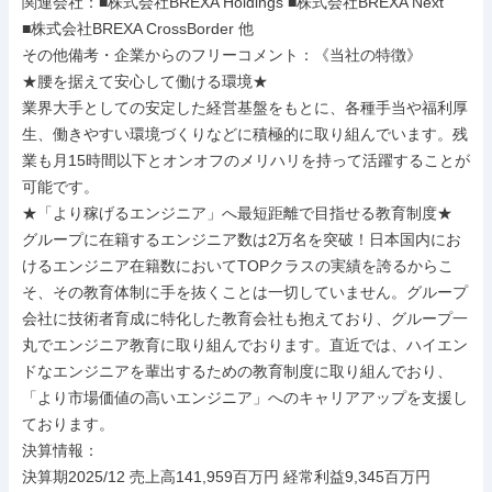
関連会社：■株式会社BREXA Holdings ■株式会社BREXA Next

■株式会社BREXA CrossBorder 他

その他備考・企業からのフリーコメント：《当社の特徴》

★腰を据えて安心して働ける環境★

業界大手としての安定した経営基盤をもとに、各種手当や福利厚
生、働きやすい環境づくりなどに積極的に取り組んでいます。残
業も月15時間以下とオンオフのメリハリを持って活躍することが
可能です。

★「より稼げるエンジニア」へ最短距離で目指せる教育制度★

グループに在籍するエンジニア数は2万名を突破！日本国内にお
けるエンジニア在籍数においてTOPクラスの実績を誇るからこ
そ、その教育体制に手を抜くことは一切していません。グループ
会社に技術者育成に特化した教育会社も抱えており、グループ一
丸でエンジニア教育に取り組んでおります。直近では、ハイエン
ドなエンジニアを輩出するための教育制度に取り組んでおり、
「より市場価値の高いエンジニア」へのキャリアアップを支援し
ております。

決算情報：

決算期2025/12 売上高141,959百万円 経常利益9,345百万円
