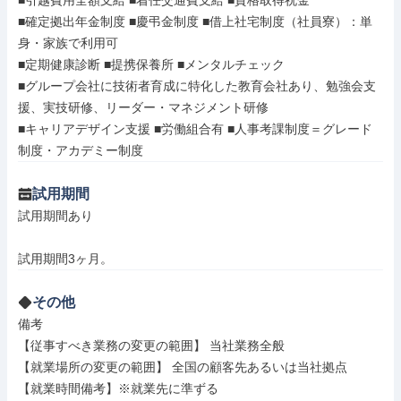
■引越費用全額支給 ■着任交通費支給 ■資格取得祝金

■確定拠出年金制度 ■慶弔金制度 ■借上社宅制度（社員寮）：単
身・家族で利用可

■定期健康診断 ■提携保養所 ■メンタルチェック

■グループ会社に技術者育成に特化した教育会社あり、勉強会支
援、実技研修、リーダー・マネジメント研修

■キャリアデザイン支援 ■労働組合有 ■人事考課制度＝グレード
制度・アカデミー制度
試用期間
試用期間あり

試用期間3ヶ月。
その他
備考

【従事すべき業務の変更の範囲】 当社業務全般

【就業場所の変更の範囲】 全国の顧客先あるいは当社拠点

【就業時間備考】※就業先に準ずる
