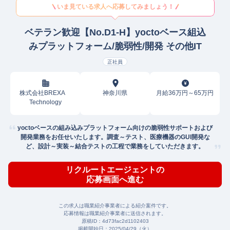
いま見ている求人へ応募してみましょう！
ベテラン歓迎【No.D1-H】yoctoベース組込
みプラットフォーム/脆弱性/開発 その他IT
正社員
株式会社BREXA
神奈川県
月給36万円～65万円
Technology
yoctoベースの組み込みプラットフォーム向けの脆弱性サポートおよび
開発業務をお任せいたします。調査～テスト、医療機器のGUI開発な
ど、設計～実装～結合テストの工程で業務をしていただきます。
リクルートエージェントの
応募画面へ進む
この求人は職業紹介事業者による紹介案件です。
応募情報は職業紹介事業者に送信されます。
原稿ID：
4d73fac2d1102403
掲載開始日：
2025/04/29（火）