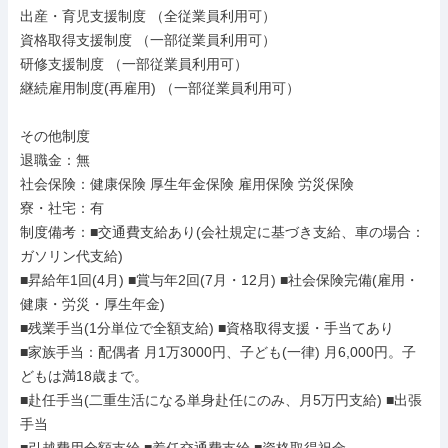
出産・育児支援制度 （全従業員利用可）

資格取得支援制度 （一部従業員利用可）

研修支援制度 （一部従業員利用可）

継続雇用制度(再雇用) （一部従業員利用可）

その他制度

退職金：無

社会保険：健康保険 厚生年金保険 雇用保険 労災保険

寮・社宅：有

制度備考：■交通費支給あり(会社規定に基づき支給、車の場合：
ガソリン代支給)

■昇給年1回(4月) ■賞与年2回(7月・12月) ■社会保険完備(雇用・
健康・労災・厚生年金)

■残業手当(1分単位で全額支給) ■資格取得支援・手当てあり

■家族手当：配偶者 月1万3000円、子ども(一律) 月6,000円。子
どもは満18歳まで。

■赴任手当(二重生活になる単身赴任にのみ、月5万円支給) ■出張
手当
