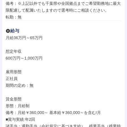
備考：※上記以外でも千葉県や全国拠点までご希望勤務地に最大
限配慮して配属いたしますので選考時にご相談ください。

転勤：無
給与
月給36万円～65万円

想定年収

600万円～1,000万円

雇用形態

正社員

期間の定め：無

賃金形態

形態：月給制

備考：月給￥360,000～ 基本給￥360,000～を含む/月

■賞与実績:年2回

諸手当：通勤手当（会社規定に基づき支給）、残業手当（残業時