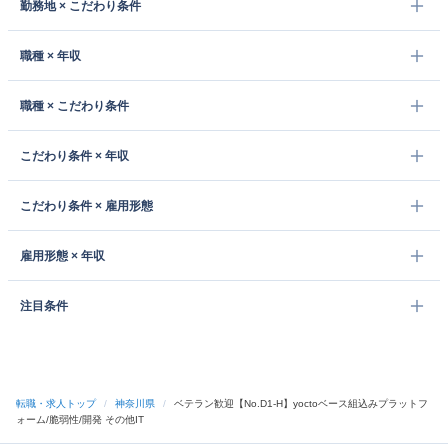
勤務地 × こだわり条件
職種 × 年収
職種 × こだわり条件
こだわり条件 × 年収
こだわり条件 × 雇用形態
雇用形態 × 年収
注目条件
転職・求人トップ
/
神奈川県
/
ベテラン歓迎【No.D1-H】yoctoベース組込みプラットフ
ォーム/脆弱性/開発 その他IT