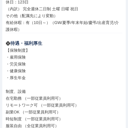
休日：123日

（内訳） 完全週休二日制 土曜 日曜 祝日

その他（配属先により変動）

有給休暇：有（10日～）（GW/夏季/年末年始/慶弔/出産育児/介
護休暇）
待遇・福利厚生
【保険制度】

・雇用保険

・労災保険

・健康保険

・厚生年金

制度、設備

在宅勤務 （一部従業員利用可）

リモートワーク可 （一部従業員利用可）

副業OK （一部従業員利用可）

時短制度 （一部従業員利用可）

服装自由 （全従業員利用可）
