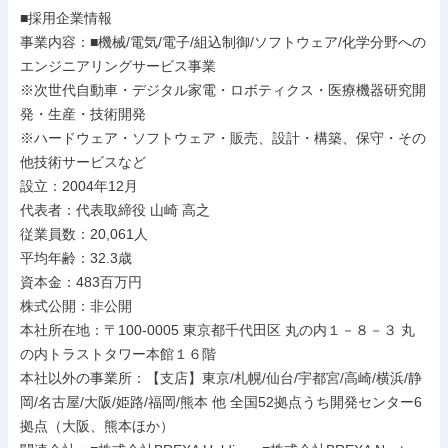
■採用企業情報

事業内容：■機械/電気/電子/組込制御/ソフトウェア/化学分野への
エンジニアリングサービス事業

※次世代自動車・デジタル家電・ロボティクス・医療機器研究開
発・生産・技術開発

※ハードウェア・ソフトウェア・販売、設計・構築、保守・その
他技術サービスなど

設立：2004年12月

代表者：代表取締役 山崎 高之

従業員数：20,061人

平均年齢：32.3歳

資本金：483百万円

株式公開：非公開

本社所在地：〒100-0005 東京都千代田区 丸の内１－８－３ 丸
の内トラストタワー本館１６階

本社以外の事業所：【支店】東京/札幌/仙台/宇都宮/高崎/横浜/静
岡/名古屋/大阪/姫路/福岡/熊本 他 全国52拠点うち開発センター6
拠点（大阪、熊本ほか）
