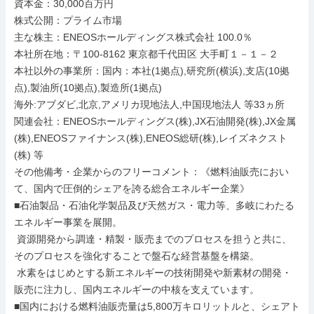
資本金：30,000百万円

株式公開：プライム市場

主な株主：ENEOSホールディングス株式会社 100.0％

本社所在地：〒100-8162 東京都千代田区 大手町１－１－２

本社以外の事業所：国内：本社(1拠点),研究所(横浜),支店(10拠
点),製油所(10拠点),製造所(1拠点)

海外:アブダビ,北京,アメリカ現地法人,中国現地法人 等33ヵ所

関連会社：ENEOSホールディングス(株),JX石油開発(株),JX金属
(株),ENEOSファイナンス(株),ENEOS総研(株),レイズネクスト
(株) 等

その他備考・企業からのフリーコメント：《燃料油販売におい
て、国内で圧倒的シェアを誇る総合エネルギー企業》

■石油製品・石油化学製品及び天然ガス・電力等、多岐にわたる
エネルギー事業を展開。

 資源開発から調達・精製・販売までのプロセスを担うと共に、
そのプロセスを強化することで盤石な経営基盤を構築。

 水素をはじめとする新エネルギーの技術開発や新素材の開発・
販売に注力し、国内エネルギーの中核を支えています。

■国内における燃料油販売量は5,800万キロリットルと、シェアト