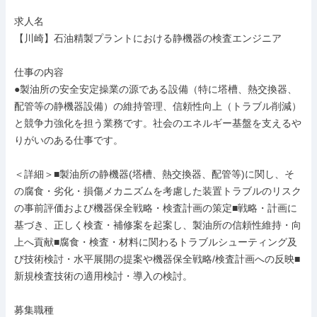
求人名

【川崎】石油精製プラントにおける静機器の検査エンジニア

仕事の内容

●製油所の安全安定操業の源である設備（特に塔槽、熱交換器、
配管等の静機器設備）の維持管理、信頼性向上（トラブル削減）
と競争力強化を担う業務です。社会のエネルギー基盤を支えるや
りがいのある仕事です。

＜詳細＞■製油所の静機器(塔槽、熱交換器、配管等)に関し、そ
の腐食・劣化・損傷メカニズムを考慮した装置トラブルのリスク
の事前評価および機器保全戦略・検査計画の策定■戦略・計画に
基づき、正しく検査・補修案を起案し、製油所の信頼性維持・向
上へ貢献■腐食・検査・材料に関わるトラブルシューティング及
び技術検討・水平展開の提案や機器保全戦略/検査計画への反映■
新規検査技術の適用検討・導入の検討。

募集職種
