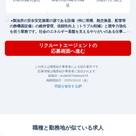
ENEOS株式会社
神奈川県川崎市川崎
月給27万円以上
区
●製油所の安全安定操業の源である設備（特に塔槽、熱交換器、配管等
の静機器設備）の維持管理、信頼性向上（トラブル削減）と競争力強化
を担う業務です。社会のエネルギー基盤を支えるやりがいのある仕事で
す。
リクルートエージェントの
応募画面へ進む
この求人は職業紹介事業者による紹介案件です。
応募情報は職業紹介事業者に送信されます。
原稿ID：
4cd8087f3d84e679
掲載開始日：
2025/10/10（金）
問題を報告する
職種と勤務地が似ている求人