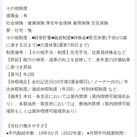
その他制度

退職金：有

社会保険：健康保険 厚生年金保険 雇用保険 労災保険

寮・社宅：無

その他制度：■財形貯蓄■融資制度■持株会■育児休業(子供が2歳
に達する日まで)■介護休業(通算730日まで)

制度備考：【その他手当・制度】住宅手当、従業員持株会など

【昇給】能力の伸長・成果の向上を反映して、各年度の評価結果
に基づき昇給

【賞与】年2回

【休暇補足】会社記念日(10月第2週金曜日)／メーデー(5/1)／年
次休暇制度／連続休暇制度（年2回）／特別休暇制度 など

【備考】本社・各支店においては屋内禁煙（屋内喫煙可能場所あ
り）、各製油所・製造所においては、敷地内禁煙（屋内喫煙可能
場所もしくは屋外喫煙可能場所あり）

【当社の働きやすさ】

●平均勤続年数：19年3か月（2022年度） ●月間平均残業時間：