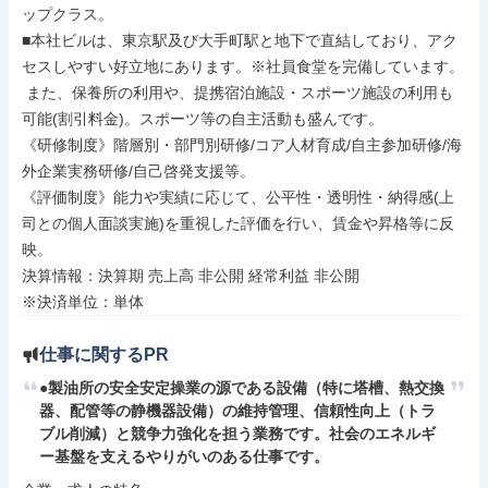
ップクラス。

■本社ビルは、東京駅及び大手町駅と地下で直結しており、アク
セスしやすい好立地にあります。※社員食堂を完備しています。

 また、保養所の利用や、提携宿泊施設・スポーツ施設の利用も
可能(割引料金)。スポーツ等の自主活動も盛んです。

《研修制度》階層別・部門別研修/コア人材育成/自主参加研修/海
外企業実務研修/自己啓発支援等。

《評価制度》能力や実績に応じて、公平性・透明性・納得感(上
司との個人面談実施)を重視した評価を行い、賃金や昇格等に反
映。

決算情報：決算期 売上高 非公開 経常利益 非公開

※決済単位：単体
仕事に関するPR
●製油所の安全安定操業の源である設備（特に塔槽、熱交換
器、配管等の静機器設備）の維持管理、信頼性向上（トラ
ブル削減）と競争力強化を担う業務です。社会のエネルギ
ー基盤を支えるやりがいのある仕事です。