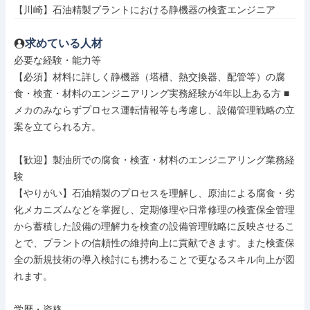
【川崎】石油精製プラントにおける静機器の検査エンジニア
求めている人材
必要な経験・能力等

【必須】材料に詳しく静機器（塔槽、熱交換器、配管等）の腐
食・検査・材料のエンジニアリング実務経験が4年以上ある方 ■
メカのみならずプロセス運転情報等も考慮し、設備管理戦略の立
案を立てられる方。

【歓迎】製油所での腐食・検査・材料のエンジニアリング業務経
験

【やりがい】石油精製のプロセスを理解し、原油による腐食・劣
化メカニズムなどを掌握し、定期修理や日常修理の検査保全管理
から蓄積した設備の理解力を検査の設備管理戦略に反映させるこ
とで、プラントの信頼性の維持向上に貢献できます。また検査保
全の新規技術の導入検討にも携わることで更なるスキル向上が図
れます。

学歴・資格
