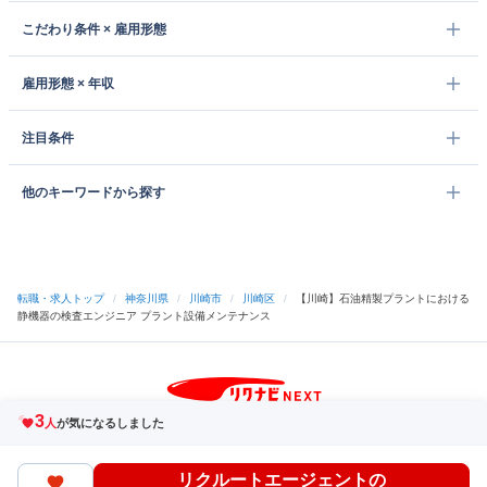
こだわり条件 × 雇用形態
雇用形態 × 年収
注目条件
他のキーワードから探す
転職・求人トップ
/
神奈川県
/
川崎市
/
川崎区
/
【川崎】石油精製プラントにおける
静機器の検査エンジニア プラント設備メンテナンス
3
サイトトップへ
人
が気になるしました
中途採用をご検討の企業様
利用規約・プライバシーポリシー
サイトマップ
リクルートエージェントの
ヘルプ・お問い合わせ