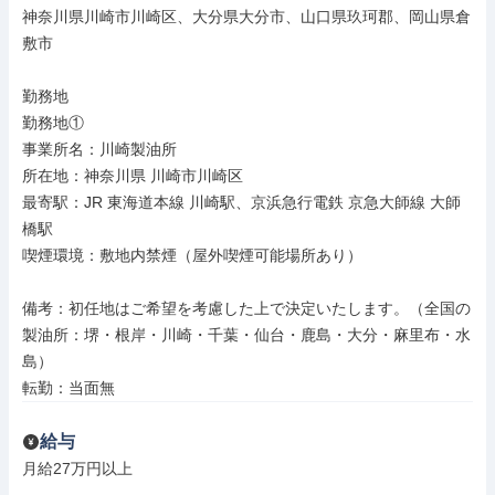
神奈川県川崎市川崎区、大分県大分市、山口県玖珂郡、岡山県倉
敷市

勤務地

勤務地①

事業所名：川崎製油所

所在地：神奈川県 川崎市川崎区

最寄駅：JR 東海道本線 川崎駅、京浜急行電鉄 京急大師線 大師
橋駅

喫煙環境：敷地内禁煙（屋外喫煙可能場所あり）

備考：初任地はご希望を考慮した上で決定いたします。（全国の
製油所：堺・根岸・川崎・千葉・仙台・鹿島・大分・麻里布・水
島）

転勤：当面無
給与
月給27万円以上
