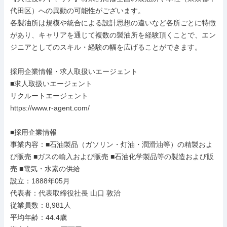
代田区）への異動の可能性がございます。

各製油所は規模や統合による設計思想の違いなど各所ごとに特徴
があり、キャリアを通じて複数の製油所を経験頂くことで、エン
ジニアとしてのスキル・経験の幅を広げることができます。

採用企業情報・求人取扱いエージェント

■求人取扱いエージェント

リクルートエージェント

https://www.r-agent.com/

■採用企業情報

事業内容：■石油製品（ガソリン・灯油・潤滑油等）の精製およ
び販売 ■ガスの輸入および販売 ■石油化学製品等の製造および販
売 ■電気・水素の供給

設立：1888年05月

代表者：代表取締役社長 山口 敦治

従業員数：8,981人

平均年齢：44.4歳
