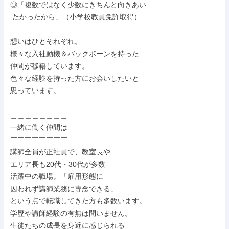
◎「複数ではなく少数にきちんと向きあい

 たかったから」（小学校教員免許取得）

想いはひとそれぞれ。

様々な入社動機＆バックボーンを持った

仲間が移籍しています。

色々な経験を持った方にお会いしたいと

思っています。

＿＿＿＿＿＿＿＿

一緒に働く仲間は

￣￣￣￣￣￣￣￣

講師全員が正社員で、教室長や

エリア長も20代・30代が多数

活躍中の職場。「雇用形態に

囚われず講師業務に専念できる」

という点で転職してきた方も多数います。

学歴や講師経験の有無は問いません。

生徒たちの成長を身近に感じられる
