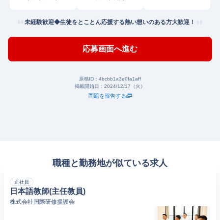
未経験歓迎◆生徒をとことん応援する熱い想いのある方大歓迎！
応募画面へ進む
原稿ID：
4bcbb1a3e0fa1aff
掲載開始日：
2024/12/17（火）
問題を報告する
職種と勤務地が似ている求人
正社員
日本語教師(主任教員)
株式会社国際研修援護会