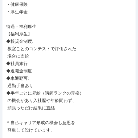
・健康保険

・厚生年金

待遇・福利厚生

【福利厚生】

◆報奨金制度:

 教室ごとのコンテストで評価された

 場合に支給

◆社員旅行

◆退職金制度

◆車通勤可:

 通勤手当あり

◆半年ごとに昇給（講師ランクの昇格）

 の機会があり入社歴や年齢問わず、

 頑張っただけ結果に直結！

＊自己キャリア形成の機会も意思を

 尊重して設けています。