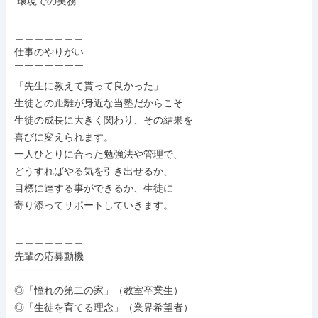
 環境での実務

＿＿＿＿＿＿＿

仕事のやりがい

￣￣￣￣￣￣￣

「先生に教えて貰って良かった」

生徒との距離が身近な当塾だからこそ

生徒の成長に大きく関わり、その結果を

喜びに変えられます。

一人ひとりに合った勉強法や管理で、

どうすればやる気を引き出せるか、

目標に達する事ができるか、生徒に

寄り添ってサポートしていきます。

＿＿＿＿＿＿＿

先輩の応募動機

￣￣￣￣￣￣￣

◎「憧れの第二の家」（教室卒業生）

◎「生徒を育てる理念」（業界希望者）
