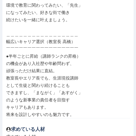
環境で教育に関わってみたい、「先生」

になってみたい、好きな街で働き

続けたいを一緒に叶えましょう。

＿＿＿＿＿＿＿＿＿＿＿＿＿＿＿＿＿

幅広いキャリア選択（教室長 高橋）

￣￣￣￣￣￣￣￣￣￣￣￣￣￣￣￣￣

●半年ごとに昇給（講師ランクの昇格）

の機会があり入社歴や年齢問わず、

頑張っただけ結果に直結。

教室長やエリア長でも、生涯現役講師

として生徒と関わり続けることも

できますし、「まながく」「あすがく」

のような新事業の責任者を目指す

キャリアもあります。

将来を設計しやすいのも魅力です。
求めている人材