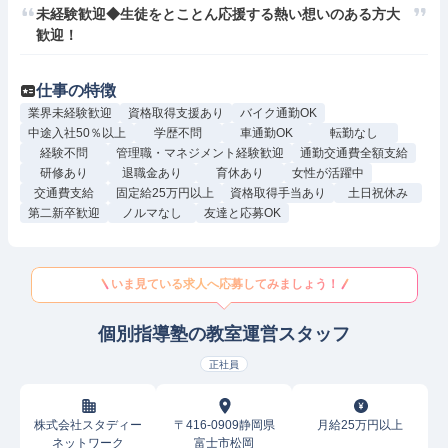
未経験歓迎◆生徒をとことん応援する熱い想いのある方大
歓迎！
仕事の特徴
業界未経験歓迎
資格取得支援あり
バイク通勤OK
中途入社50％以上
学歴不問
車通勤OK
転勤なし
経験不問
管理職・マネジメント経験歓迎
通勤交通費全額支給
研修あり
退職金あり
育休あり
女性が活躍中
交通費支給
固定給25万円以上
資格取得手当あり
土日祝休み
第二新卒歓迎
ノルマなし
友達と応募OK
いま見ている求人へ応募してみましょう！
個別指導塾の教室運営スタッフ
正社員
株式会社スタディー
〒416-0909静岡県
月給25万円以上
ネットワーク
富士市松岡