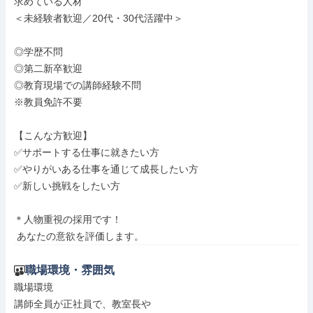
求めている人材

＜未経験者歓迎／20代・30代活躍中＞

◎学歴不問

◎第二新卒歓迎

◎教育現場での講師経験不問

※教員免許不要

【こんな方歓迎】

✅サポートする仕事に就きたい方

✅やりがいある仕事を通じて成長したい方

✅新しい挑戦をしたい方

＊人物重視の採用です！

 あなたの意欲を評価します。
職場環境・雰囲気
職場環境

講師全員が正社員で、教室長や
