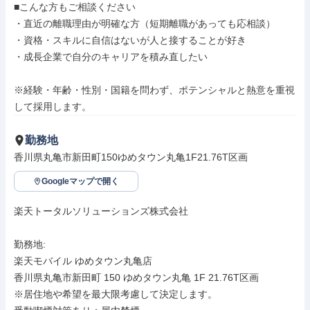
■こんな方もご相談ください

・直近の離職理由が明確な方（短期離職があっても応相談）

・資格・スキルに自信はないが人と接することが好き

・成長企業で自分のキャリアを積み直したい

※経験・年齢・性別・国籍を問わず、ポテンシャルと熱意を重視
して採用します。
勤務地
香川県丸亀市新田町150ゆめタウン丸亀1F21.76T区画
Googleマップで開く
楽天トータルソリューションズ株式会社

勤務地: 

楽天モバイル ゆめタウン丸亀店

香川県丸亀市新田町 150 ゆめタウン丸亀 1F 21.76T区画

※居住地や希望を最大限考慮して決定します。
