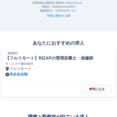
応募情報は職業紹介事業者に送信されます。
原稿ID：
4b9b95e2d4cf8f42
掲載開始日：
2026/03/09（月）
問題を報告する
あなたにおすすめの求人
業務委託
【フルリモート】RIZAPの管理栄養士・保健師
ＲＩＺＡＰ株式会社
フルリモート
完全歩合制
気になる
職種と勤務地が似ている求人