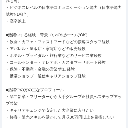
れも可）

・ビジネスレベルの日本語コミュニケーション能力（日本語能力
試験N1相当）

・高卒以上

■活躍中する経験・背景（いずれか一つでOK）

・飲食・カフェ・ファストフードなどの接客スタッフ経験

・アパレル・量販店・家電店などの販売経験

・ホテル・ブライダル・旅行業などのサービス業経験

・コールセンター・テレアポ・カスタマーサポート経験

・保険・不動産・金融の営業/窓口経験

・携帯ショップ・通信キャリアショップ経験

■活躍中の方の主なプロフィール

・第二新卒・フリーターから大手グループ正社員へステップアッ
プ希望

・キャリアチェンジで安定した大企業に入りたい

・接客・販売スキルを活かして月収30万円以上を目指したい
