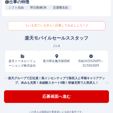
仕事の特徴
シフト自由
即日勤務OK
交通費支給
いま見ている求人へ応募してみましょう！
楽天モバイルセールススタッフ
正社員
楽天トータルソリュ
香川県丸亀市新田町
月給24万5250円～
ーションズ株式会社
31万9150円
楽天グループで正社員！高インセンティブで高収入と早期キャリアアッ
プ、休みも充実！未経験スタート9割！研修充実で人気求人！
応募画面へ進む
この求人は職業紹介事業者による紹介案件です。