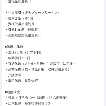
・退職金制度あり

・社員割引（楽天グループサービス）

・健康診断（年1回）

・資格取得支援制度

・引越し補助（転勤時）

・受動喫煙対策措置あり

■休日・休暇

・週休2日制（シフト制）

・年間休日111日

・有給休暇（入社6ヶ月後から取得可、法定通り）

・産前産後休暇・育児休暇（取得実績あり）

・介護休暇

・慶弔休暇・特別休暇

■勤務環境

・残業：月平均10〜15時間（36協定遵守）

・店内禁煙・受動喫煙対策済み
