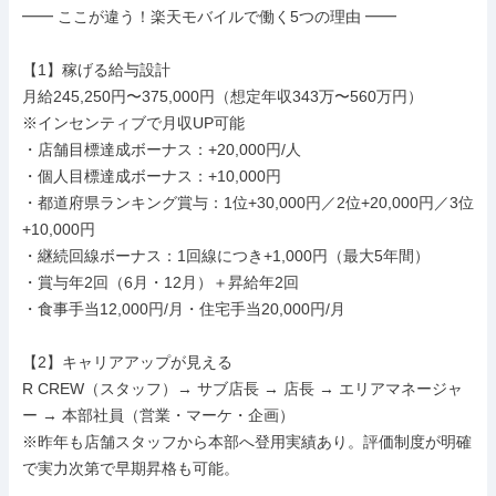
━━ ここが違う！楽天モバイルで働く5つの理由 ━━

【1】稼げる給与設計

月給245,250円〜375,000円（想定年収343万〜560万円）

※インセンティブで月収UP可能

・店舗目標達成ボーナス：+20,000円/人

・個人目標達成ボーナス：+10,000円

・都道府県ランキング賞与：1位+30,000円／2位+20,000円／3位
+10,000円

・継続回線ボーナス：1回線につき+1,000円（最大5年間）

・賞与年2回（6月・12月）＋昇給年2回

・食事手当12,000円/月・住宅手当20,000円/月

【2】キャリアアップが見える

R CREW（スタッフ）→ サブ店長 → 店長 → エリアマネージャ
ー → 本部社員（営業・マーケ・企画）

※昨年も店舗スタッフから本部へ登用実績あり。評価制度が明確
で実力次第で早期昇格も可能。
