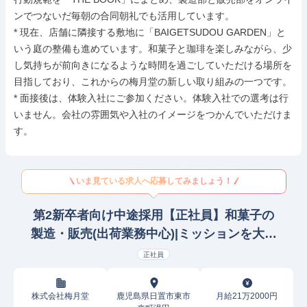
ンでつないだ毎朝の合同朝礼でも活用しています。

* 現在、店舗に隣接する敷地に「BAIGETSUDOU GARDEN」と
いう庭の整備も進めています。和菓子と珈琲を楽しみながら、少
し気持ちが前向きになるような時間を過ごしていただける場所を
目指しており、これからの梅月堂の新しい取り組みの一つです。

* 面接後は、体験入社にご参加ください。体験入社での選考は行
いません。会社の雰囲気や入社のイメージをつかんでいただけま
す。
いま見ている求人へ応募してみましょう！
第2新卒者向け中途採用【正社員】和菓子の
製造・販売(出荷業務中心)|ミッションを大切
にする職場
正社員
株式会社梅月堂
鹿児島県日置市東市
月給21万2000円