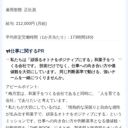
雇用形態: 正社員

給与: 212,000円 (月給)

平均所定労働時間（1か月当たり）: 173時間18分
仕事に関するPR
私たちは「頑張るオトナをポジティブにする」和菓子をつ
くる会社です。 技術だけでなく、仕事への向き合い方や価
値観を大切にしています。 同じ判断基準で動ける、強いチ
ームを一緒につくりませんか。
アピールポイント: 

* 梅月堂は、和菓子をつくる会社であると同時に、「人を育てる
会社」でありたいと考えています。

* 私たちが大切にしているのは、「情熱的な深掘りと自由な感性
が生み出す和菓子で、頑張るオトナをポジティブにする」という
ミッションです。仕事への向き合い方や判断基準となる価値観・
行動規範を「THE BOOK」にまとめ、製造部と販売部をオンライ