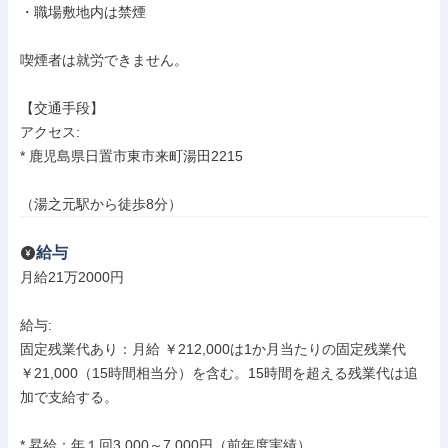
・職場敷地内は禁煙

喫煙者は就労できません。

【交通手段】

アクセス: 

* 鹿児島県日置市東市来町湯田2215

（湯之元駅から徒歩8分）
給与
月給21万2000円

給与: 

固定残業代あり：月給 ￥212,000は1か月当たりの固定残業代
￥21,000（15時間相当分）を含む。15時間を超える残業代は追
加で支給する。

* 昇給：年１回3,000～7,000円（前年度実績）
