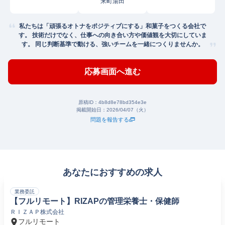
来町湯田
私たちは「頑張るオトナをポジティブにする」和菓子をつくる会社で
す。 技術だけでなく、仕事への向き合い方や価値観を大切にしていま
す。 同じ判断基準で動ける、強いチームを一緒につくりませんか。
応募画面へ進む
原稿ID：
4b8d8e78bd354e3e
掲載開始日：
2026/04/07（火）
問題を報告する
あなたにおすすめの求人
業務委託
【フルリモート】RIZAPの管理栄養士・保健師
ＲＩＺＡＰ株式会社
フルリモート