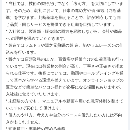
* 当社では、技術の習得だけでなく「考え方」 を大切にしていま
す。そのため、朝礼において、仕事の進め方や価 値観（判断基
準）を学びます。判断基準を揃えることで、誰が対応 しても同
じ品質・同じサービスを提供できる組織を目指しています 。

* 入社後は、製造部・販売部の両方を経験しながら、会社や商品
へ の理解を深めていただきます。

* 製造ではラムドラや湯之元煎餅の製 造、餡やラムレーズンの仕
込みを行います。

* 販売では店頭業務のほ か、百貨店や通販向けの出荷業務も行っ
ています。現在は出荷業務の割合が高く、丁寧さや正確さが求め
られる仕事です。接客については、動画やロールプレイングを通
して基本から学べる環境を整えています。オンラインショップの
運営などで簡単なパソコン操作が必要になる場面もありますが、
入社後に覚えていただけます。

* 未経験の方でも 、マニュアルや動画を用いた教育体制を整えて
いますので安心して 働けます。

* 個人のやり方、考え方や自分のペースを優先したい方には不向
きかもしれません。

* 変更範囲：事業所の定める業務