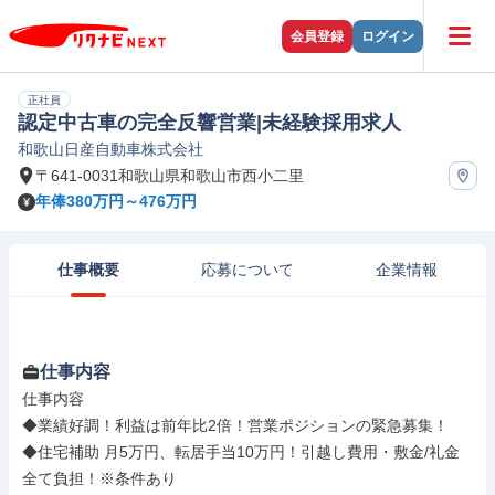
会員登録
ログイン
正社員
認定中古車の完全反響営業|未経験採用求人
和歌山日産自動車株式会社
〒641-0031和歌山県和歌山市西小二里
年俸380万円～476万円
仕事概要
応募について
企業情報
仕事内容
仕事内容

◆業績好調！利益は前年比2倍！営業ポジションの緊急募集！

◆住宅補助 月5万円、転居手当10万円！引越し費用・敷金/礼金
全て負担！※条件あり
