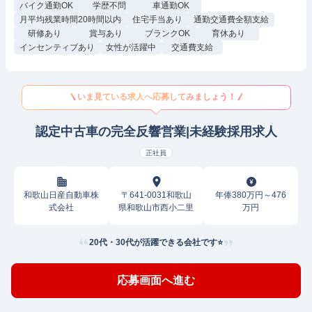
バイク通勤OK
学歴不問
車通勤OK
月平均残業時間20時間以内
住宅手当あり
通勤交通費全額支給
研修あり
賞与あり
ブランクOK
育休あり
インセンティブあり
女性が活躍中
交通費支給
いま見ている求人へ応募してみましょう！
認定中古車の完全反響営業|未経験採用求人
正社員
和歌山日産自動車株
〒641-0031和歌山
年俸380万円～476
式会社
県和歌山市西小二里
万円
20代・30代が活躍できる会社です⭐
応募画面へ進む