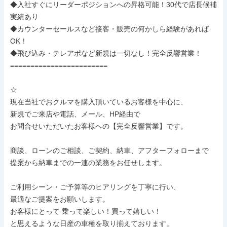
◆入社すぐにリーダーポジションへの昇格可能！30代で店長候補
実績あり

◆カウンターセールスなど接客・販売の何かしら経験があれば
OK！

◆飛び込み・テレアポなど新規は一切なし！完全反響営業！

========================

☆

現在当社でおクルマを購入頂いているお客様を中心に、

新規でご来店や電話、メール、HP経由で

お問合せいただいたお客様への【完全反響営業】です。

商談、ローンのご相談、ご契約、納車、アフターフォローまで

提案から納車までの一連の業務をお任せします。

ご利用シーン・ご予算等のヒアリングを丁寧に行い、

最適なご提案をお願いします。

お客様にとって 乗って楽しい！買って嬉しい！

と思えるような日産の車種を取り揃えております。
