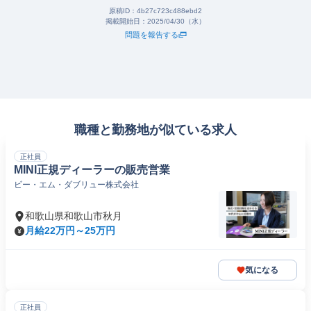
原稿ID：
4b27c723c488ebd2
掲載開始日：
2025/04/30（水）
問題を報告する
職種と勤務地が似ている求人
正社員
MINI正規ディーラーの販売営業
ビー・エム・ダブリュー株式会社
和歌山県和歌山市秋月
月給22万円～25万円
気になる
正社員