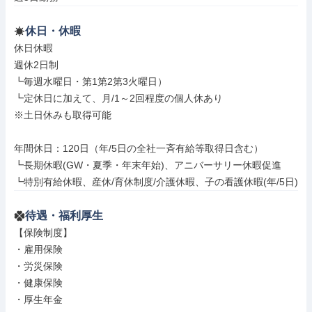
休日・休暇
休日休暇

週休2日制

┗毎週水曜日・第1第2第3火曜日）

┗定休日に加えて、月/1～2回程度の個人休あり

※土日休みも取得可能

年間休日：120日（年/5日の全社一斉有給等取得日含む）

┗長期休暇(GW・夏季・年末年始)、アニバーサリー休暇促進

┗特別有給休暇、産休/育休制度/介護休暇、子の看護休暇(年/5日)
待遇・福利厚生
【保険制度】

・雇用保険

・労災保険

・健康保険

・厚生年金
