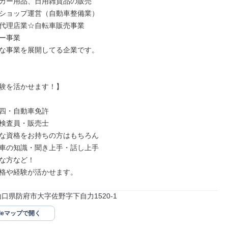
カー用品、日用雑貨品の販売

ショップ運営（自動車整備業）

代理店業☆自転車販売事業

ー事業

な事業を展開してる企業です。

験を活かせます！】

四・自動車免許

検査員・販売士

な資格をお持ちの方はもちろん

車の知識・聞き上手・話し上手

な方など！

格や経験が活かせます。
67山口県防府市大字佐野字下自力1520-1
gleマップで開く