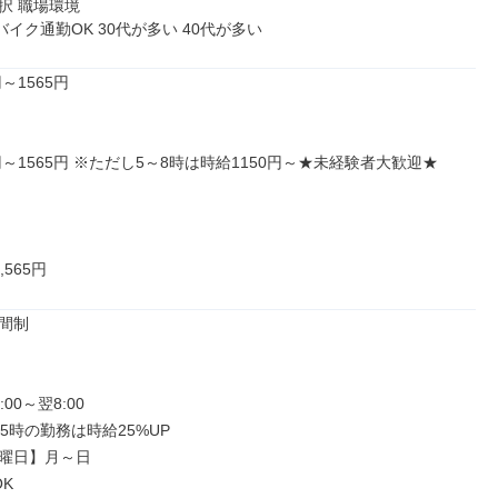
 職場環境

バイク通勤OK 30代が多い 40代が多い
～1565円

円～1565円 ※ただし5～8時は時給1150円～★未経験者大歓迎★

,565円
間制

00～翌8:00

5時の勤務は時給25%UP

曜日】月～日

K
