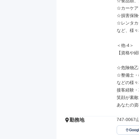
☆食品類、
☆カーケア
☆損害保険
☆レンタカ
など、様々
＜他-4＞

【資格や経
☆危険物乙
☆整備士・
などの様々
接客経験・
笑顔が素敵
あなたの資
747-00
勤務地
Goo