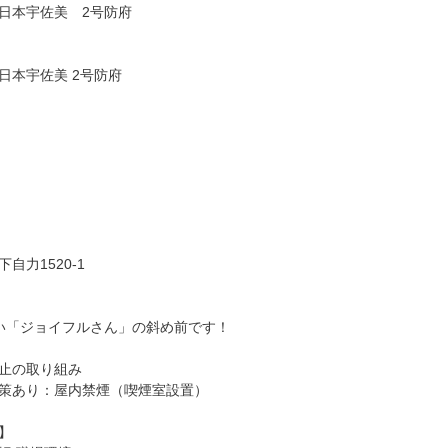
日本宇佐美　2号防府

日本宇佐美 2号防府

自力1520-1

い「ジョイフルさん」の斜め前です！

止の取り組み

策あり：屋内禁煙（喫煙室設置）


