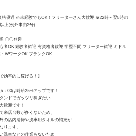
資格優遇 ※未経験でもOK！フリーターさん大歓迎 ※22時～翌5時の
以上(例外事由2号)

 〇〇歓迎

心者OK 経験者歓迎 有資格者歓迎 学歴不問 フリーター歓迎 ミドル
業・WワークOK ブランクOK
で効率的に稼げる！】

翌5：00は時給25%アップです！

タンドでガッツリ稼ぎたい

大歓迎です！

て来店台数が多くないため、

外の店内清掃や洗車用タオルの補充が

なります。

い洗車などの作業もないため
