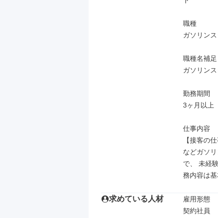
ド

職種

ガソリンス
職種名補足

ガソリンス
勤務期間

3ヶ月以上

仕事内容

【接客の仕
などガソリ
で、 未経
務内容は基
求めている人材
雇用形態

契約社員
