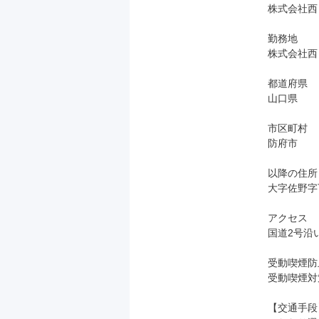
株式会社西
勤務地

株式会社西
都道府県

山口県

市区町村

防府市

以降の住所

大字佐野字下
アクセス

国道2号沿
受動喫煙防
受動喫煙対
【交通手段】