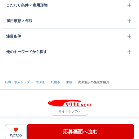
こだわり条件 × 雇用形態
雇用形態 × 年収
注目条件
他のキーワードから探す
転職・求人トップ
/
北海道
/
札幌市
/
東区
/
商業施設の施設警備員
サイトトップへ
中途採用をご検討の企業様
利用規約・プライバシーポリシー
サイトマップ
ヘルプ・お問い合わせ
応募画面へ進む
（C）Indeed Inc.
気になる