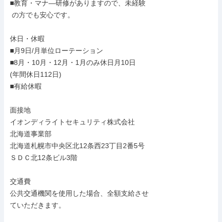
■教育・マナ―研修がありますので、未経験

 の方でも安心です。

休日・休暇

■月9日/月単位ローテーション

■8月・10月・12月・1月のみ休日月10日

(年間休日112日)

■有給休暇

面接地

イオンディライトセキュリティ株式会社

北海道事業部

北海道札幌市中央区北12条西23丁目2番5号

ＳＤＣ北12条ビル3階

交通費

公共交通機関を使用した場合、全額支給させ

ていただきます。
