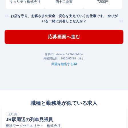
キュリティ株式会社
四十二条東
7200円
お店を守り、お客さまの安全・安心を支えていくお仕事です。 やりが
いを一緒に共有しませんか？
応募画面へ進む
原稿ID：
4aacac592b06b60e
掲載開始日：
2026/05/28（木）
問題を報告する
職種と勤務地が似ている求人
正社員
JR駅周辺の列車見張員
東洋ワークセキュリティ 株式会社