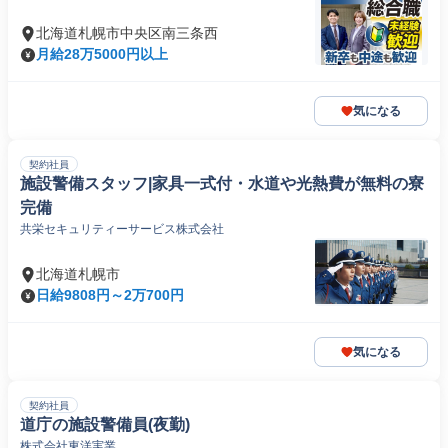
北海道札幌市中央区南三条西
月給28万5000円以上
気になる
契約社員
施設警備スタッフ|家具一式付・水道や光熱費が無料の寮
完備
共栄セキュリティーサービス株式会社
北海道札幌市
日給9808円～2万700円
気になる
契約社員
道庁の施設警備員(夜勤)
株式会社東洋実業