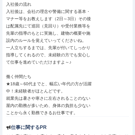
入社後の流れ

入社後は、会社の理念や警備に関する基本・

マナー等をお教えします（2日～3日）その後

は配属先にて巡回（見回り）や受付業務等を

先輩の指導のもとに実施し、建物の概要や施

設内のルールを覚えていってくださいね。

一人立ちするまでは、先輩が付いてしっかり

指導してくれるので、未経験の方でも安心し

て仕事を進めていただけますよ～♪

働く仲間たち

★18歳～60代までと、幅広い年代の方が活躍

中！未経験者がほとんどです。

就業先は暑さや寒さに左右されることのない

屋内の勤務が多いため、身体の負担も少ない

ことから永く勤務できるお仕事です。
仕事に関するPR