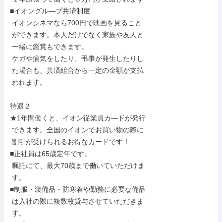
■イオングル―プ共済制度

 イオンシネマなら700円で映画を見ること

 ができます。本人だけでなく家族や友人と

 一緒に鑑賞もできます。

 ケガや病気をしたり、弔事が発生したりし

 た場合も、共済組合から一定の金額が支払

 われます。

待遇２

★1年間働くと、イオン従業員カ―ドが発行

 できます。全国のイオンでお買い物の際に

 割引が受けられるお得なカードです！

■正社員は65歳定年です。

 嘱託にて、最大70歳まで働いていただけま

 す。

■制服・装備品・防寒着や勤務に必要な備品

 は入社の際に複数枚貸与させていただきま

 す。
