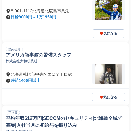
〒061-1112北海道北広島市共栄
日給9600円～1万1950円
気になる
契約社員
アメリカ領事館の警備スタッフ
株式会社大和研装社
北海道札幌市中央区西２８丁目駅
時給1400円以上
気になる
正社員
平均年収612万円|SECOMのセキュリティ|北海道全域で
募集|入社当月に初給与を振り込み