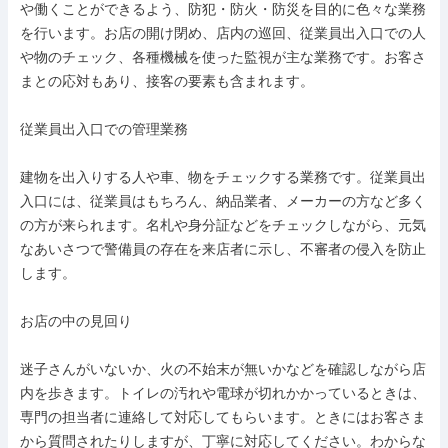
や働くことができるよう、防犯・防火・防災を目的に色々な業務

を行います。お店の開け閉め、店内の巡回、従業員出入口での人

や物のチェック、各種機械を使った監視が主な業務です。お客さ

まとの応対もあり、接客の要素も含まれます。

従業員出入口での管理業務

建物を出入りする人や車、物をチェックする業務です。従業員出

入口には、従業員はもちろん、納品業者、メーカーの方など多く

の方が来られます。名札や身分証などをチェックしながら、元気

なあいさつで警備員の存在を来店者に示し、不審者の侵入を防止

します。

お店の中の見回り

迷子さんがいないか、火の不始末が無いかなどを確認しながら店

内を歩きます。トイレの汚れや電球が切れかかっているときは、

専門の担当者に連絡して対応してもらいます。ときにはお客さま

から質問されたりしますが、丁寧に対応してください。わからな
