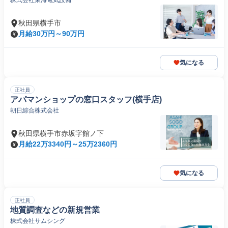
株式会社東海電気設備
秋田県横手市
月給30万円～90万円
気になる
正社員
アパマンショップの窓口スタッフ(横手店)
朝日綜合株式会社
秋田県横手市赤坂字館ノ下
月給22万3340円～25万2360円
気になる
正社員
地質調査などの新規営業
株式会社サムシング