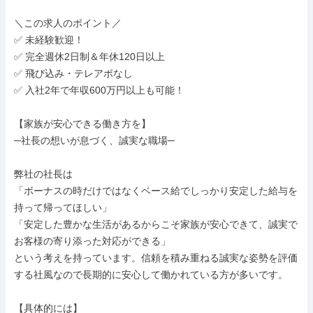
＼この求人のポイント／

✅ 未経験歓迎！

✅ 完全週休2日制＆年休120日以上

✅ 飛び込み・テレアポなし

✅ 入社2年で年収600万円以上も可能！

【家族が安心できる働き方を】

─社長の想いが息づく、誠実な職場─

弊社の社長は

「ボーナスの時だけではなくベース給でしっかり安定した給与を
持って帰ってほしい」

「安定した豊かな生活があるからこそ家族が安心できて、誠実で
お客様の寄り添った対応ができる」

という考えを持っています。信頼を積み重ねる誠実な姿勢を評価
する社風なので長期的に安心して働かれている方が多いです。

【具体的には】
