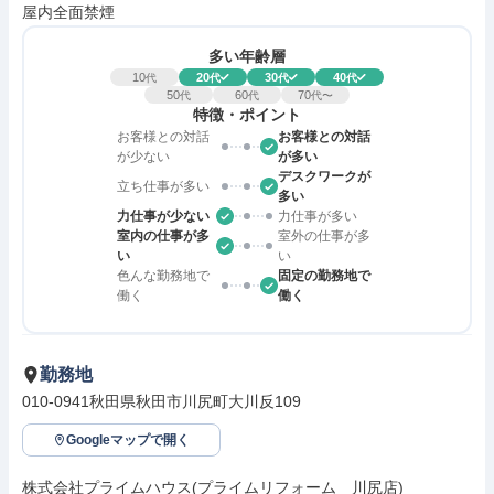
屋内全面禁煙
多い年齢層
10
20
30
40
代
代
代
代
50
60
70
代
代
代〜
特徴・ポイント
お客様との対話
お客様との対話
が少ない
が多い
デスクワークが
立ち仕事が多い
多い
力仕事が少ない
力仕事が多い
室内の仕事が多
室外の仕事が多
い
い
色んな勤務地で
固定の勤務地で
働く
働く
勤務地
010-0941秋田県秋田市川尻町大川反109
Googleマップで開く
株式会社プライムハウス(プライムリフォーム　川尻店)
