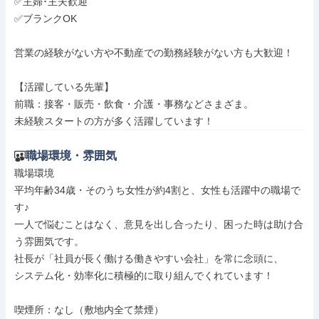
✅主婦･主夫歓迎

✅ブランクOK

営業の経験がない方や不動産での勤務経験がない方も大歓迎！

【活躍している先輩】

前職：接客・販売・飲食・介護・事務などさまざま。

未経験スタートの方が多く活躍しています！
職場環境・雰囲気
職場環境

平均年齢34歳・そのうち女性が約4割と、女性も活躍中の職場で
す♪

一人で悩むことはなく、意見を出し合ったり、困った時は助け合
う雰囲気です。

社長が「社員が長く働ける働きやすい会社」を常に念頭に、

システム化・効率化に積極的に取り組んでくれています！

喫煙所：なし（敷地内全て禁煙）
