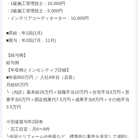
・1級施工管理技士：10,000円

・2級施工管理技士：5,000円

・インテリアコーディネーター：10,000円

■昇給：年1回(1月)

■賞与：年2回(7月、12月)

【給与例】

給与例

【年収例とインセンティブ詳細】

■年収850万円 ／ 入社4年目（店長）

月給65万円

└（内訳）基本給28万円＋役職手当10万円＋住宅手当3万円＋営
業手当5万円＋固定残業代7.5万円＋成果手当8万円＋その他手当
3.5万円

※別途賞与年2回有

・完工目安：月6〜8件

└水回りリフォームや外装など、標準的な案件を安定して成約し