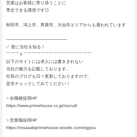
営業はお客様に寄り添うことに

専念できる環境です◎

秋田市、潟上市、男鹿市、大仙市エリアからも通われています

────────────────────

✅ 更に当社を知る！

￣￣￣Ｖ￣￣￣￣￣￣￣￣￣￣￣￣￣￣￣￣

以下のサイトには求人には書ききれない

当社の魅力を記載しております。

社長のブログも日々更新しておりますので、

是非チェックしてみてください！

✨全職種採用HP

https://www.primehouse.co.jp/recruit/

✨営業職採用HP

https://msasakiprimehouse.wixsite.com/eigyou
