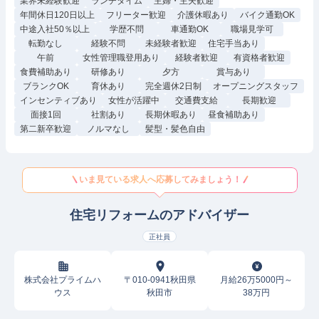
業界未経験歓迎
ランチタイム
主婦・主夫歓迎
年間休日120日以上
フリーター歓迎
介護休暇あり
バイク通勤OK
中途入社50％以上
学歴不問
車通勤OK
職場見学可
転勤なし
経験不問
未経験者歓迎
住宅手当あり
午前
女性管理職登用あり
経験者歓迎
有資格者歓迎
食費補助あり
研修あり
夕方
賞与あり
ブランクOK
育休あり
完全週休2日制
オープニングスタッフ
インセンティブあり
女性が活躍中
交通費支給
長期歓迎
面接1回
社割あり
長期休暇あり
昼食補助あり
第二新卒歓迎
ノルマなし
髪型・髪色自由
いま見ている求人へ応募してみましょう！
住宅リフォームのアドバイザー
正社員
株式会社プライムハ
〒010-0941秋田県
月給26万5000円～
ウス
秋田市
38万円