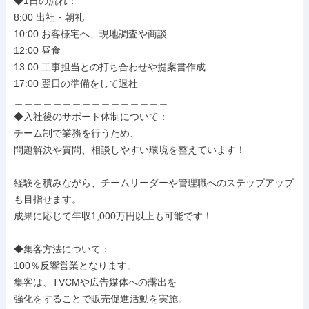
◆1日の流れ：

8:00 出社・朝礼

10:00 お客様宅へ、現地調査や商談

12:00 昼食

13:00 工事担当との打ち合わせや提案書作成

17:00 翌日の準備をして退社

＿＿＿＿＿＿＿＿＿＿＿＿＿＿＿＿

◆入社後のサポート体制について：

チーム制で業務を行うため、

問題解決や質問、相談しやすい環境を整えています！

経験を積みながら、チームリーダーや管理職へのステップアップ
も目指せます。

成果に応じて年収1,000万円以上も可能です！

＿＿＿＿＿＿＿＿＿＿＿＿＿＿＿＿

◆集客方法について：

100％反響営業となります。

集客は、TVCMや広告媒体への露出を

強化をすることで販売促進活動を実施。
