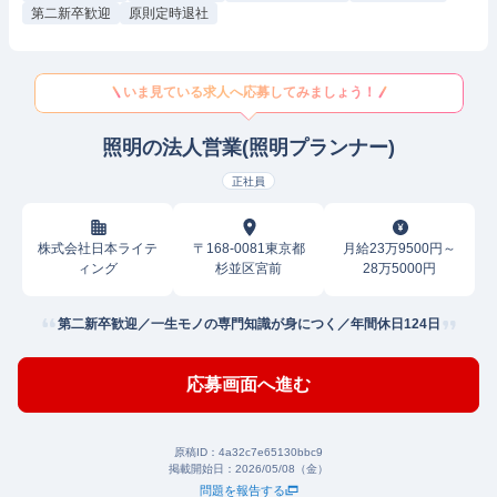
第二新卒歓迎
原則定時退社
いま見ている求人へ応募してみましょう！
照明の法人営業(照明プランナー)
正社員
株式会社日本ライテ
〒168-0081東京都
月給23万9500円～
ィング
杉並区宮前
28万5000円
第二新卒歓迎／一生モノの専門知識が身につく／年間休日124日
応募画面へ進む
原稿ID：
4a32c7e65130bbc9
掲載開始日：
2026/05/08（金）
問題を報告する