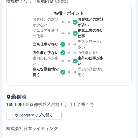
喫煙所：なし（敷地内全て禁煙）
特徴・ポイント
お客様との対話
お客様との対話
が少ない
が多い
マニュアル通り
創意工夫の多い
の仕事
仕事
デスクワークが
立ち仕事が多い
多い
力仕事が少ない
力仕事が多い
室内の仕事が多
室外の仕事が多
い
い
色んな勤務地で
固定の勤務地で
働く
働く
勤務地
168-0081東京都杉並区宮前１丁目１７番４号
Googleマップで開く
株式会社日本ライティング
