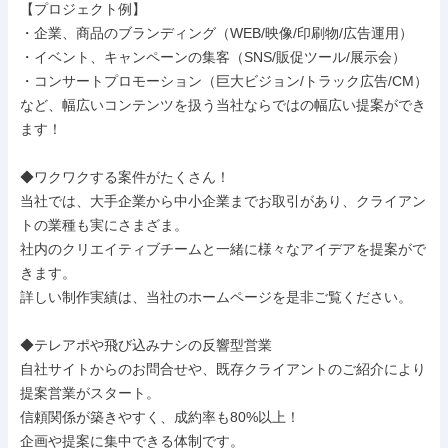
【プロジェクト例】

・企業、商品のブランディング（WEB/映像/印刷物/広告運用）

・イベント、キャンペーンの集客（SNS/販促ツール/展⽰会）

・コンサートプロモーション（巨大ビジョン/トラック広告/CM）

など、幅広いコンテンツを扱う当社ならではの幅広い提案ができ
ます！

◆ワクワクする案件がたくさん！

当社では、大手企業から中小企業までお取引があり、クライアン
トの業種も実にさまざま。

社内のクリエイティブチームと一緒に様々なアイデアを提案がで
きます。

詳しい制作実績は、当社のホームページを是非ご覧ください。

◆テレアポや飛び込みナシの反響型営業

自社サイトからのお問合せや、既存クライアントのご紹介により
提案営業がスタート。

信頼関係が築きやすく、成約率も80%以上！

企画や提案に集中できる体制です。
