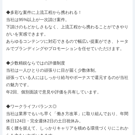
◆多彩な案件に上流⼯程から携われる！

当社は95%以上が⼀次請け案件。

下請けのもどかしさもなく、上流⼯程から携わることができやり
がいを実感できます。

あらゆるコンテンツに対応できるので幅広い提案ができ、トータ
ルでブランディングやプロモーションを任せていただけます。

◆少数精鋭ならではの評価制度

当社は⼀⼈ひとりの頑張りに目が届く少数体制。

頑張っている⼈にはしっかり給与やボーナスで還元するのが当社
の魅⼒です。

年2回、個別⾯談で意⾒や評価を共有しています。

◆ワークライフバランス◎

当社は業界でもいち早く「働き方改革」に取り組んでおり、年間
休日124日・完全週休2日の土日祝休み。

長く腰を据えて、しっかりキャリアを積める環境づくりにこれか