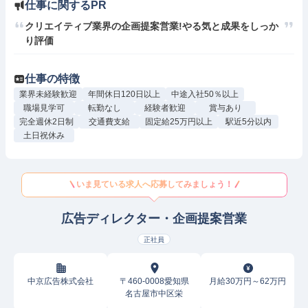
仕事に関するPR
クリエイティブ業界の企画提案営業!やる気と成果をしっか
り評価
仕事の特徴
業界未経験歓迎
年間休日120日以上
中途入社50％以上
職場見学可
転勤なし
経験者歓迎
賞与あり
完全週休2日制
交通費支給
固定給25万円以上
駅近5分以内
土日祝休み
いま見ている求人へ応募してみましょう！
広告ディレクター・企画提案営業
正社員
中京広告株式会社
〒460-0008愛知県
月給30万円～62万円
名古屋市中区栄