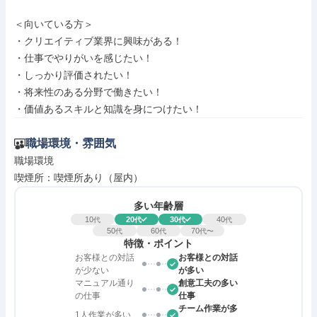
＜向いている⽅＞

・クリエイティブ業界に興味がある！

・仕事でやりがいを感じたい！

・しっかり評価されたい！

・将来性のある分野で働きたい！

・価値あるスキルと知識を⾝につけたい！
職場環境・雰囲気
職場環境

喫煙所：喫煙所あり（屋内）
多い年齢層
10
20
30
40
代
代
代
代
50
60
70
代
代
代〜
特徴・ポイント
お客様との対話
お客様との対話
が少ない
が多い
マニュアル通り
創意工夫の多い
の仕事
仕事
チーム作業が多
1人作業が多い