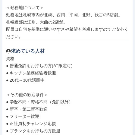
＜勤務地について＞

勤務地は札幌市内が北郷、西岡、平岡、北野、伏古の5店舗。

札幌近郊は江別、大曲の2店舗。

配属は自宅を基準に通いやすさや希望も考慮しますのでご安心く
ださい。
求めている人材
資格

● 普通免許をお持ちの方(AT限定可)

● キッチン業務経験者歓迎

● 20代～30代活躍中

＜その他の歓迎条件＞

● 学歴不問・資格不問（免許以外）

● 新卒・第二新卒歓迎

● フリーター歓迎

● 正社員初チャレンジ応援

● ブランクをお持ちの方歓迎
