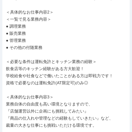
＜具体的なお仕事内容2＞

＜一覧で見る業務内容＞

● 調理業務

● 販売業務

● 管理業務

● その他の付随業務

＜必要な条件は運転免許とキッチン業務の経験＞

飲食店等のキッチン経験がある方大歓迎！

学校給食や社食などで働いたことがある方は即戦力です！

資格で必要なのは運転免許(AT限定可)のみ◎

＜具体的なお仕事内容3＞

業務自体の自由度も高い環境となりますので、

『店舗運営以外に企画にも挑戦してみたい』

『商品の仕入れや管理などの経験もしていきたい』など、

裁量の大きな仕事にも挑戦いただける環境です。
