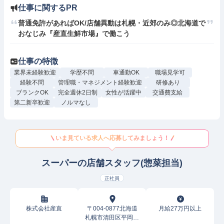
仕事に関するPR
普通免許があればOK/店舗異動は札幌・近郊のみ◎北海道で
おなじみ『産直生鮮市場』で働こう
仕事の特徴
業界未経験歓迎
学歴不問
車通勤OK
職場見学可
経験不問
管理職・マネジメント経験歓迎
研修あり
ブランクOK
完全週休2日制
女性が活躍中
交通費支給
第二新卒歓迎
ノルマなし
いま見ている求人へ応募してみましょう！
スーパーの店舗スタッフ(惣菜担当)
正社員
株式会社産直
〒004-0877北海道
月給27万円以上
札幌市清田区平岡七