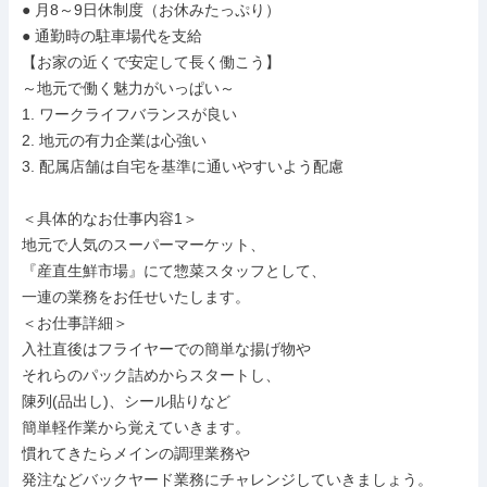
● 月8～9日休制度（お休みたっぷり）

● 通勤時の駐車場代を支給

【お家の近くで安定して長く働こう】

～地元で働く魅力がいっぱい～

1. ワークライフバランスが良い

2. 地元の有力企業は心強い

3. 配属店舗は自宅を基準に通いやすいよう配慮

＜具体的なお仕事内容1＞

地元で人気のスーパーマーケット、

『産直生鮮市場』にて惣菜スタッフとして、

一連の業務をお任せいたします。

＜お仕事詳細＞

入社直後はフライヤーでの簡単な揚げ物や

それらのパック詰めからスタートし、

陳列(品出し)、シール貼りなど

簡単軽作業から覚えていきます。

慣れてきたらメインの調理業務や

発注などバックヤード業務にチャレンジしていきましょう。
