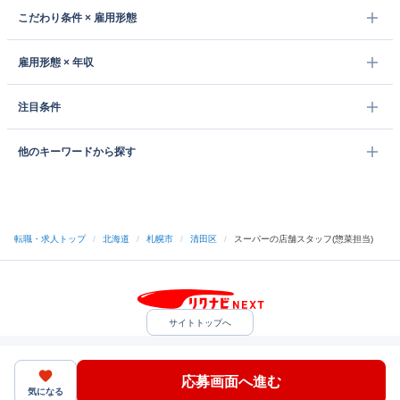
こだわり条件 × 雇用形態
雇用形態 × 年収
注目条件
他のキーワードから探す
転職・求人トップ
/
北海道
/
札幌市
/
清田区
/
スーパーの店舗スタッフ(惣菜担当)
サイトトップへ
中途採用をご検討の企業様
利用規約・プライバシーポリシー
サイトマップ
ヘルプ・お問い合わせ
応募画面へ進む
（C）Indeed Inc.
気になる