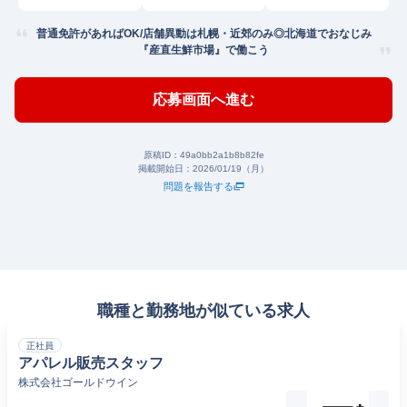
条
普通免許があればOK/店舗異動は札幌・近郊のみ◎北海道でおなじみ
『産直生鮮市場』で働こう
応募画面へ進む
原稿ID：
49a0bb2a1b8b82fe
掲載開始日：
2026/01/19（月）
問題を報告する
職種と勤務地が似ている求人
正社員
アパレル販売スタッフ
株式会社ゴールドウイン