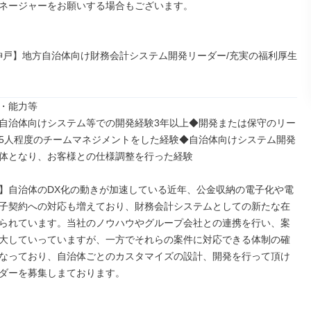
ネージャーをお願いする場合もございます。

1：神戸】地方自治体向け財務会計システム開発リーダー/充実の福利厚生
・能力等

自治体向けシステム等での開発経験3年以上◆開発または保守のリー
5人程度のチームマネジメントをした経験◆自治体向けシステム開発
体となり、お客様との仕様調整を行った経験

】自治体のDX化の動きが加速している近年、公金収納の電子化や電
子契約への対応も増えており、財務会計システムとしての新たな在
られています。当社のノウハウやグループ会社との連携を行い、案
大していっていますが、一方でそれらの案件に対応できる体制の確
なっており、自治体ごとのカスタマイズの設計、開発を行って頂け
ダーを募集しまております。
