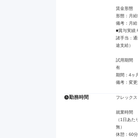
賃金形態

形態：月給制
備考：月給￥3
■賞与実績:
諸手当：通
途支給）

試用期間

有

期間：4ヶ月
備考：変更
勤務時間
フレックス
就業時間

（1日あた
無）

休憩：60分
