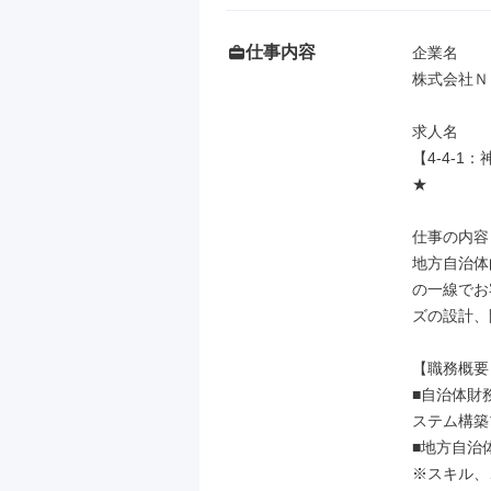
仕事内容
企業名

株式会社Ｎ
求人名

【4-4-
★

仕事の内容

地方自治体
の一線でお
ズの設計、
【職務概要
■自治体財
ステム構築
■地方自治
※スキル、