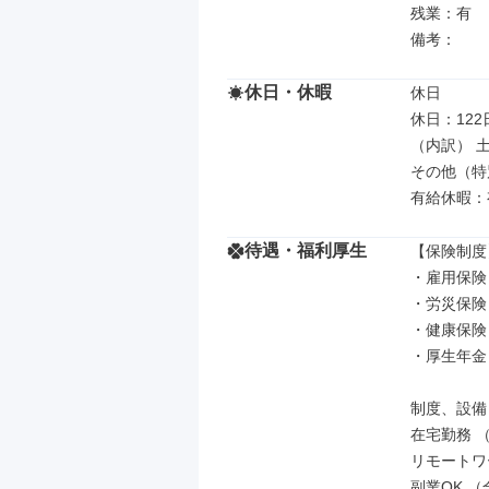
残業：有

備考：
休日・休暇
休日

休日：122日
（内訳） 土
その他（特
有給休暇：
待遇・福利厚生
【保険制度】
・雇用保険

・労災保険

・健康保険

・厚生年金

制度、設備

在宅勤務 
リモートワ
副業OK （