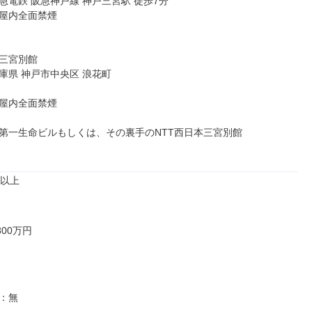
急電鉄 阪急神戸線 神戸三宮駅 徒歩7分

屋内全面禁煙

三宮別館

庫県 神戸市中央区 浪花町

屋内全面禁煙

第一生命ビルもしくは、その裏手のNTT西日本三宮別館

以上

00万円

：無
