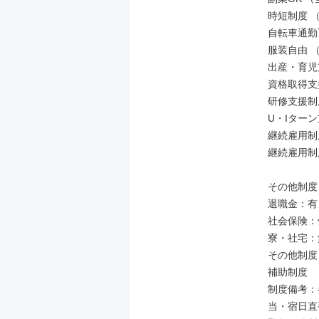
時短制度 
自転車通勤
服装自由 
出産・育児
資格取得支
研修支援制
U・Iターン
継続雇用制
継続雇用制
その他制度

退職金：有

社会保険：
寮・社宅：無
その他制度
補助制度

制度備考：
当・宿日直