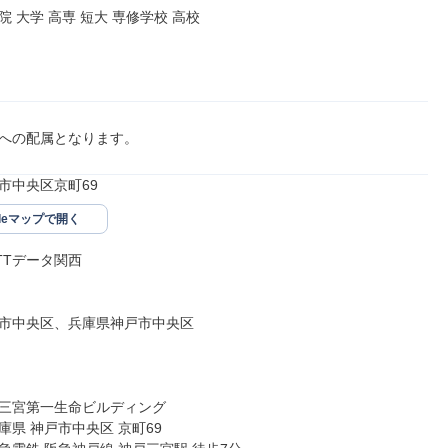
 大学 高専 短大 専修学校 高校

への配属となります。
市中央区京町69
gleマップで開く
Tデータ関西

市中央区、兵庫県神戸市中央区

三宮第一生命ビルディング

県 神戸市中央区 京町69
