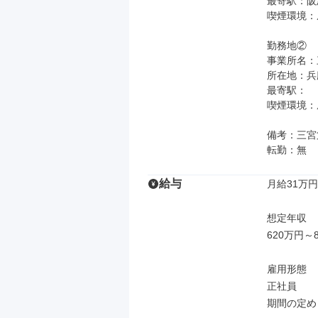
最寄駅：阪
喫煙環境：
勤務地②

事業所名：
所在地：兵
最寄駅：

喫煙環境：
備考：三宮
転勤：無
給与
月給31万円
想定年収

620万円～8
雇用形態

正社員

期間の定め