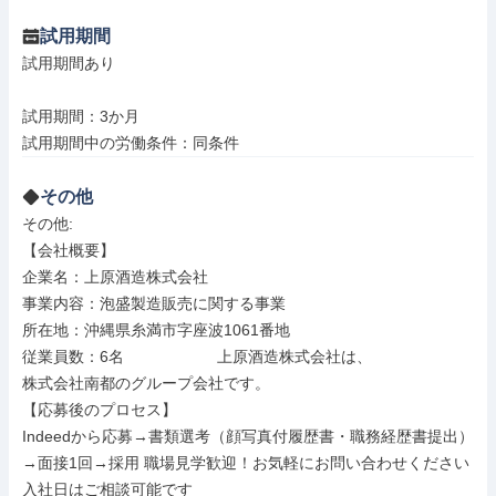
試用期間
試用期間あり

試用期間：3か月

試用期間中の労働条件：同条件
その他
その他: 

【会社概要】

企業名：上原酒造株式会社

事業内容：泡盛製造販売に関する事業

所在地：沖縄県糸満市字座波1061番地

従業員数：6名　　　　　　上原酒造株式会社は、

株式会社南都のグループ会社です。

【応募後のプロセス】

Indeedから応募→書類選考（顔写真付履歴書・職務経歴書提出）
→面接1回→採用 職場見学歓迎！お気軽にお問い合わせください

入社日はご相談可能です
