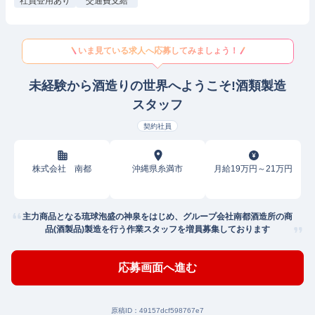
社員登用あり
交通費支給
いま見ている求人へ応募してみましょう！
未経験から酒造りの世界へようこそ!酒類製造
スタッフ
契約社員
株式会社 南都
沖縄県糸満市
月給19万円～21万円
主力商品となる琉球泡盛の神泉をはじめ、グループ会社南都酒造所の商
品(酒製品)製造を行う作業スタッフを増員募集しております
応募画面へ進む
原稿ID：
49157dcf598767e7