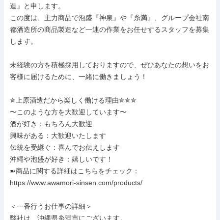
造』と申します。

この度は、主力商品で泡盛『神泉』や『糸満』、グループ会社南
都酒造所の商品製造など一連の作業をお任せするスタッフを募集
します。

未経験の方を積極採用しておりますので、ぜひあなたの想いをお
客様に届けるために、一緒に働きましょう！

✮上原酒造だから楽しく働ける理由✮✮✮

〜このような方を大歓迎しています〜

酒が好き：もちろん大歓迎

興味がある：大歓迎いたします

伝統を受継ぐ：喜んでお伝えします

沖縄や泡盛が好き：嬉しいです！

➽商品に関する詳細はこちらをチェック：

https://www.awamori-sinsen.com/products/

＜一番行うお仕事の詳細＞

弊社は、沖縄県糸満市にございます。
