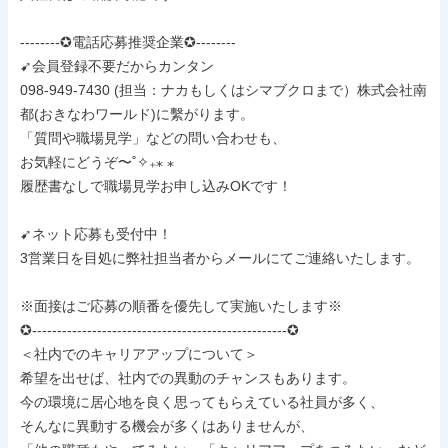
--------✪電話応募推奨企業✪--------

➹会員登録不要だからカンタン

098-949-7430 (担当：ナカもしくはシマブクロまで）株式会社南
都(おきなわワールド)に繫がります。

「質問や職場見学」などの問い合わせも、

お気軽にどうぞ〜˚✧₊⁎ ⁎

履歴書なしで職場見学お申し込みOKです！

➹ネット応募も受付中！

3営業日を目処に弊社担当者からメールにてご連絡いたします。

※面接はご応募の順番を優先して実施いたします※

✪---------------------------------------------------✪

＜社内でのキャリアアップについて＞

希望を出せば、社内での異動のチャンスもあります。

今の環境に居心地を良く思ってもらえている社員が多く、

そんなに異動する機会が多くはありませんが、
