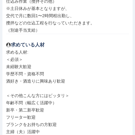
仕込み作業（攪拌その他）

※土日休みが基本となりますが、

交代で月に数回1〜2時間程出勤し、

攪拌などの仕込工程を行なっていただきます。

（別途手当支給）
求めている人材
求める人材: 

＜必須＞

未経験大歓迎

学歴不問・資格不問

酒好き・酒造りに興味あり歓迎

＜その他こんな方にはピッタリ＞

年齢不問（幅広く活躍中）

新卒・第二新卒歓迎

フリーター歓迎

ブランクをお持ちの方歓迎

主婦（夫）活躍中
