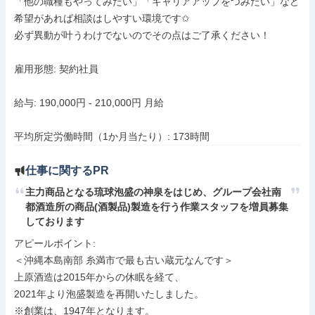
「他の職種もやってみたい」「キャリアアップをつみたい」など
希望があれば相談はしやすい環境です✩

必ず異動が叶うわけでないのでその点はご了承ください！

雇用形態: 契約社員

給与: 190,000円 - 210,000円 月給

平均所定労働時間（1か月当たり）: 173時間
仕事に関するPR
主力商品となる琉球泡盛の神泉をはじめ、グループ会社南
都酒造所の商品(酒製品)製造を行う作業スタッフを増員募集
しております
アピールポイント: 

＜沖縄本島南部 糸満市で最も古い蔵元なんです＞

上原酒造は2015年からの休眠を経て、

2021年より泡盛製造を再開いたしました。

※創業は、1947年となります。
