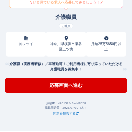
いま見ている求人へ応募してみましょう！
介護職員
正社員
㈱ツツイ
神奈川県横浜市瀬谷
月給25万5650円以
区三ツ境
上
介護職（実務者研修）／車通勤可！ご利用者様に寄り添っていただける
介護職員を募集中！
応募画面へ進む
原稿ID：
4901328c0ed48658
掲載開始日：
2026/07/30（木）
問題を報告する