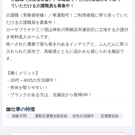
ていただける介護職員を募集中！
介護職（実務者研修）／車通勤可！ご利用者様に寄り添っていた
だける介護職員を募集中！

カーサプラチナ三ツ境は神奈川県横浜市瀬谷区に立地する介護付
き有料老人ホームです。

統一された優雅で落ち着きのあるインテリアと、ふんだんに取り
入れられた採光で、高級感とともに温かみも感じられる施設で
す。

【働くメリット】

・20代～40代の方活躍中！

・有休が取りやすい！

・ブランクがある方は、当施設から復帰OK！
仕事の特徴
経験不問
通勤交通費全額支給
女性が活躍中
交通費支給