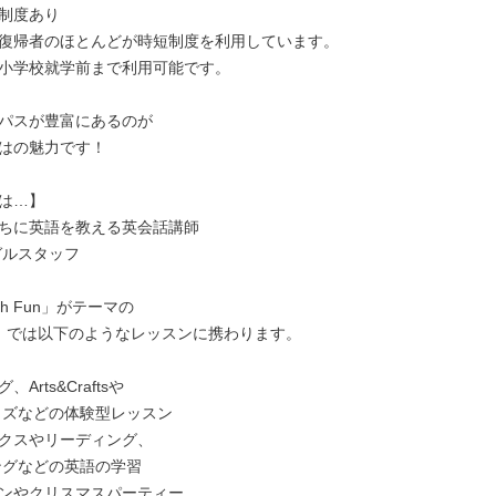
制度あり

復帰者のほとんどが時短制度を利用しています。

小学校就学前まで利用可能です。

パスが豊富にあるのが

はの魅力です！

は…】

ちに英語を教える英会話講師

ith Fun」がテーマの

UP』では以下のようなレッスンに携わります。

Arts&Craftsや

クスやリーディング、

ンやクリスマスパーティー
