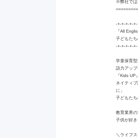
※弊社では
=========
-+-+-+-+-+-
『All Engl
子どもたち
-+-+-+-+-+-
学童保育型
語力アップ
『Kids 
ネイティブ
に」

子どもたち
教育業界の
子供が好き
＼ライフス