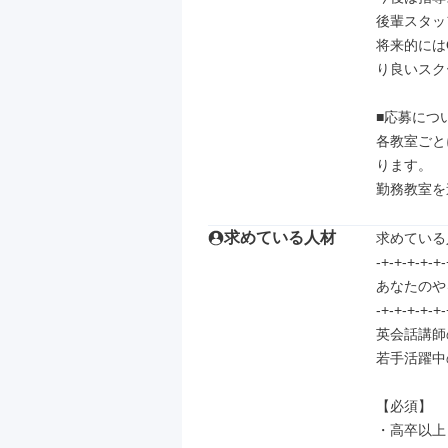
後輩スタッ
将来的には
り良いスク
■応募につい
各教室ごと
ります。

勤務教室を
求めている人材
求めている
-+-+-+-+-+-
あなたのや
-+-+-+-+-+-
英会話講師
若手活躍中
【必須】

・高卒以上
