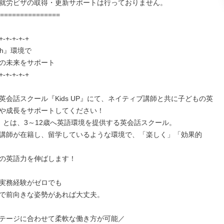
就労ビザの取得・更新サポートは行っておりません。

===============

+-+-+-+-+

ish』環境で

の未来をサポート

+-+-+-+-+

英会話スクール『Kids UP』にて、ネイティブ講師と共に子どもの英
や成長をサポートしてください！

UP』とは、3～12歳へ英語環境を提供する英会話スクール。

講師が在籍し、留学しているような環境で、「楽しく」「効果的
の英語力を伸ばします！

実務経験がゼロでも

で前向きな姿勢があれば大丈夫。

テージに合わせて柔軟な働き方が可能／
