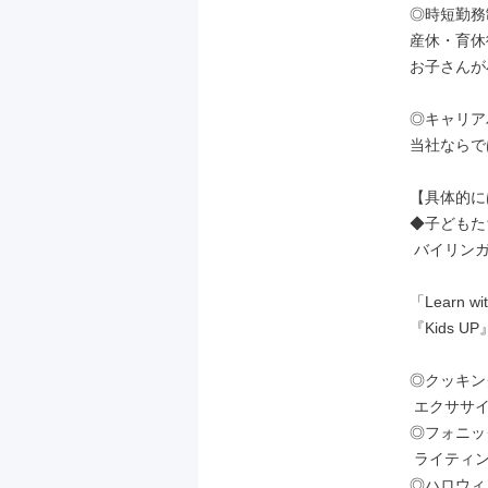
◎時短勤務
産休・育休
お子さんが
◎キャリア
当社ならで
【具体的に
◆子どもた
 バイリンガルスタッフ

「Learn w
『Kids 
◎クッキング、
 エクササイズなどの体験型レッスン

◎フォニッ
 ライティングなどの英語の学習

◎ハロウィ