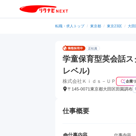
転職・求人トップ
/
東京都
/
東京23区
/
大田
正社員
学童保育型英会話ス
レベル)
株式会社Ｋｉｄｓ－ＵＰ
企業
〒145-0071東京都大田区田園調布
仕事概要
仕事内容
仕事内容
