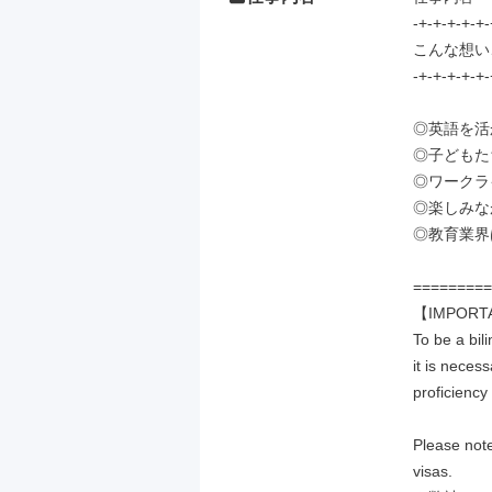
-+-+-+-+-+-
こんな想い
-+-+-+-+-+-
◎英語を活
◎子どもた
◎ワークラ
◎楽しみな
◎教育業界
=========
【IMPORT
To be a bili
it is necess
proficiency
Please note
visas.
