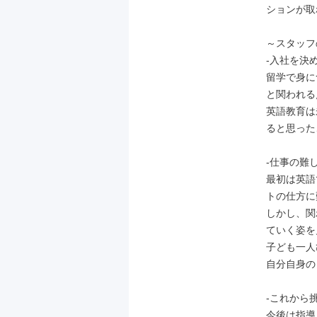
ションが取
～スタッフ
-入社を決め
留学で身に
と関われる
英語教育は
ると思った
-仕事の難し
最初は英語
トの仕方に
しかし、関
ていく姿を
子ども一人
自分自身の
-これから挑
今後は指導