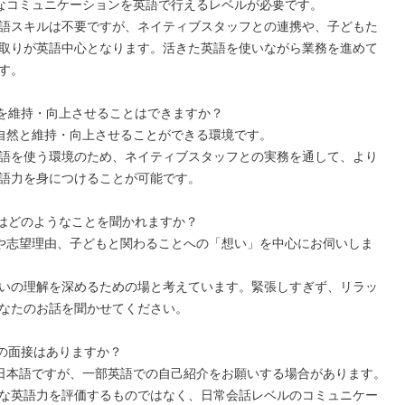
なコミュニケーションを英語で行えるレベルが必要です。

語スキルは不要ですが、ネイティブスタッフとの連携や、子どもた
取りが英語中心となります。活きた英語を使いながら業務を進めて
す。

を維持・向上させることはできますか？

自然と維持・向上させることができる環境です。

語を使う環境のため、ネイティブスタッフとの実務を通して、より
語力を身につけることが可能です。

はどのようなことを聞かれますか？

や志望理由、子どもと関わることへの「想い」を中心にお伺いしま
いの理解を深めるための場と考えています。緊張しすぎず、リラッ
なたのお話を聞かせてください。

の面接はありますか？

日本語ですが、一部英語での自己紹介をお願いする場合があります。

な英語力を評価するものではなく、日常会話レベルのコミュニケー