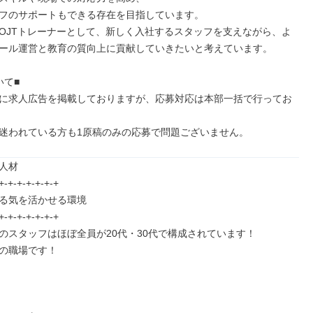
フのサポートもできる存在を目指しています。

OJTトレーナーとして、新しく入社するスタッフを支えながら、よ
ール運営と教育の質向上に貢献していきたいと考えています。

て■

に求人広告を掲載しておりますが、応募対応は本部一括で行ってお
迷われている方も1原稿のみの応募で問題ございません。
人材

+-+-+-+-+-+-+

る気を活かせる環境

+-+-+-+-+-+-+

のスタッフはほぼ全員が20代・30代で構成されています！

の職場です！
