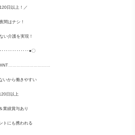
20日以上！／

夜間はナシ！

ない介護を実現！

‥‥‥‥‥‥‥●〇

INT…………………………

ないから働きやすい

20日以上

＆業績賞与あり

ントにも携われる
