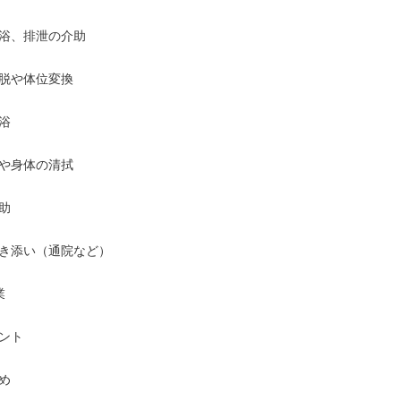
浴、排泄の介助

脱や体位変換



や身体の清拭



き添い（通院など）



ント


