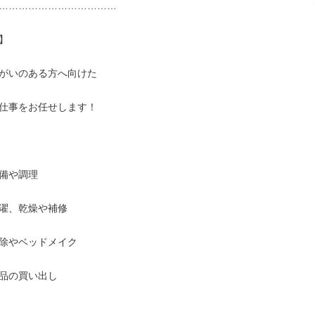
………………………………



がいのある方へ向けた

仕事をお任せします！

備や調理

濯、乾燥や補修

除やベッドメイク

品の買い出し
