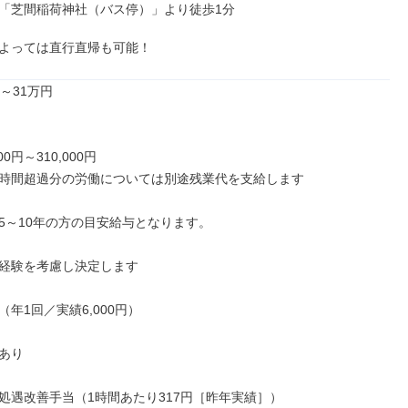
「芝間稲荷神社（バス停）」より徒歩1分

よっては直行直帰も可能！
～31万円

00円～310,000円

時間超過分の労働については別途残業代を支給します

5～10年の方の目安給与となります。

経験を考慮し決定します

年1回／実績6,000円）

あり

処遇改善手当（1時間あたり317円［昨年実績］）
