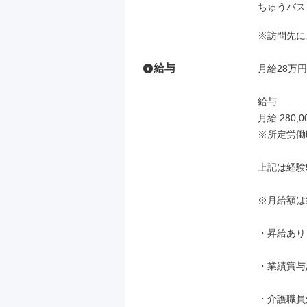
ちゅうバス
※訪問先に
給与
月給28万円
給与

月給 280,0
※所定労働
上記は経験
※月給額は
・昇給あり（
・業績賞与
・介護職員