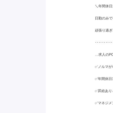
＼年間休日1
日勤のみで
頑張り過ぎ
‥‥‥‥‥
…求人のPO
✅ノルマが
✅年間休日1
✅昇給あり
✅マネジメ