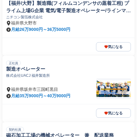
【福井/大野】製造職(フィルムコンデンサの蒸着工程) プ
ライム上場G企業 電気/電子製造オペレーター/ラインマネ
ニチコン製箔株式会社
ージャー
福井県大野市
月給26万9000円～36万5000円
気になる
正社員
製造オペレーター
株式会社UACJ 福井製造所
福井県坂井市三国町黒目
月給35万9000円～40万9000円
気になる
契約社員
磁石加工工場の機械オペレーター 兼 配送業務