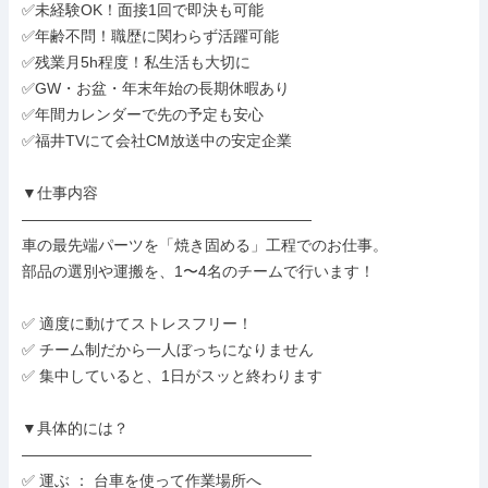
✅未経験OK！面接1回で即決も可能

✅年齢不問！職歴に関わらず活躍可能

✅残業月5h程度！私生活も大切に

✅GW・お盆・年末年始の長期休暇あり

✅年間カレンダーで先の予定も安心

✅福井TVにて会社CM放送中の安定企業

▼仕事内容

―――――――――――――――――――

車の最先端パーツを「焼き固める」工程でのお仕事。

部品の選別や運搬を、1〜4名のチームで行います！

✅ 適度に動けてストレスフリー！

✅ チーム制だから一人ぼっちになりません

✅ 集中していると、1日がスッと終わります

▼具体的には？

―――――――――――――――――――

✅ 運ぶ ： 台車を使って作業場所へ
