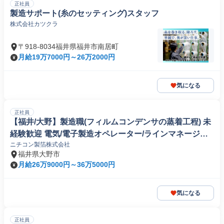
正社員
製造サポート(糸のセッティング)スタッフ
株式会社カツクラ
〒918-8034福井県福井市南居町
月給19万7000円～26万2000円
気になる
正社員
【福井/大野】製造職(フィルムコンデンサの蒸着工程) 未
経験歓迎 電気/電子製造オペレーター/ラインマネージャ
ニチコン製箔株式会社
ー
福井県大野市
月給26万9000円～36万5000円
気になる
正社員