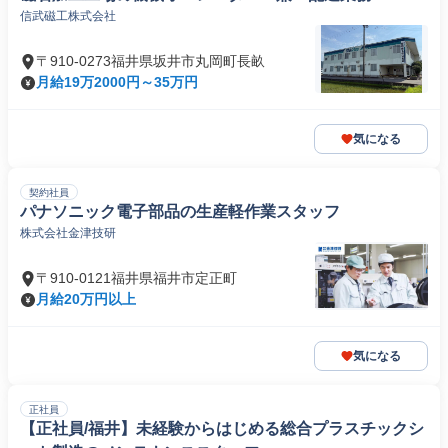
信武磁工株式会社
〒910-0273福井県坂井市丸岡町長畝
月給19万2000円～35万円
気になる
契約社員
パナソニック電子部品の生産軽作業スタッフ
株式会社金津技研
〒910-0121福井県福井市定正町
月給20万円以上
気になる
正社員
【正社員/福井】未経験からはじめる総合プラスチックシ