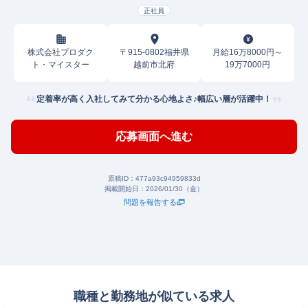
正社員
株式会社プロダク
〒915-0802福井県
月給16万8000円～
ト・マイスター
越前市北府
19万7000円
定着率が高く入社してみて分かる心地よさ♪幅広い層が活躍中！
応募画面へ進む
原稿ID：
477a93c94959833d
掲載開始日：
2026/01/30（金）
問題を報告する
職種と勤務地が似ている求人