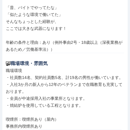
「昔、バイトでやってたな」

「似たような環境で働いてた」

そんなちょっとした経験が、

ここでは大きな武器になります！

年齢の条件と理由：あり（例外事由2号・18歳以上（深夜業務が
あるため／労働基準法））
職場環境・雰囲気
職場環境

・社員数14名、契約社員数5名、計19名の男性が働いています。

・入社3か月の新人から12年のベテランまで在職教育も充実して
おります。

・全員が中途採用入社の事業所となります。

・焼結炉を使用している工程となります。

喫煙所：喫煙所あり（屋内）

事務所内喫煙所あり