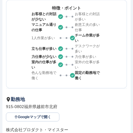
特徴・ポイント
お客様との対話
お客様との対話
が少ない
が多い
マニュアル通り
創意工夫の多い
の仕事
仕事
チーム作業が多
1人作業が多い
い
デスクワークが
立ち仕事が多い
多い
力仕事が少ない
力仕事が多い
室内の仕事が多
室外の仕事が多
い
い
色んな勤務地で
固定の勤務地で
働く
働く
勤務地
915-0802福井県越前市北府
Googleマップで開く
株式会社プロダクト・マイスター
