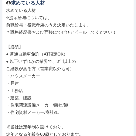
求めている人材
求めている人材

⭐提示給与については、

前職給与・役職考慮のうえ決定いたします。

＊職務経歴書および面接にてぜひアピールしてください！

【必須】

● 普通自動車免許（AT限定OK）

● 以下いずれかの業界で、3年以上の

ご経験がある方（営業職以外も可）

・ハウスメーカー

・戸建

・工務店

・建築、建設

・住宅関連設備メーカー/商社/卸

・住宅資材メーカー/商社/卸

※当社は定年制を設けており、

定年となる年齢を60歳としております。
