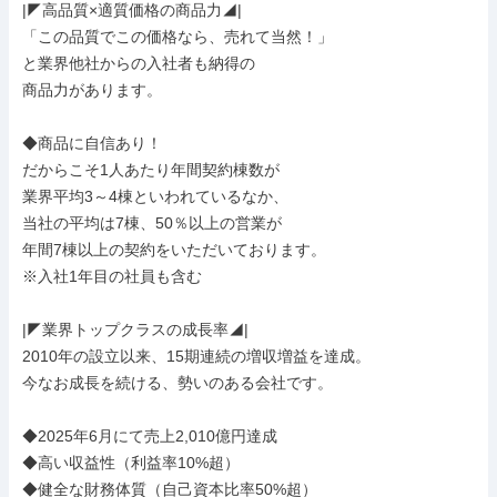
|◤高品質×適質価格の商品力◢|

「この品質でこの価格なら、売れて当然！」

と業界他社からの入社者も納得の

商品力があります。

◆商品に自信あり！

だからこそ1人あたり年間契約棟数が

業界平均3～4棟といわれているなか、

当社の平均は7棟、50％以上の営業が

年間7棟以上の契約をいただいております。

※入社1年目の社員も含む

|◤業界トップクラスの成長率◢|

2010年の設立以来、15期連続の増収増益を達成。

今なお成長を続ける、勢いのある会社です。

◆2025年6月にて売上2,010億円達成

◆高い収益性（利益率10%超）

◆健全な財務体質（自己資本比率50%超）
