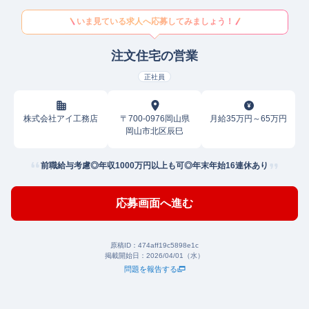
いま見ている求人へ応募してみましょう！
注文住宅の営業
正社員
株式会社アイ工務店
〒700-0976岡山県
月給35万円～65万円
岡山市北区辰巳
前職給与考慮◎年収1000万円以上も可◎年末年始16連休あり
応募画面へ進む
原稿ID：
474aff19c5898e1c
掲載開始日：
2026/04/01（水）
問題を報告する