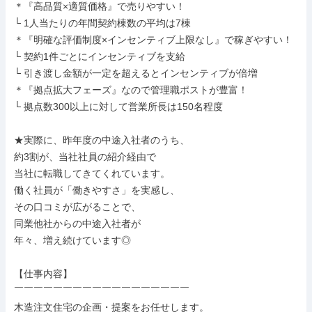
＊『高品質×適質価格』で売りやすい！

└ 1人当たりの年間契約棟数の平均は7棟

＊『明確な評価制度×インセンティブ上限なし』で稼ぎやすい！

└ 契約1件ごとにインセンティブを支給

└ 引き渡し金額が一定を超えるとインセンティブが倍増

＊『拠点拡大フェーズ』なので管理職ポストが豊富！

└ 拠点数300以上に対して営業所長は150名程度

★実際に、昨年度の中途入社者のうち、

約3割が、当社社員の紹介経由で

当社に転職してきてくれています。

働く社員が「働きやすさ」を実感し、

その口コミが広がることで、

同業他社からの中途入社者が

年々、増え続けています◎

【仕事内容】

￣￣￣￣￣￣￣￣￣￣￣￣￣￣￣￣￣￣

木造注文住宅の企画・提案をお任せします。
