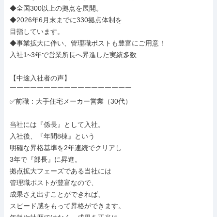
◆全国300以上の拠点を展開。

◆2026年6月末までに330拠点体制を

目指しています。

◆事業拡大に伴い、管理職ポストも豊富にご用意！

入社1~3年で営業所長へ昇進した実績多数

【中途入社者の声】

￣￣￣￣￣￣￣￣￣￣￣￣￣￣￣￣￣￣

✅前職：大手住宅メーカー営業（30代）

当社には『係長』として入社。

入社後、『年間8棟』という

明確な昇格基準を2年連続でクリアし

3年で『部長』に昇進。

拠点拡大フェーズである当社には

管理職ポストが豊富なので、

成果さえ出すことができれば、

スピード感をもって昇格ができます。
