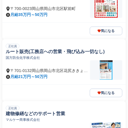
〒700-0023岡山県岡山市北区駅前町
月給35万円～50万円
気になる
正社員
ルート販売(工務店への営業・飛び込み一切なし)
国方防虫化学株式会社
〒701-0132岡山県岡山市北区花尻ききょう
町
月給21万円～50万円
気になる
正社員
建物修繕などのサポート営業
マルケー商事株式会社