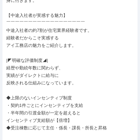
身に付きます。

【中途入社者が実感する魅力】

￣￣￣￣￣￣￣￣￣￣￣￣￣￣￣￣￣￣

中途入社者の約7割が住宅業界経験者です。

経験者だからこそ実感する

アイ工務店の魅力をご紹介します。

|◤明確な評価制度◢|

経歴や勤続年数に関わらず、

実績がダイレクトに給与に

反映される仕組みになっています。

◆上限のないインセンティブ制度

・契約1件ごとにインセンティブを支給

・半年間の引渡金額が一定を超えると

インセンティブ支給額が【倍増】

◆受注棟数に応じて主任・係長・課長・所長と昇格
