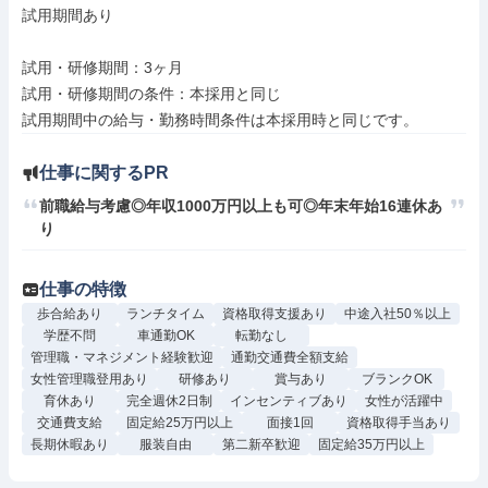
試用期間あり

試用・研修期間：3ヶ月

試用・研修期間の条件：本採用と同じ

仕事に関するPR
前職給与考慮◎年収1000万円以上も可◎年末年始16連休あ
り
仕事の特徴
歩合給あり
ランチタイム
資格取得支援あり
中途入社50％以上
学歴不問
車通勤OK
転勤なし
管理職・マネジメント経験歓迎
通勤交通費全額支給
女性管理職登用あり
研修あり
賞与あり
ブランクOK
育休あり
完全週休2日制
インセンティブあり
女性が活躍中
交通費支給
固定給25万円以上
面接1回
資格取得手当あり
長期休暇あり
服装自由
第二新卒歓迎
固定給35万円以上