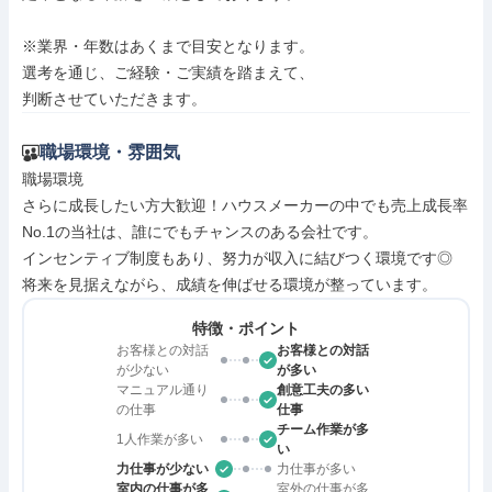
※業界・年数はあくまで目安となります。

選考を通じ、ご経験・ご実績を踏まえて、

判断させていただきます。
職場環境・雰囲気
職場環境

さらに成長したい方大歓迎！ハウスメーカーの中でも売上成長率
No.1の当社は、誰にでもチャンスのある会社です。

インセンティブ制度もあり、努力が収入に結びつく環境です◎

将来を見据えながら、成績を伸ばせる環境が整っています。
特徴・ポイント
お客様との対話
お客様との対話
が少ない
が多い
マニュアル通り
創意工夫の多い
の仕事
仕事
チーム作業が多
1人作業が多い
い
力仕事が少ない
力仕事が多い
室内の仕事が多
室外の仕事が多