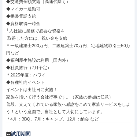
◆交通費全額支給（高速代除く）

◆マイカー通勤可

◆携帯電話支給

◆資格取得一時金

└入社後に業務で必要な資格を

 取得した方には、祝い金を支給

＊一級建築士200万円、二級建築士70万円、宅地建物取引士50万
円など

◆福利厚生施設の利用（国内外）

◆社員旅行（7月予定）

＊2025年度：ハワイ

◆各種社内イベント

イベントは出社日に実施！

家族を招いて行う会社行事です。（家族の参加は任意）

普段、支えてくれている家族へ感謝をこめて家族サービスをしよ
う！という意図で、当社として大切にしています。

＊4月：BBQ、7月：キャンプ、12月：納会 など
試用期間