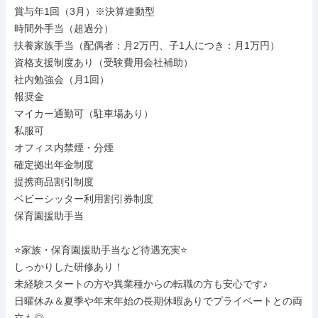
賞与年1回（3月）※決算連動型

時間外手当（超過分）

扶養家族手当（配偶者：月2万円、子1人につき：月1万円）

資格支援制度あり（受験費用会社補助）

社内勉強会（月1回）

報奨金

マイカー通勤可（駐車場あり）

私服可

オフィス内禁煙・分煙

確定拠出年金制度

提携商品割引制度

ベビーシッター利用割引券制度

保育園援助手当

⭐家族・保育園援助手当など待遇充実⭐

しっかりした研修あり！

未経験スタートの方や異業種からの転職の方も安心です♪

日曜休み＆夏季や年末年始の長期休暇ありでプライベートとの両