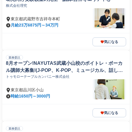
株式会社理究
東京都武蔵野市吉祥寺本町
月給23万6875円～34万円
気になる
業務委託
8月オープン!NAYUTAS武蔵小山校のボイトレ・ボーカ
ル講師大募集!(J-POP、K-POP、ミュージカル、話し
トゥモローテーブルカンパニー株式会社
方、弾き語りetc)
東京都品川区小山
時給1650円～3000円
気になる
業務委託