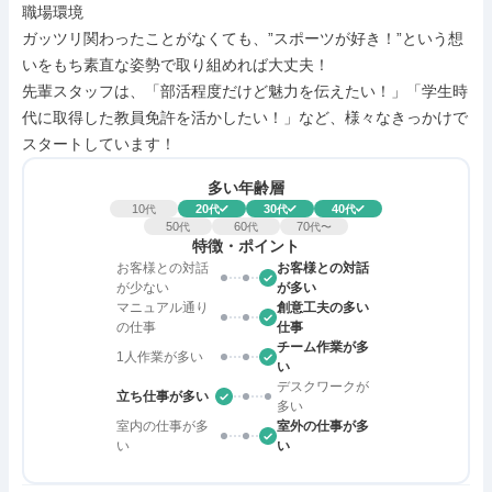
職場環境

ガッツリ関わったことがなくても、”スポーツが好き！”という想
いをもち素直な姿勢で取り組めれば大丈夫！

先輩スタッフは、「部活程度だけど魅力を伝えたい！」「学生時
代に取得した教員免許を活かしたい！」など、様々なきっかけで
スタートしています！
多い年齢層
10
20
30
40
代
代
代
代
50
60
70
代
代
代〜
特徴・ポイント
お客様との対話
お客様との対話
が少ない
が多い
マニュアル通り
創意工夫の多い
の仕事
仕事
チーム作業が多
1人作業が多い
い
デスクワークが
立ち仕事が多い
多い
室内の仕事が多
室外の仕事が多
い
い