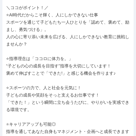
＼ココがポイント！／

⭐AI時代だからこそ輝く、人にしかできない仕事

スポーツを通じて子どもたち一人ひとりを「認めて、褒めて、励
まし、勇気づける」。

人の心に寄り添い未来を広げる、人にしかできない教育に挑戦し
ませんか？

⭐指導理念は「ココロに体力を。」

“子どもの心の成長を目指す”指導を大切にしています！

褒めて伸ばすことで「できた!」と感じる機会を作ります♪

⭐スポーツの力で、人と社会を元気に！

子どもの成長や笑顔をそっと支えるお仕事です！

「できた！」という瞬間に立ち会うたびに、やりがいを実感でき
る環境です。

⭐キャリアアップも可能◎

指導を通してあなた自身もマネジメント・企画へと成長できます