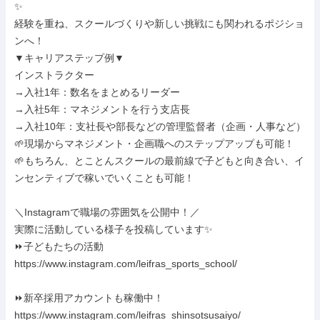
✨

経験を重ね、スクールづくりや新しい挑戦にも関われるポジショ
ンへ！

▼キャリアステップ例▼

インストラクター

→入社1年：数名をまとめるリーダー

→入社5年：マネジメントを行う支店長

→入社10年：支社長や部長などの管理監督者（企画・人事など）

🌱現場からマネジメント・企画職へのステップアップも可能！

🌱もちろん、とことんスクールの最前線で子どもと向き合い、イ
ンセンティブで稼いでいくことも可能！

＼Instagramで職場の雰囲気を公開中！／

実際に活動している様子を投稿しています✨

⏩子どもたちの活動

https://www.instagram.com/leifras_sports_school/

⏩新卒採用アカウントも稼働中！

https://www.instagram.com/leifras_shinsotsusaiyo/