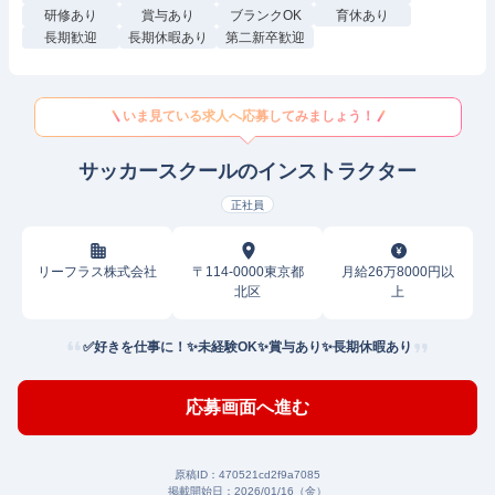
研修あり
賞与あり
ブランクOK
育休あり
長期歓迎
長期休暇あり
第二新卒歓迎
いま見ている求人へ応募してみましょう！
サッカースクールのインストラクター
正社員
リーフラス株式会社
〒114-0000東京都
月給26万8000円以
北区
上
✅好きを仕事に！✨未経験OK✨賞与あり✨長期休暇あり
応募画面へ進む
原稿ID：
470521cd2f9a7085
掲載開始日：
2026/01/16（金）