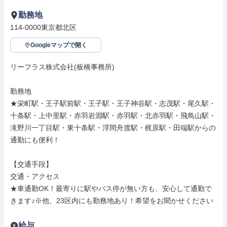
勤務地
114-0000東京都北区
Googleマップで開く
リーフラス株式会社(板橋事務所)

勤務地

★栄町駅・王子駅前駅・王子駅・王子神谷駅・志茂駅・尾久駅・
十条駅・上中里駅・赤羽岩淵駅・赤羽駅・北赤羽駅・飛鳥山駅・
滝野川一丁目駅・東十条駅・浮間舟渡駅・梶原駅・田端駅からの
通勤にも便利！

【交通手段】

交通・アクセス

★車通勤OK！最寄りに駅やバス停が無い方も、安心して通勤で
きます♪※他、23区内にも勤務地あり！希望をお聞かせください
給与