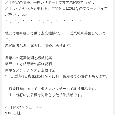
✅【充実の研修】手厚いサポートで業界未経験でも安心

✅【しっかり休みも取れる】年間休日120日なのでワークライフ
バランスも◎

＊.。＊.。＊.。＊.。＊.。＊.。＊.。＊.。＊.。＊

地元で腰を据えて働く農業機械のルート営業職を募集していま
す。

未経験者歓迎、充実した研修があります。

農家への定期訪問と機械提案

製品デモと納品時の詳細説明

簡単なメンテナンスと点検作業

*一日に訪れる農家は5軒から10軒、展示会での販売もあります。

・営業目標に向けて、個人またはチームで取り組みます。

・主に既存のお客様を対象とした営業活動です。

<一日のスケジュール>

9:00/出社
