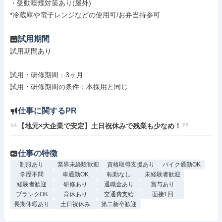
・受動喫煙対策あり(屋外)

*冷蔵庫や電子レンジなどの使用可/お弁当持参可
試用期間
試用期間あり

試用・研修期間：3ヶ月

仕事に関するPR
【地元×大企業で安定】土日祝休みで残業も少なめ！
仕事の特徴
制服あり
業界未経験歓迎
資格取得支援あり
バイク通勤OK
学歴不問
車通勤OK
転勤なし
未経験者歓迎
経験者歓迎
研修あり
退職金あり
賞与あり
ブランクOK
育休あり
交通費支給
面接1回
長期休暇あり
土日祝休み
第二新卒歓迎