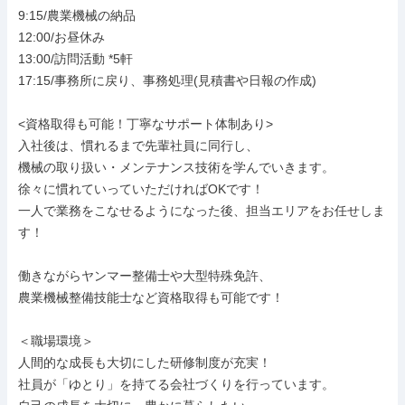
9:15/農業機械の納品

12:00/お昼休み

13:00/訪問活動 *5軒

17:15/事務所に戻り、事務処理(見積書や日報の作成)

<資格取得も可能！丁寧なサポート体制あり>

入社後は、慣れるまで先輩社員に同行し、

機械の取り扱い・メンテナンス技術を学んでいきます。

徐々に慣れていっていただければOKです！

一人で業務をこなせるようになった後、担当エリアをお任せしま
す！

働きながらヤンマー整備士や大型特殊免許、

農業機械整備技能士など資格取得も可能です！

＜職場環境＞

人間的な成長も大切にした研修制度が充実！

社員が「ゆとり」を持てる会社づくりを行っています。
