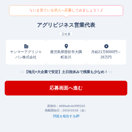
いま見ている求人へ応募してみましょう！
アグリビジネス営業代表
正社員
ヤンマーアグリジャ
鹿児島県曽於市大隅
月給21万8000円～
パン株式会社
町岩川
26万円
【地元×大企業で安定】土日祝休みで残業も少なめ！
応募画面へ進む
原稿ID：
4689a9c4e5ff5320
掲載開始日：
2024/10/18（金）
問題を報告する