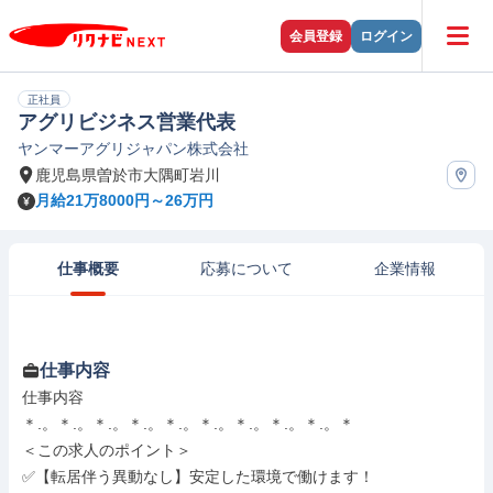
会員登録
ログイン
正社員
アグリビジネス営業代表
ヤンマーアグリジャパン株式会社
鹿児島県曽於市大隅町岩川
月給21万8000円～26万円
仕事概要
応募について
企業情報
仕事内容
仕事内容

＊.。＊.。＊.。＊.。＊.。＊.。＊.。＊.。＊.。＊

＜この求人のポイント＞

✅【転居伴う異動なし】安定した環境で働けます！
