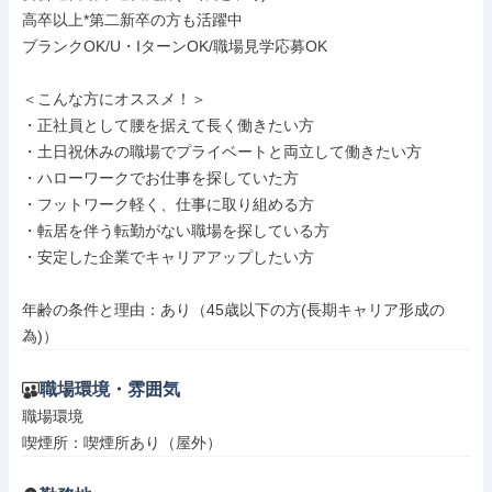
高卒以上*第二新卒の方も活躍中

ブランクOK/U・IターンOK/職場見学応募OK

＜こんな方にオススメ！＞

・正社員として腰を据えて長く働きたい方

・土日祝休みの職場でプライベートと両立して働きたい方

・ハローワークでお仕事を探していた方

・フットワーク軽く、仕事に取り組める方

・転居を伴う転勤がない職場を探している方

・安定した企業でキャリアアップしたい方

年齢の条件と理由：あり（45歳以下の方(長期キャリア形成の
為)）
職場環境・雰囲気
職場環境

喫煙所：喫煙所あり（屋外）