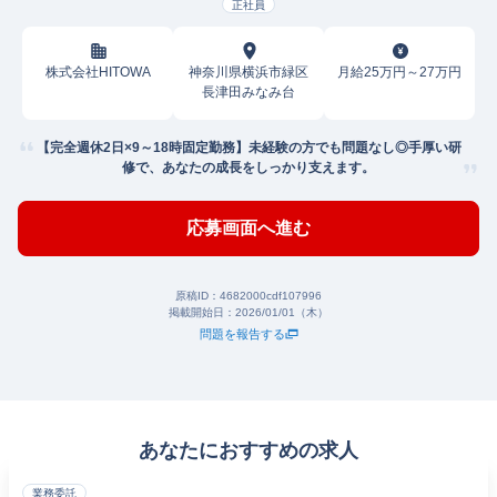
正社員
株式会社HITOWA
神奈川県横浜市緑区
月給25万円～27万円
長津田みなみ台
【完全週休2日×9～18時固定勤務】未経験の方でも問題なし◎手厚い研
修で、あなたの成長をしっかり支えます。
応募画面へ進む
原稿ID：
4682000cdf107996
掲載開始日：
2026/01/01（木）
問題を報告する
あなたにおすすめの求人
業務委託