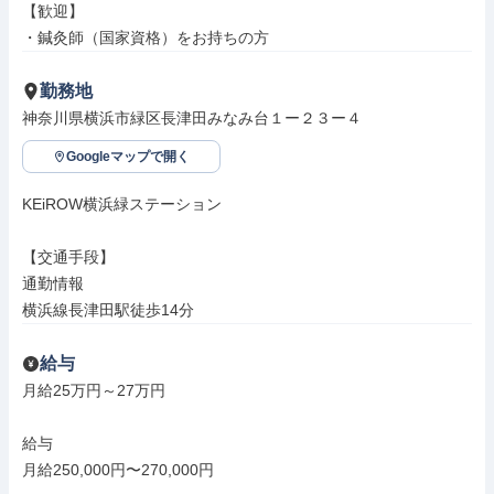
【歓迎】

・鍼灸師（国家資格）をお持ちの方
勤務地
神奈川県横浜市緑区長津田みなみ台１ー２３ー４
Googleマップで開く
KEiROW横浜緑ステーション

【交通手段】

通勤情報

横浜線長津田駅徒歩14分
給与
月給25万円～27万円

給与

月給250,000円〜270,000円
