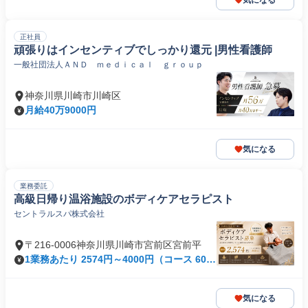
気になる
正社員
頑張りはインセンティブでしっかり還元 |男性看護師
一般社団法人ＡＮＤ ｍｅｄｉｃａｌ ｇｒｏｕｐ
神奈川県川崎市川崎区
月給40万9000円
気になる
業務委託
高級日帰り温浴施設のボディケアセラピスト
セントラルスパ株式会社
〒216-0006神奈川県川崎市宮前区宮前平
1業務あたり 2574円～4000円（コース 60
分）
気になる