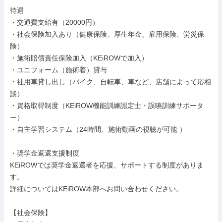
待遇

・交通費支給有（20000円）

・社会保険加入あり（健康保険、厚生年金、雇用保険、労災保
険）

・施術賠償責任保険加入（KEiROWで加入）

・ユニフォーム（施術着）貸与

・社用車貸し出し（バイク、自転車、車など、店舗によって応相
談）

・資格取得制度（KEiROW機能訓練認定士・誤嚥訓練サポータ
ー）

・自主学習システム（24時間、施術動画の視聴が可能 ）

・奨学金返還支援制度

KEiROWでは奨学金返還者を応援、サポートする制度がありま
す。

詳細についてはKEiROW本部へお問い合わせください。

【社会保険】
