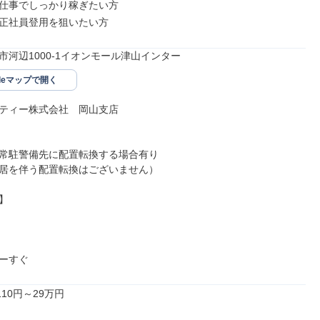
仕事でしっかり稼ぎたい方

正社員登用を狙いたい方
市河辺1000-1イオンモール津山インター
gleマップで開く
ティー株式会社　岡山支店

常駐警備先に配置転換する場合有り

居を伴う配置転換はございません）



ーすぐ
10円～29万円
