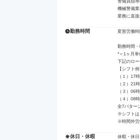
警備員指導教
機械警備業務
業務に直接
勤務時間
変形労働時
勤務時間・曜
*＜1ヶ月単
下記のロー
【シフト例】
（１）17時 
（２）21時 
（３）06時 
（４）08時 
全7パター
※シフトは
※時間外労
休日・休暇
休暇・休日: 