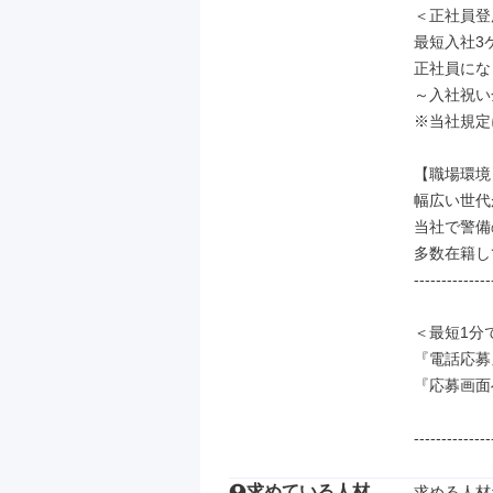
＜正社員登
最短入社3ケ
正社員にな
～入社祝い金
※当社規定
【職場環境】
幅広い世代
当社で警備
多数在籍し
--------------
＜最短1分
『電話応募
『応募画面
--------------
求めている人材
求める人材: 