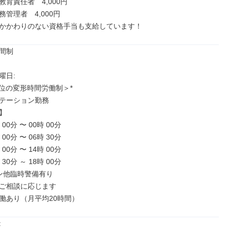
育責任者　4,000円

管理者　4,000円

かかわりのない資格手当も支給しています！
間制

日: 

位の変形時間労働制＞*

テーション勤務



00分 〜 00時 00分

00分 〜 06時 30分

00分 〜 14時 00分

30分 ～ 18時 00分

ン他臨時警備有り

ご相談に応じます

働あり（月平均20時間）

