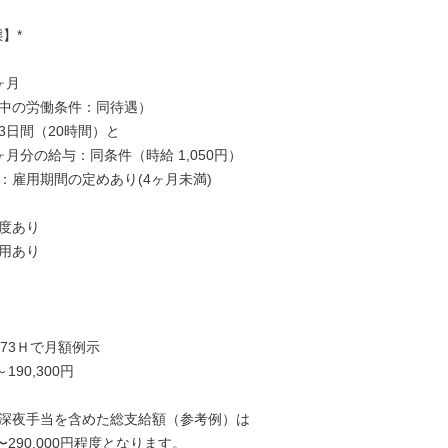
】*

月

中の労働条件：同待遇）

日間（20時間）と

月分の給与：同条件（時給 1,050円）

：雇用期間の定めあり(4ヶ月未満)

度あり

用あり

73Ｈで月額例示

～190,300円

深夜手当を含めた総支給額（参考例）は

円〜290,000円程度となります。
