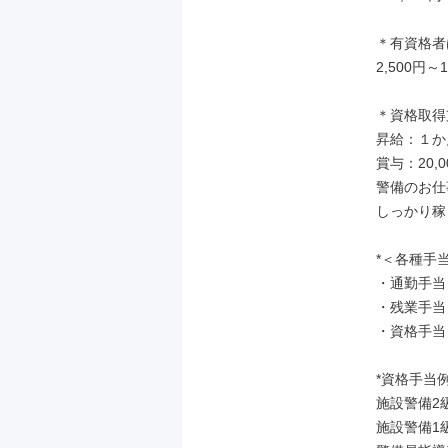
＊有資格者
2,500円～1
＊資格取得
昇給：１か月
賞与：20,0
警備のお仕
しっかり稼
*＜各種手当
・通勤手当（
・残業手当

・資格手当

*資格手当例*
施設警備2級　
施設警備1級　