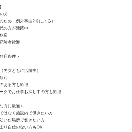


の方

のため・例外事由2号による）

代の方が活躍中

歓迎

経験者歓迎

歓迎条件＞

（男女ともに活躍中）

歓迎

のある方も歓迎

ークでお仕事お探し中の方も歓迎

な方に最適＞

ではなく施設内で働きたい方

効いた場所で働きたい方

まり自信のない方もOK
