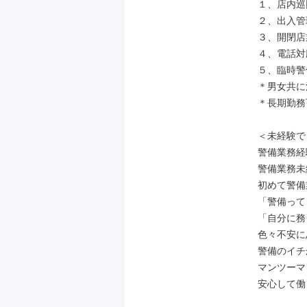
１、店内巡回
２、出入管理
３、開閉店
４、電話対応
５、臨時警
＊男女共に
＊長期勤務
＜未経験で
警備業務経
警備業務未
初めて警備
「警備って
「自分に務
色々不安に
警備のイチ
マンツーマ
安心して働