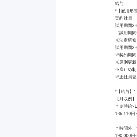
給与: 

*【雇用形態
契約社員

試用期間2ヶ
（試用期間
※法定研修3
試用期間2ヶ
※契約期間
※原則更新

※雇止め制
※正社員登
*【給与】*

【月収例】

＊＠時給×1
185,110円
＊時間外、
190,000