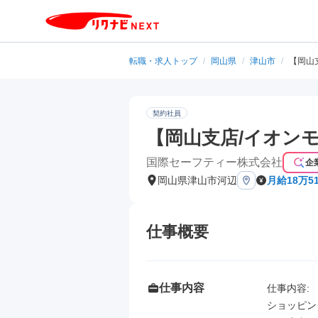
転職・求人トップ
/
岡山県
/
津山市
/
【岡山
契約社員
【岡山支店/イオン
国際セーフティー株式会社
企
岡山県津山市河辺
月給18万5
仕事概要
仕事内容
仕事内容: 

ショッピン