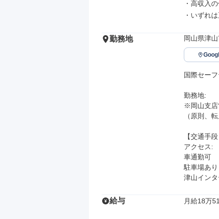
・高収入の
・いずれは
岡山県津山
勤務地
Goo
国際セーフ
勤務地: 

※岡山支店
（原則、転
【交通手段】
アクセス: 

車通勤可

駐車場あり

津山インタ
給与
月給18万51