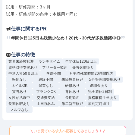
試用・研修期間：3ヶ月

仕事に関するPR
年間休日125日＆残業少なめ！20代～30代が多数活躍中◎
仕事の特徴
業界未経験歓迎
ランチタイム
年間休日120日以上
資格取得支援あり
フリーター歓迎
介護休暇あり
中途入社50％以上
学歴不問
月平均残業時間20時間以内
転勤なし
経験不問
未経験者歓迎
女性管理職登用あり
ネイルOK
残業なし
研修あり
退職金あり
賞与あり
ブランクOK
育休あり
完全週休2日制
女性が活躍中
交通費支給
長期歓迎
資格取得手当あり
長期休暇あり
土日祝休み
第二新卒歓迎
原則定時退社
ノルマなし
いま見ている求人へ応募してみましょう！