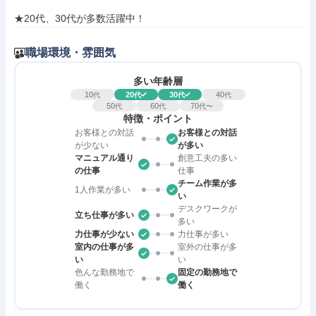
★20代、30代が多数活躍中！
職場環境・雰囲気
多い年齢層
10
20
30
40
代
代
代
代
50
60
70
代
代
代〜
特徴・ポイント
お客様との対話
お客様との対話
が少ない
が多い
マニュアル通り
創意工夫の多い
の仕事
仕事
チーム作業が多
1人作業が多い
い
デスクワークが
立ち仕事が多い
多い
力仕事が少ない
力仕事が多い
室内の仕事が多
室外の仕事が多
い
い
色んな勤務地で
固定の勤務地で
働く
働く