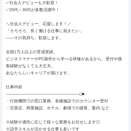
✅社会人デビューも大歓迎！

✅20代～30代が多数活躍中！

＼社会人デビュー、応援します！／

「そろそろ、長く働ける仕事に就きたい」

——その気持ち、歓迎します。

全国1万人以上の育成実績。

ビジネスマナーやPC操作から学べる研修があるから、受付や接
客経験がなくても大丈夫。

あなたらしいキャリアが築けます。

仕事内容

――――――――――――――――――□■

・行政機関での窓口業務、各種施設でのカウンター受付

・百貨店、商業施設、ホテル、劇場での接客、案内 など

※経験や適性に応じて様々な業務をお任せします◎

※語学スキルが活かせる仕事も多いです
