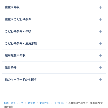
職種 × 年収
職種 × こだわり条件
こだわり条件 × 年収
こだわり条件 × 雇用形態
雇用形態 × 年収
注目条件
他のキーワードから探す
転職・求人トップ
/
東京都
/
東京23区
/
千代田区
/
各種施設での受付・接客案内(未
経験歓迎)