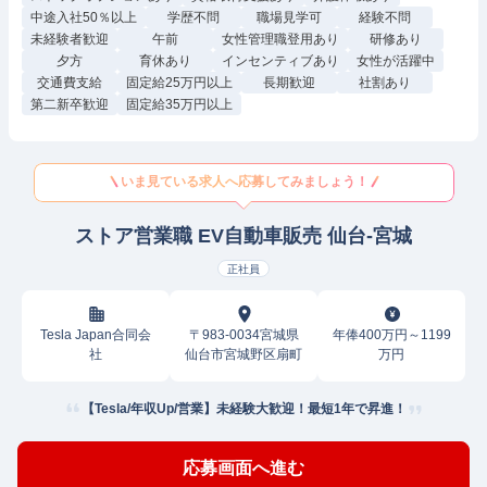
中途入社50％以上
学歴不問
職場見学可
経験不問
未経験者歓迎
午前
女性管理職登用あり
研修あり
夕方
育休あり
インセンティブあり
女性が活躍中
交通費支給
固定給25万円以上
長期歓迎
社割あり
第二新卒歓迎
固定給35万円以上
いま見ている求人へ応募してみましょう！
ストア営業職 EV自動車販売 仙台-宮城
正社員
Tesla Japan合同会
〒983-0034宮城県
年俸400万円～1199
社
仙台市宮城野区扇町
万円
【Tesla/年収Up/営業】未経験大歓迎！最短1年で昇進！
応募画面へ進む