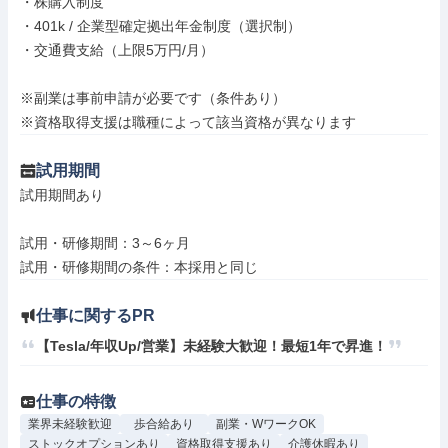
・株購入制度

・401k / 企業型確定拠出年金制度（選択制）

・交通費支給（上限5万円/月）

※副業は事前申請が必要です（条件あり）

※資格取得支援は職種によって該当資格が異なります
試用期間
試用期間あり

試用・研修期間：3～6ヶ月

仕事に関するPR
【Tesla/年収Up/営業】未経験大歓迎！最短1年で昇進！
仕事の特徴
業界未経験歓迎
歩合給あり
副業・WワークOK
ストックオプションあり
資格取得支援あり
介護休暇あり