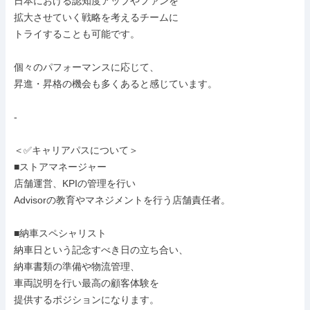
日本における認知度アップやファンを

拡大させていく戦略を考えるチームに

トライすることも可能です。

個々のパフォーマンスに応じて、

昇進・昇格の機会も多くあると感じています。

-

＜✅キャリアパスについて＞

■ストアマネージャー

店舗運営、KPIの管理を行い

Advisorの教育やマネジメントを行う店舗責任者。

■納車スペシャリスト

納車日という記念すべき日の立ち合い、

納車書類の準備や物流管理、

車両説明を行い最高の顧客体験を

提供するポジションになります。
