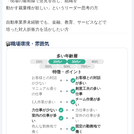
「現場の最前線で意見を出し、組織を

動かす裁量権が欲しい」というリーダー思考の方

自動車業界未経験でも、金融、教育、サービスなどで

培った対人折衝力を活かしたい方
職場環境・雰囲気
多い年齢層
10
20
30
40
代
代
代
代
50
60
70
代
代
代〜
特徴・ポイント
お客様との対話
お客様との対話
が少ない
が多い
マニュアル通り
創意工夫の多い
の仕事
仕事
チーム作業が多
1人作業が多い
い
力仕事が少ない
力仕事が多い
室内の仕事が多
室外の仕事が多
い
い
色んな勤務地で
固定の勤務地で
働く
働く