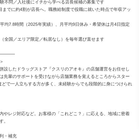
経験不問／入社後にイチから学べる店長候補の募集です

年目までに約4割が店長へ。職務給制度で役職に就いた時点で年収アッ
月平均7.8時間（2025年実績）、月平均9日休み・希望休は月4日指定
所（全国／エリア限定／転居なし）を毎年選び直せます

─────



併設したドラッグストア『クスリのアオキ』の店舗運営をお任せし
は先輩のサポートを受けながら店舗業務を覚えるところからスター
ほどで一人立ちする方が多く、未経験からでも段階的に身につけられ
内やレジ対応など。お客様の「これどこ？」に応える、地域に密着
す。

列・補充
