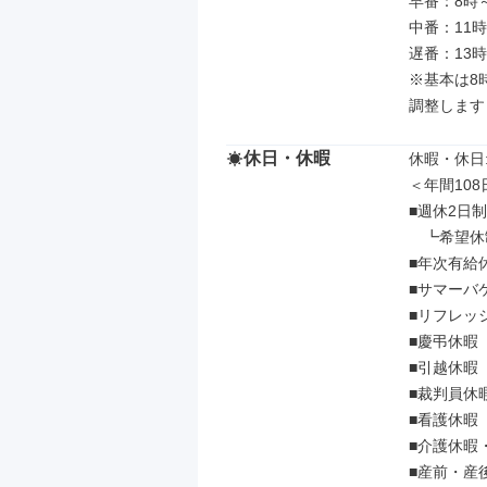
早番：8時～
中番：11時
遅番：13時
※基本は8
調整します
休日・休暇
休暇・休日: 
＜年間108
■週休2日
　┗希望休
■年次有給休
■サマーバケ
■リフレッシ
■慶弔休暇

■引越休暇
■裁判員休暇
■看護休暇
■介護休暇
■産前・産