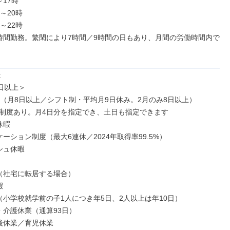
17時

～20時

～22時

時間勤務。繁閑により7時間／9時間の日もあり、月間の労働時間内で


日以上＞

制（月8日以上／シフト制・平均月9日休み。2月のみ8日以上）

制度あり。月4日分を指定でき、土日も指定できます

暇

ーション制度（最大6連休／2024年取得率99.5%）

ュ休暇

（社宅に転居する場合）



（小学校就学前の子1人につき年5日、2人以上は年10日）

・介護休業（通算93日）

後休業／育児休業
