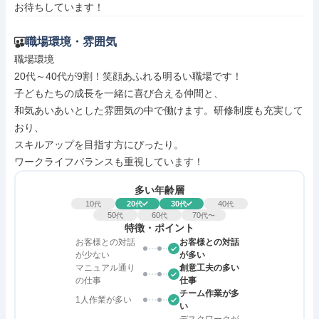
お待ちしています！
職場環境・雰囲気
職場環境

20代～40代が9割！笑顔あふれる明るい職場です！

子どもたちの成長を一緒に喜び合える仲間と、

和気あいあいとした雰囲気の中で働けます。研修制度も充実して
おり、

スキルアップを目指す方にぴったり。

ワークライフバランスも重視しています！
多い年齢層
10
20
30
40
代
代
代
代
50
60
70
代
代
代〜
特徴・ポイント
お客様との対話
お客様との対話
が少ない
が多い
マニュアル通り
創意工夫の多い
の仕事
仕事
チーム作業が多
1人作業が多い
い