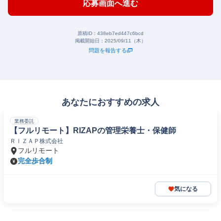
応募画面へ進む
原稿ID：
438eb7ed447c6bcd
掲載開始日：
2025/09/11（木）
問題を報告する
あなたにおすすめの求人
業務委託
【フルリモート】RIZAPの管理栄養士・保健師
ＲＩＺＡＰ株式会社
フルリモート
完全歩合制
気になる