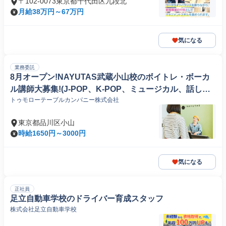
〒102-0073東京都千代田区九段北
月給38万円～67万円
気になる
業務委託
8月オープン!NAYUTAS武蔵小山校のボイトレ・ボーカ
ル講師大募集!(J-POP、K-POP、ミュージカル、話し
トゥモローテーブルカンパニー株式会社
方、弾き語りetc)
東京都品川区小山
時給1650円～3000円
気になる
正社員
足立自動車学校のドライバー育成スタッフ
株式会社足立自動車学校