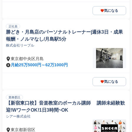
気になる
正社員
勝どき・月島店のパーソナルトレーナー|週休3日・成果
報酬・ノルマなし/月島駅5分
株式会社リーブル
東京都中央区月島
月給25万5000円～62万1000円
気になる
業務委託
【新宿東口校】音楽教室のボーカル講師 講師未経験歓
迎!WワークOK!1日3時間~OK
シアー株式会社
東京都新宿区