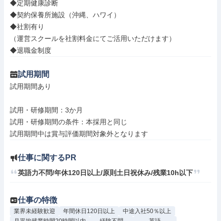
◆定期健康診断

◆契約保養所施設（沖縄、ハワイ）

◆社割有り

（運営スクールを社割料金にてご活用いただけます）

◆退職金制度
試用期間
試用期間あり

試用・研修期間：3か月

試用・研修期間の条件：本採用と同じ

仕事に関するPR
英語力不問/年休120日以上/原則土日祝休み/残業10h以下
仕事の特徴
業界未経験歓迎
年間休日120日以上
中途入社50％以上