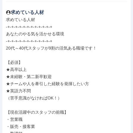
求めている人材
求めている人材

-+-+-+-+-+-+-+-+-+-+-+-+

あなたのやる気を活かせる環境

-+-+-+-+-+-+-+-+-+-+-+-+

20代～40代スタッフが9割の活気ある職場です！

【必須】

★高卒以上

★未経験・第二新卒歓迎

★チームや人を牽引した経験を発揮したい方

★英語力不問

（苦手意識がなければOK！）

【現在活躍中のスタッフの前職】

・営業職

・販売・接客業
