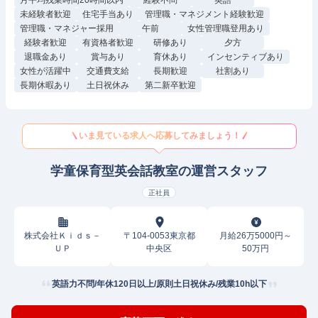
月平均残業時間20時間以内
経験不問
英語
未経験者歓迎
住宅手当あり
管理職・マネジメント経験歓迎
管理職・マネジャー採用
午前
女性管理職登用あり
経験者歓迎
有資格者歓迎
研修あり
夕方
退職金あり
賞与あり
育休あり
インセンティブあり
女性が活躍中
交通費支給
長期歓迎
社割あり
長期休暇あり
土日祝休み
第二新卒歓迎
いま見ている求人へ応募してみましょう！
学童保育型英会話教室の運営スタッフ
正社員
株式会社Ｋｉｄｓ－
〒104-0053東京都
月給26万5000円～
ＵＰ
中央区
50万円
英語力不問/年休120日以上/原則土日祝休み/残業10h以下