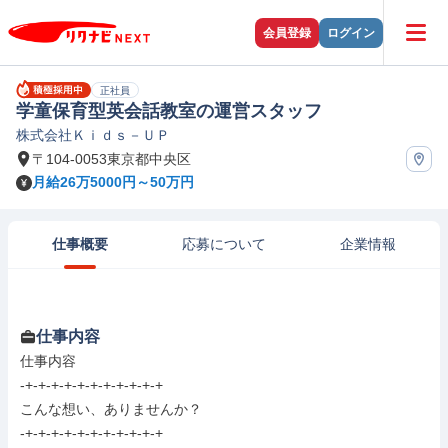
会員登録
ログイン
正社員
学童保育型英会話教室の運営スタッフ
株式会社Ｋｉｄｓ－ＵＰ
〒104-0053東京都中央区
月給26万5000円～50万円
仕事概要
応募について
企業情報
仕事内容
仕事内容

-+-+-+-+-+-+-+-+-+-+-+

こんな想い、ありませんか？

-+-+-+-+-+-+-+-+-+-+-+
