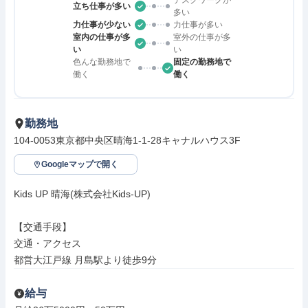
デスクワークが
立ち仕事が多い
多い
力仕事が少ない
力仕事が多い
室内の仕事が多
室外の仕事が多
い
い
色んな勤務地で
固定の勤務地で
働く
働く
勤務地
104-0053東京都中央区晴海1-1-28キャナルハウス3F
Googleマップで開く
Kids UP 晴海(株式会社Kids-UP)

【交通手段】

交通・アクセス

都営大江戸線 月島駅より徒歩9分
給与