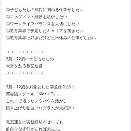
◎子どもたちの成長に関わる仕事がしたい

◎マネジメント経験を活かしたい

◎ワークライフバランスを大切にしたい

◎教育業界で安定したキャリアを築きたい

◎教育業界は好きだけど土日休みの仕事がしたい

-+-+-+-+-+-+-+-+-+-+

3歳～12歳の子どもたちの

未来を創る教室運営

-+-+-+-+-+-+-+-+-+-+

3歳～12歳を対象とした学童保育型の

英会話スクール『Kids UP』。

これまで培ったノウハウを活かし

築き上げた独自プログラムが大好評！

教室運営の実務経験がゼロでも

前向きな姿勢があれば大丈夫。
