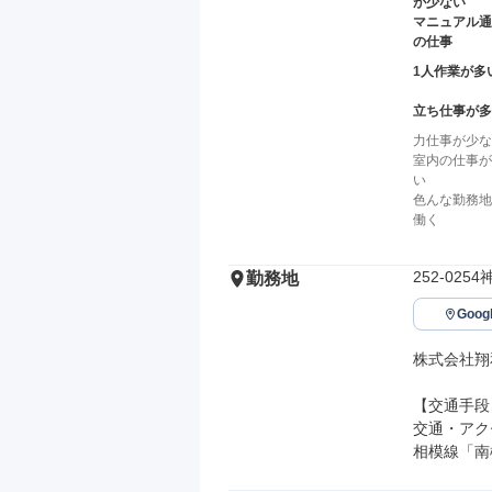
が少ない
マニュアル通
の仕事
1人作業が多
立ち仕事が多
力仕事が少な
室内の仕事が
い
色んな勤務地
働く
252-02
勤務地
Goo
株式会社翔
【交通手段】
交通・アク
相模線「南