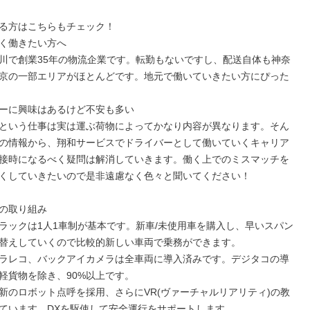
る方はこちらもチェック！

く働きたい方へ

川で創業35年の物流企業です。転勤もないですし、配送自体も神奈
京の一部エリアがほとんどです。地元で働いていきたい方にぴった
ーに興味はあるけど不安も多い

という仕事は実は運ぶ荷物によってかなり内容が異なります。そん
の情報から、翔和サービスでドライバーとして働いていくキャリア
接時になるべく疑問は解消していきます。働く上でのミスマッチを
くしていきたいので是非遠慮なく色々と聞いてください！

の取り組み

ラックは1人1車制が基本です。新車/未使用車を購入し、早いスパン
替えしていくので比較的新しい車両で乗務ができます。

ドラレコ、バックアイカメラは全車両に導入済みです。デジタコの導
軽貨物を除き、90%以上です。

新のロボット点呼を採用、さらにVR(ヴァーチャルリアリティ)の教
ています。DXを駆使して安全運行をサポートします。