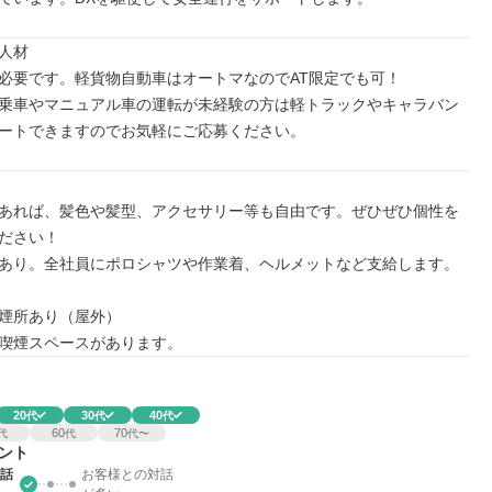
人材

必要です。軽貨物自動車はオートマなのでAT限定でも可！

乗車やマニュアル車の運転が未経験の方は軽トラックやキャラバン
ートできますのでお気軽にご応募ください。
あれば、髪色や髪型、アクセサリー等も自由です。ぜひぜひ個性を
ださい！

あり。全社員にポロシャツや作業着、ヘルメットなど支給します。

煙所あり（屋外）

喫煙スペースがあります。
20
30
40
代
代
代
60
70
代
代
代〜
ント
話
お客様との対話