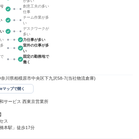
が多い
り
創意工夫の多い
仕事
チーム作業が多
い
い
デスクワークが
い
多い
い
力仕事が多い
多
室外の仕事が多
い
で
固定の勤務地で
働く
54神奈川県相模原市中央区下九沢58-7(当社物流倉庫)
gleマップで開く
和サービス 西東京営業所



セス

橋本駅」徒歩17分