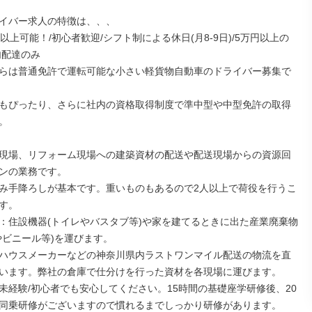
イバー求人の特徴は、、、

以上可能！/初心者歓迎/シフト制による休日(月8-9日)/5万円以上の
配達のみ

らは普通免許で運転可能な小さい軽貨物自動車のドライバー募集で
もぴったり、さらに社内の資格取得制度で準中型や中型免許の取得


現場、リフォーム現場への建築資材の配送や配送現場からの資源回
ンの業務です。

み手降ろしが基本です。重いものもあるので2人以上で荷役を行うこ
す。

：住設機器(トイレやバスタブ等)や家を建てるときに出た産業廃棄物
やビニール等)を運びます。

ハウスメーカーなどの神奈川県内ラストワンマイル配送の物流を直
います。弊社の倉庫で仕分けを行った資材を各現場に運びます。

未経験/初心者でも安心してください。15時間の基礎座学研修後、20
同乗研修がございますので慣れるまでしっかり研修があります。
