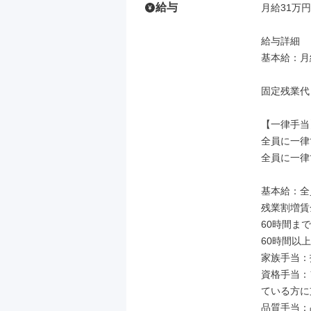
給与
月給31万円
給与詳細

基本給：月給
固定残業代
【一律手当】
全員に一律
全員に一律
基本給：全
残業割増賃
60時間まで
60時間以
家族手当：
資格手当：
ている方に
品質手当：