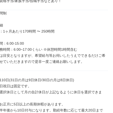
資格手当/家族手当/役職手当などあり！
間制



1ヶ月あたり170時間 〜 250時間

6:00-15:00

時間：6:00~17:00くらい ※休憩時間1時間含む

は目安となりますが、希望給与等お伺いしたうえでできるだけご希
せていただきますので是非一度ご連絡お願いします。
10日(31日の月は9日休日/30日の月は8日休日)

日祝日は固定です。

選択休日として月の合計休日が上記なるように休日を選択できま
お正月に5日以上の長期休暇があります。

半年後から10日付与になります。勤続年数に応じて最大20日まで
