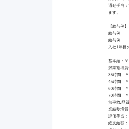
通勤手当：
ます。

【給与例】

給与例

給与例

入社1年目
基本給：￥21
残業割増賃金
35時間：￥54
45時間：￥69
60時間：￥92
70時間：￥11
無事故/品質手
業績割増賃金：
評価手当：￥40
総支給額：￥3