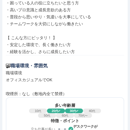
・困っている人の役に立ちたいと思う方

・高いプロ意識と成長意欲のある方

・普段から思いやり・気遣いを大事にしている

・チームワークを大切にしながら働きたい

【 こんな方にピッタリ！ 】

・安定した環境で、長く働きたい方

・経験を活かし、さらに成長したい方
職場環境・雰囲気
職場環境

オフィスカジュアルでOK

喫煙所：なし（敷地内全て禁煙）
多い年齢層
10
20
30
40
代
代
代
代
50
60
70
代
代
代〜
特徴・ポイント
デスクワークが
立ち仕事が多い