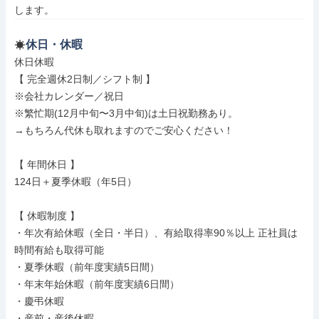
します。
休日・休暇
休日休暇

【 完全週休2日制／シフト制 】

※会社カレンダー／祝日

※繁忙期(12月中旬〜3月中旬)は土日祝勤務あり。

→もちろん代休も取れますのでご安心ください！

【 年間休日 】

124日＋夏季休暇（年5日）

【 休暇制度 】

・年次有給休暇（全日・半日）、有給取得率90％以上 正社員は
時間有給も取得可能

・夏季休暇（前年度実績5日間）

・年末年始休暇（前年度実績6日間）

・慶弔休暇

・産前・産後休暇
