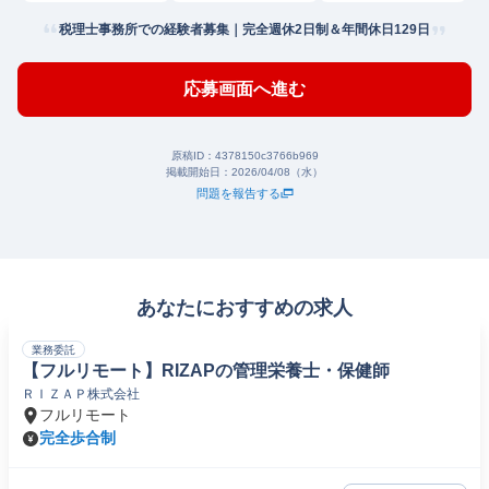
税理士事務所での経験者募集｜完全週休2日制＆年間休日129日
応募画面へ進む
原稿ID：
4378150c3766b969
掲載開始日：
2026/04/08（水）
問題を報告する
あなたにおすすめの求人
業務委託
【フルリモート】RIZAPの管理栄養士・保健師
ＲＩＺＡＰ株式会社
フルリモート
完全歩合制