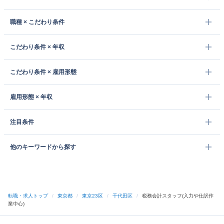
職種 × こだわり条件
こだわり条件 × 年収
こだわり条件 × 雇用形態
雇用形態 × 年収
注目条件
他のキーワードから探す
転職・求人トップ
/
東京都
/
東京23区
/
千代田区
/
税務会計スタッフ(入力や仕訳作
業中心)