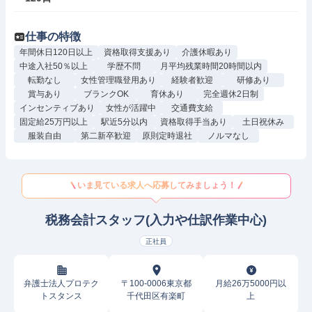
仕事の特徴
年間休日120日以上
資格取得支援あり
介護休暇あり
中途入社50％以上
学歴不問
月平均残業時間20時間以内
転勤なし
女性管理職登用あり
経験者歓迎
研修あり
賞与あり
ブランクOK
育休あり
完全週休2日制
インセンティブあり
女性が活躍中
交通費支給
固定給25万円以上
駅近5分以内
資格取得手当あり
土日祝休み
服装自由
第二新卒歓迎
原則定時退社
ノルマなし
いま見ている求人へ応募してみましょう！
税務会計スタッフ(入力や仕訳作業中心)
正社員
弁護士法人プロテク
〒100-0006東京都
月給26万5000円以
トスタンス
千代田区有楽町
上