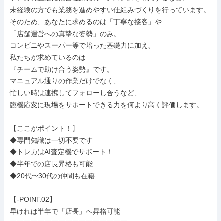
未経験の方でも業務を進めやすい仕組みづくりを行っています。

そのため、あなたに求めるのは「丁寧な接客」や

「店舗運営への真摯な姿勢」のみ。

コンビニやスーパー等で培った基礎力に加え、

私たちが求めているのは

『チームで助け合う姿勢』です。

マニュアル通りの作業だけでなく、

忙しい時は連携してフォローし合うなど、

臨機応変に現場をサポートできる力を何より高く評価します。

【ここがポイント！】

◆専門知識は一切不要です

◆トレカはAI査定機でサポート！

◆半年での店長昇格も可能

◆20代〜30代の仲間も在籍

【-POINT.02】

早ければ半年で「店長」へ昇格可能
