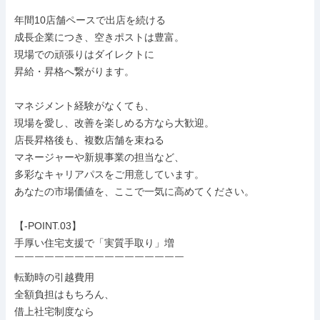
￣￣￣￣￣￣￣￣￣￣￣￣￣￣￣￣￣

年間10店舗ペースで出店を続ける

成長企業につき、空きポストは豊富。

現場での頑張りはダイレクトに

昇給・昇格へ繋がります。

マネジメント経験がなくても、

現場を愛し、改善を楽しめる方なら大歓迎。

店長昇格後も、複数店舗を束ねる

マネージャーや新規事業の担当など、

多彩なキャリアパスをご用意しています。

あなたの市場価値を、ここで一気に高めてください。

【-POINT.03】

手厚い住宅支援で「実質手取り」増

￣￣￣￣￣￣￣￣￣￣￣￣￣￣￣￣￣

転勤時の引越費用

全額負担はもちろん、

借上社宅制度なら
