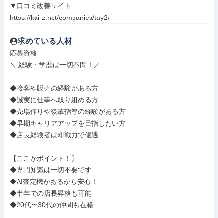
▼口コミ改善サイト

https://kai-z.net/companies/tay2/
求めている人材
応募資格

＼ 経験・学歴は一切不問！／

￣￣￣￣￣￣￣￣￣￣￣￣￣￣

◆接客や販売の経験がある方

◆誠実に仕事へ取り組める方

◆売場作りや後輩指導の経験がある方

◆早期キャリアアップを目指したい方

◆店長経験者は即戦力で優遇

【ここがポイント！】

◆専門知識は一切不要です

◆AI査定機があるから安心！

◆半年での店長昇格も可能

◆20代〜30代の仲間も在籍
