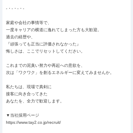
-・-・-・-

家庭や会社の事情等で、

一度キャリアの横道に逸れてしまった方も大歓迎。

過去の経歴や、

『頑張っても正当に評価されなかった』

悔しさは、ここでリセットしてください。

これまでの泥臭い努力や再起への意欲を、

次は「ワクワク」を創るエネルギーに変えてみませんか。

私たちは、現場で真剣に

接客に向き合ってきた

あなたを、全力で歓迎します。

▼当社採用ページ

https://www.tay2.co.jp/recruit/
