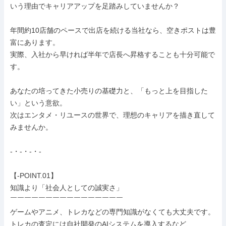
いう理由でキャリアアップを足踏みしていませんか？

年間約10店舗のペースで出店を続ける当社なら、空きポストは豊
富にあります。

実際、入社から早ければ半年で店長へ昇格することも十分可能で
す。

あなたの培ってきた小売りの基礎力と、「もっと上を目指した
い」という意欲。

次はエンタメ・リユースの世界で、理想のキャリアを描き直して
みませんか。

-・-・-・-

【-POINT.01】

知識より「社会人としての誠実さ」

￣￣￣￣￣￣￣￣￣￣￣￣￣￣￣￣

ゲームやアニメ、トレカなどの専門知識がなくても大丈夫です。

トレカの査定には自社開発のAIシステムを導入するなど、
