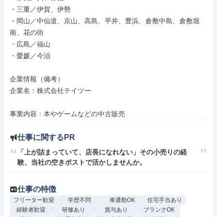
・三重／伊賀、伊勢

・岡山／中仙道、京山、高島、平井、豊浜、倉敷中島、倉敷堀
南、花の街

・広島／福山

・愛媛／今治

企業情報（備考）

企業名：株式会社テイツー

事業内容：本やゲームなどの中古販売
仕事に関するPR
「上が詰まっていて、店長になれない」その小売りの経
験、当社の空きポストで活かしませんか。
仕事の特徴
フリーター歓迎
学歴不問
車通勤OK
住宅手当あり
経験者歓迎
研修あり
賞与あり
ブランクOK