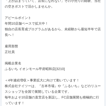
「上が詰まっていて、店長になれない」その小売りの経験、当社
の空きポストで活かしませんか。

アピールポイント

年間10店舗ペースで拡大中！

独自の店長育成プログラムがあるから、未経験から最短半年で店
長へ！

雇用形態

正社員

掲載企業名

ふるいち イオンモール甲府昭和店[3210]

＜4年連続増収＞事業拡大に向けて動いています！

株式会社テイツーは、『古本市場』や『ふるいち』などのリユー
スショップを全国で展開している企業です。

毎年およそ10店舗の直営店を新設し、FC店舗展開も積極的に行
っています！
