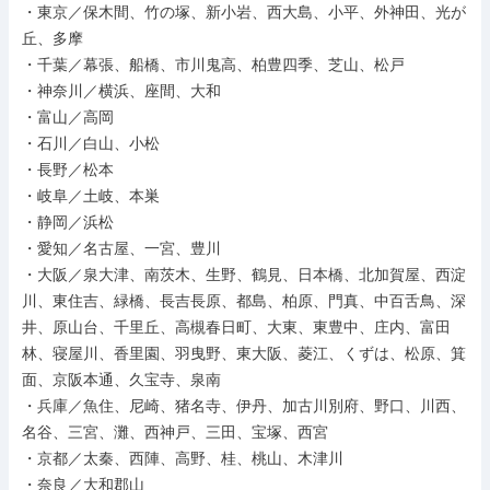
・東京／保木間、竹の塚、新小岩、西大島、小平、外神田、光が
丘、多摩

・千葉／幕張、船橋、市川鬼高、柏豊四季、芝山、松戸

・神奈川／横浜、座間、大和

・富山／高岡

・石川／白山、小松

・長野／松本

・岐阜／土岐、本巣

・静岡／浜松

・愛知／名古屋、一宮、豊川

・大阪／泉大津、南茨木、生野、鶴見、日本橋、北加賀屋、西淀
川、東住吉、緑橋、長吉長原、都島、柏原、門真、中百舌鳥、深
井、原山台、千里丘、高槻春日町、大東、東豊中、庄内、富田
林、寝屋川、香里園、羽曳野、東大阪、菱江、くずは、松原、箕
面、京阪本通、久宝寺、泉南

・兵庫／魚住、尼崎、猪名寺、伊丹、加古川別府、野口、川西、
名谷、三宮、灘、西神戸、三田、宝塚、西宮

・京都／太秦、西陣、高野、桂、桃山、木津川

・奈良／大和郡山
