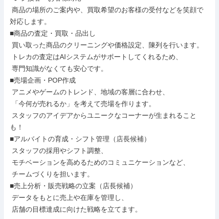
 商品の場所のご案内や、買取希望のお客様の受付などを笑顔で
対応します。

■商品の査定・買取・品出し

 買い取った商品のクリーニングや価格設定、陳列を行います。

 トレカの査定はAIシステムがサポートしてくれるため、

 専門知識がなくても安心です。

■売場企画・POP作成

 アニメやゲームのトレンド、地域の客層に合わせ、

 「今何が売れるか」を考えて売場を作ります。

 スタッフのアイデアからユニークなコーナーが生まれること
も！

■アルバイトの育成・シフト管理（店長候補）

 スタッフの採用やシフト調整、

 モチベーションを高めるためのコミュニケーションなど、

 チームづくりを担います。

■売上分析・販売戦略の立案（店長候補）

 データをもとに売上や在庫を管理し、

 店舗の目標達成に向けた戦略を立てます。
