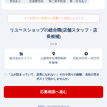
育休あり
交通費支給
第二新卒歓迎
寮・社宅あり
いま見ている求人へ応募してみましょう！
リユースショップの総合職(店舗スタッフ・店
長候補)
正社員
株式会社テイツー
山梨県中巨摩郡昭和
月給24万円～35万円
町飯喰
「上が詰まっていて、店長になれない」その小売りの経験、当社の空き
ポストで活かしませんか。
応募画面へ進む
原稿ID：
43115d5c8c5bacad