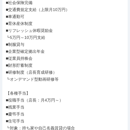
■社会保険完備

■交通費規定支給（上限月10万円）

■車通勤可

■育休産休制度

■リフレッシュ休暇奨励金

┗5万円～10万円支給

■制服貸与

■企業型確定拠出年金

■従業員持株会

■財形貯蓄制度

■研修制度（店長育成研修）

┗オンデマンド型動画研修等

【各種手当】

■役職手当（店長：月4万円～）

■残業手当

■慶弔手当

■住宅手当

┗対象：持ち家や自己名義賃貸の場合
