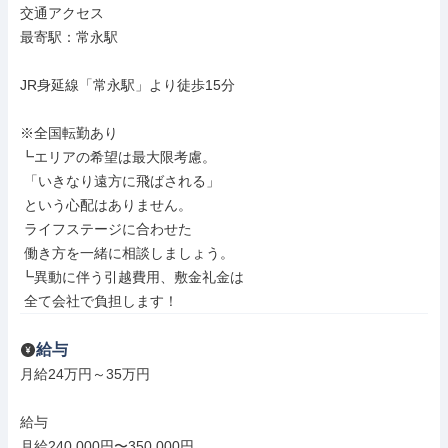
交通アクセス

最寄駅：常永駅

JR身延線「常永駅」より徒歩15分

※全国転勤あり

┗エリアの希望は最大限考慮。

 「いきなり遠方に飛ばされる」

 という心配はありません。

 ライフステージに合わせた

 働き方を一緒に相談しましょう。

┗異動に伴う引越費用、敷金礼金は

 全て会社で負担します！
給与
月給24万円～35万円

給与

月給240,000円〜350,000円
