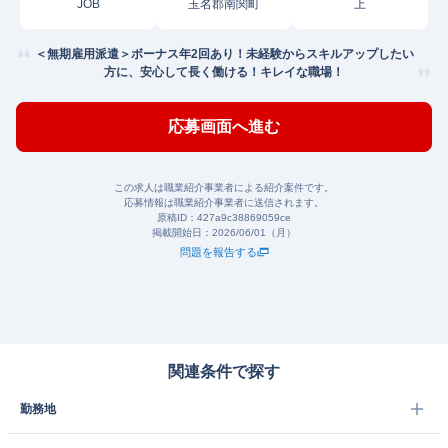
JOB
玉名郡南関町
上
＜無期雇用派遣＞ボーナス年2回あり！未経験からスキルアップしたい
方に、安心して長く働ける！キレイな職場！
応募画面へ進む
この求人は職業紹介事業者による紹介案件です。
応募情報は職業紹介事業者に送信されます。
原稿ID：
427a9c38869059ce
掲載開始日：
2026/06/01（月）
問題を報告する
関連条件で探す
勤務地