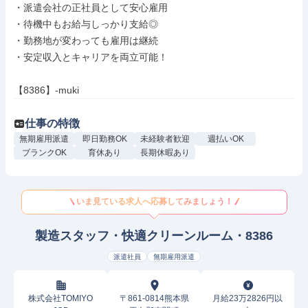
・派遣会社の正社員として安心雇用

・待機中もお給与しっかり支給◎

・勤務地が変わっても雇用は継続

・安定収入とキャリアを両立可能！

【8386】-muki
仕事の特徴
無期雇用派遣
即日勤務OK
未経験者歓迎
週払いOK
ブランクOK
育休あり
長期休暇あり
いま見ている求人へ応募してみましょう！
製造スタッフ・快適クリーンルーム・8386
派遣社員
無期雇用派遣
株式会社TOMIYO
〒861-0814熊本県
月給23万2826円以