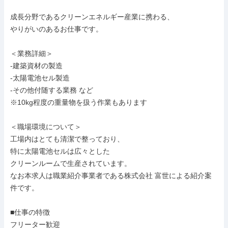
成長分野であるクリーンエネルギー産業に携わる、

やりがいのあるお仕事です。

＜業務詳細＞

-建築資材の製造

-太陽電池セル製造

-その他付随する業務 など

※10kg程度の重量物を扱う作業もあります

＜職場環境について＞

工場内はとても清潔で整っており、

特に太陽電池セルは広々とした

クリーンルームで生産されています。

なお本求人は職業紹介事業者である株式会社 富世による紹介案
件です。

■仕事の特徴

フリーター歓迎
