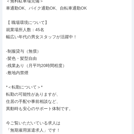
＜無料駐車場完備＞

車通勤OK、バイク通勤OK、自転車通勤OK

【 職場環境について】

就業場所人数：45名

幅広い年代の男女スタッフが活躍中！

-制服貸与（無償）

-髪色・髪型自由

-残業あり（月平均20時間程度）

-敷地内禁煙

*＜転勤について＞*

転勤の可能性がありますが、

住居の手配や事前相談など、

異動時も安心のサポート体制です。

今ご覧いただいている求人は

「無期雇用派遣求人」です！
