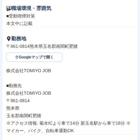
職場環境・雰囲気
■受動喫煙対策

本文中に記載
勤務地
〒861-0814熊本県玉名郡南関町肥猪
Googleマップで開く
株式会社TOMIYO JOB

■勤務先

株式会社TOMIYO JOB

〒861-0814

熊本県

玉名郡南関町肥猪

※アクセス情報: 菊水ICより車で14分 新玉名駅から車で18分 ※
マイカー、バイク、自転車通勤OK