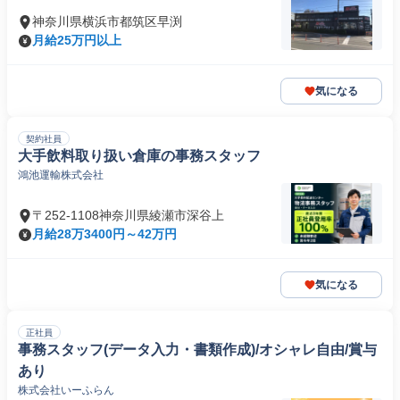
神奈川県横浜市都筑区早渕
月給25万円以上
気になる
契約社員
大手飲料取り扱い倉庫の事務スタッフ
鴻池運輸株式会社
〒252-1108神奈川県綾瀬市深谷上
月給28万3400円～42万円
気になる
正社員
事務スタッフ(データ入力・書類作成)/オシャレ自由/賞与
あり
株式会社いーふらん