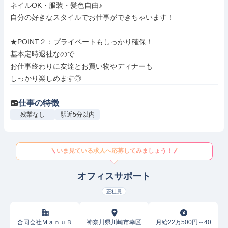
ネイルOK・服装・髪色自由♪

自分の好きなスタイルでお仕事ができちゃいます！

★POINT２：プライベートもしっかり確保！

基本定時退社なので

お仕事終わりに友達とお買い物やディナーも

しっかり楽しめます◎
仕事の特徴
残業なし
駅近5分以内
いま見ている求人へ応募してみましょう！
オフィスサポート
正社員
合同会社ＭａｎｕＢ
神奈川県川崎市幸区
月給22万500円～40