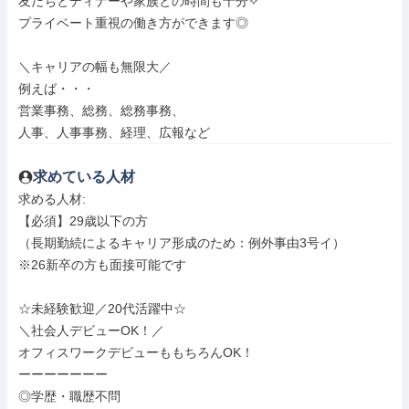
友だちとディナーや家族との時間も十分✧

プライベート重視の働き方ができます◎

＼キャリアの幅も無限大／

例えば・・・

営業事務、総務、総務事務、

人事、人事事務、経理、広報など
求めている人材
求める人材: 

【必須】29歳以下の方

（長期勤続によるキャリア形成のため：例外事由3号イ）

※26新卒の方も面接可能です

☆未経験歓迎／20代活躍中☆

＼社会人デビューOK！／

オフィスワークデビューももちろんOK！

ーーーーーーー

◎学歴・職歴不問
