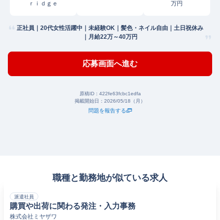
ｒｉｄｇｅ
万円
正社員｜20代女性活躍中｜未経験OK｜髪色・ネイル自由｜土日祝休み
｜月給22万～40万円
応募画面へ進む
原稿ID：
422fe63fcbc1edfa
掲載開始日：
2026/05/18（月）
問題を報告する
職種と勤務地が似ている求人
派遣社員
購買や出荷に関わる発注・入力事務
株式会社ミヤザワ