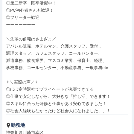
◎第二新卒・既卒活躍中！

◎PC初心者さんも歓迎！

◎フリーター歓迎

ーーーーーーー

＼先輩の前職はさまざま／

アパレル販売、ホテルマン、介護スタッフ、受付 、

調理スタッフ、カフェスタッフ、コールセンター、

派遣事務、飲食業界、マスコミ業界、保育士、経理、

学校事務、コールセンター、不動産事務、一般事務etc.

✧＼実際の声／✧

◎ほぼ定時退社でプライベートが充実できてる！ 

◎仕事で安定しながら、大好きな「推し活」できます！

◎スキルに合った研修と仕事があり安心できました！

◎社会人経験もなかったけど社会人になれました、、！
勤務地
神奈川県川崎市幸区