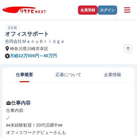
会員登録
ログイン
正社員
オフィスサポート
合同会社ＭａｎｕＢｒｉｄｇｅ
神奈川県川崎市幸区
月給22万500円～40万円
仕事概要
応募について
企業情報
仕事内容
仕事内容: 

／

⋈未経験歓迎！20代活躍中⋈

オフィスワークデビューさんも
