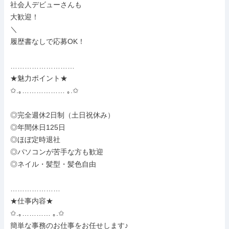
社会人デビューさんも

大歓迎！

＼

履歴書なしで応募OK！

………………………

★魅力ポイント★

✩.｡……………… ｡.✩

◎完全週休2日制（土日祝休み）

◎年間休日125日

◎ほぼ定時退社

◎パソコンが苦手な方も歓迎

◎ネイル・髪型・髪色自由

…………………

★仕事内容★

✩.｡………… ｡.✩

簡単な事務のお仕事をお任せします♪
