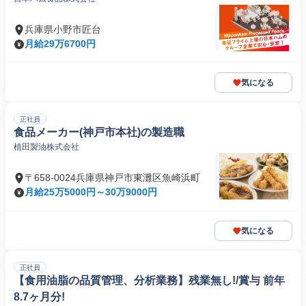
兵庫県小野市匠台
月給29万6700円
気になる
正社員
食品メーカー(神戸市本社)の製造職
植田製油株式会社
〒658-0024兵庫県神戸市東灘区魚崎浜町
月給25万5000円～30万9000円
気になる
正社員
【食用油脂の品質管理、分析業務】残業無し!/賞与 前年
8.7ヶ月分!