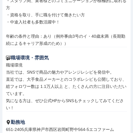
・スタッフ間、業者様とのコミュニケーションが積極的に取れる
方

・資格を取り、手に職を付けて働きたい方

・中途入社者も多数活躍中！

年齢の条件と理由：あり（例外事由3号のイ・40歳未満（長期勤
続によるキャリア形成のため））
職場環境・雰囲気
職場環境

当社では、SNSで商品の魅力やアレンジレシピを発信中。

直近では、大手食品メーカーとのコラボレシピも公開しており、

総フォロワー数は 1.1万人以上 と、たくさんの方に注目いただい
ています。

気になる方は、ぜひ公式HPからSNSもチェックしてみてくださ
い！
勤務地
651-2405兵庫県神戸市西区岩岡町野中564-5エコファーム