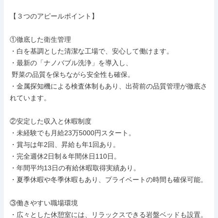
【３つのアピールポイント】

①徹底した衛生管理

・白を基調とした清潔な工場で、安心して働けます。

・最新の「ナノバブル洗浄」を導入し、

 野菜の品質を保ちながら安全性も確保。

・金属探知機による検査体制もあり、出荷前の品質管理が徹底さ
れています。

②安定した収入と休暇制度

・未経験でも月給23万5000円スタート。

・賞与は年2回、昇給も年1回あり。

・完全週休2日制＆年間休日110日。

・年間平均13日の有給休暇取得実績あり。

・夏季休暇や冬季休暇もあり、プライベートの時間も確保可能。

③働きやすい職場環境

・広々とした休憩室には、リラックスできる岩盤ベッドも設置。
