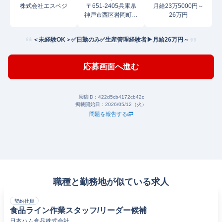
株式会社エスベジ
〒651-2405兵庫県
月給23万5000円～
神戸市西区岩岡町野
26万円
中
＜未経験OK＞✅日勤のみ✅生産管理経験者▶月給26万円～
応募画面へ進む
原稿ID：
422d5cb4172cb42c
掲載開始日：
2026/05/12（火）
問題を報告する
職種と勤務地が似ている求人
契約社員
食品ライン作業スタッフ/リーダー候補
日本ハム食品株式会社