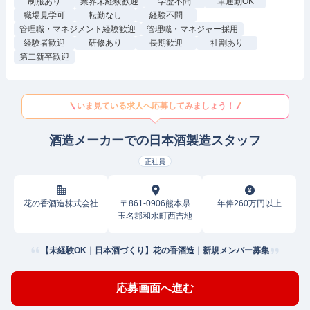
制服あり
業界未経験歓迎
学歴不問
車通勤OK
職場見学可
転勤なし
経験不問
管理職・マネジメント経験歓迎
管理職・マネジャー採用
経験者歓迎
研修あり
長期歓迎
社割あり
第二新卒歓迎
いま見ている求人へ応募してみましょう！
酒造メーカーでの日本酒製造スタッフ
正社員
花の香酒造株式会社
〒861-0906熊本県
年俸260万円以上
玉名郡和水町西吉地
【未経験OK｜日本酒づくり】花の香酒造｜新規メンバー募集
応募画面へ進む