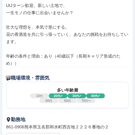
UIJターン歓迎。新しい土地で、

一生モノの仕事に出会いませんか？

壮大な理想を、本気で形にする。

花の香酒造を共に引っ張っていく、あなたの挑戦をお待ちしてい
ます。

年齢の条件と理由：あり（40歳以下（長期キャリア形成のた
め））
職場環境・雰囲気
多い年齢層
10
20
30
40
代
代
代
代
50
60
70
代
代
代〜
勤務地
861-0906熊本県玉名郡和水町西吉地２２２６番地の２