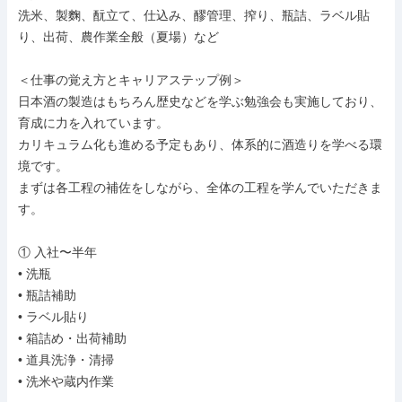
洗米、製麴、酛立て、仕込み、醪管理、搾り、瓶詰、ラベル貼
り、出荷、農作業全般（夏場）など

＜仕事の覚え方とキャリアステップ例＞

日本酒の製造はもちろん歴史などを学ぶ勉強会も実施しており、

育成に力を入れています。

カリキュラム化も進める予定もあり、体系的に酒造りを学べる環
境です。

まずは各工程の補佐をしながら、全体の工程を学んでいただきま
す。

① 入社〜半年

• 洗瓶

• 瓶詰補助

• ラベル貼り

• 箱詰め・出荷補助

• 道具洗浄・清掃

• 洗米や蔵内作業
