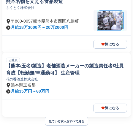
熊本名物を支える食品製造
ふくとく株式会社
〒860-0057熊本県熊本市西区八島町
月給18万3000円～20万2000円
気になる
正社員
【熊本/玉名/製造】老舗酒造メーカーの製造責任者/社員
育成【転勤無/車通勤可】 生産管理
花の香酒造株式会社
熊本県玉名郡
月給35万円～60万円
気になる
似ている求人をすべて見る