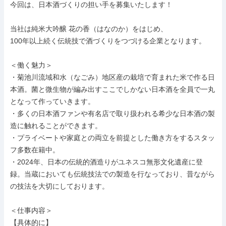
今回は、日本酒づくりの担い手を募集いたします！

当社は純米大吟醸 花の香（はなのか）をはじめ、

100年以上続く伝統技で酒づくりをつづける企業となります。

＜働く魅力＞

・菊池川流域和水（なごみ）地区産の栽培で育まれた米で作る日
本酒。菌と微生物が編み出すここでしかない日本酒を全員で一丸
となって作っていきます。

・多くの日本酒ファンや有名店で取り扱われる希少な日本酒の製
造に触れることができます。

・プライベートや家庭との両立を前提とした働き方をするスタッ
フ多数在籍中。

・2024年、日本の伝統的酒造りがユネスコ無形文化遺産に登
録。当蔵においても伝統技法での製造を行なっており、昔ながら
の技法を大切にしております。

＜仕事内容＞

【具体的に】
