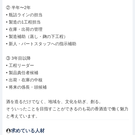
② 半年〜2年

• 瓶詰ラインの担当

• 製造の1工程担当

• 在庫・出荷の管理

• 製造補助（蒸し・麹の下工程）

• 新人・パートスタッフへの指示補助

③ 3年目以降

• 工程リーダー

• 製品責任者候補

• 出荷・在庫の中核

• 将来の係長・頭候補

酒を造るだけでなく、地域を、文化を紡ぎ、創る。

そういったことを目指すことができるのも花の香酒造で働く魅力
と考えています。
求めている人材